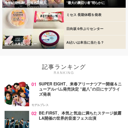
今年結婚発表した有名芸能人
“最大の裏切り者”明らかに
ミセス 長期休暇を発表
日向坂 6作ぶりセンター
AI占いは本当に当たる？
桃アイス本音レビュー
記事ランキング
RANKING
01
SUPER EIGHT、来春アリーナツアー開催＆ニ
ューアルバム発売決定 “超八”の日にサプライ
ズ発表
モデルプレス
02
BE:FIRST、本気と気迫に満ちたステージ披露
LA開催の世界的音楽フェス出演