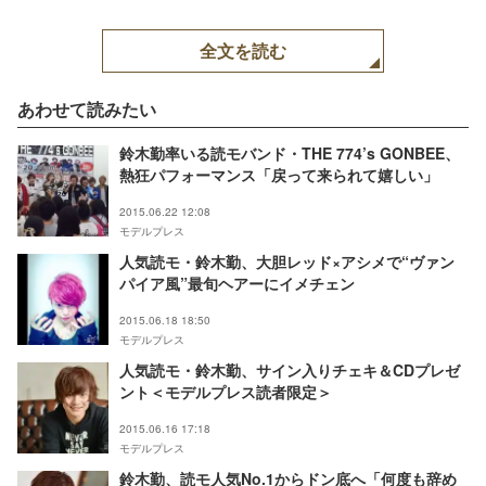
全文を読む
あわせて読みたい
鈴木勤率いる読モバンド・THE 774’s GONBEE、
熱狂パフォーマンス「戻って来られて嬉しい」
2015.06.22 12:08
モデルプレス
人気読モ・鈴木勤、大胆レッド×アシメで“ヴァン
パイア風”最旬ヘアーにイメチェン
2015.06.18 18:50
モデルプレス
人気読モ・鈴木勤、サイン入りチェキ＆CDプレゼ
ント＜モデルプレス読者限定＞
2015.06.16 17:18
モデルプレス
鈴木勤、読モ人気No.1からドン底へ「何度も辞め