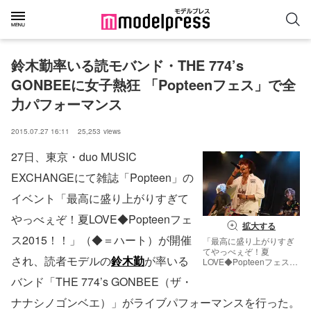
鈴木勤率いる読モバンド・THE 774’s 
GONBEEに女子熱狂 「Popteenフェス」で全
力パフォーマンス
2015.07.27 16:11
25,253
views
27日、東京・duo MUSIC
EXCHANGEにて雑誌「Popteen」の
イベント「最高に盛り上がりすぎて
やっべぇぞ！夏LOVE◆Popteenフェ
拡大する
ス2015！！」（◆＝ハート）が開催
「最高に盛り上がりすぎ
てやっべぇぞ！夏
され、読者モデルの
鈴木勤
が率いる
LOVE◆Popteenフェス
2015！！」に登場した鈴
バンド「THE 774’s GONBEE（ザ・
木勤率いる読モバンド・
THE 774’s GONBEE【モ
ナナシノゴンベエ）」がライブパフォーマンスを行った。
デルプレス】