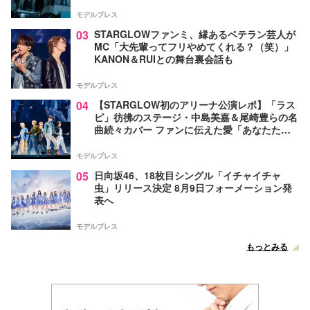
モデルプレス
03
STARGLOWファンミ、縁あるベテラン芸人が
MC「大先輩ってフリやめてくれる？（笑）」
KANON＆RUIとの舞台裏会話も
モデルプレス
04
【STARGLOW初のアリーナ公演レポ】「ラス
ピ」彷彿のステージ・中島美嘉＆尾崎豊らの名
曲続々カバー ファンに伝えた愛「あなたたち
が生まれてきてくれたから幸せになったんだ」
モデルプレス
05
日向坂46、18枚目シングル「イチャイチャ
虫」リリース決定 8月9日フォーメーション発
表へ
モデルプレス
もっとみる