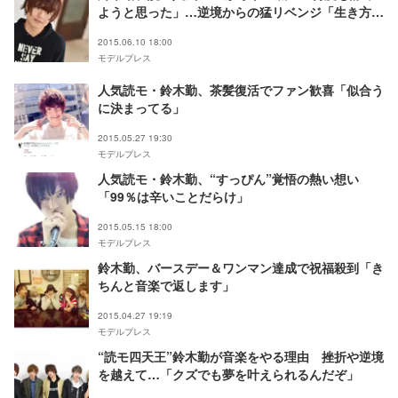
ようと思った」…逆境からの猛リベンジ「生き方を
見て」
2015.06.10 18:00
モデルプレス
人気読モ・鈴木勤、茶髪復活でファン歓喜「似合う
に決まってる」
2015.05.27 19:30
モデルプレス
人気読モ・鈴木勤、“すっぴん”覚悟の熱い想い
「99％は辛いことだらけ」
2015.05.15 18:00
モデルプレス
鈴木勤、バースデー＆ワンマン達成で祝福殺到「き
ちんと音楽で返します」
2015.04.27 19:19
モデルプレス
“読モ四天王”鈴木勤が音楽をやる理由 挫折や逆境
を越えて…「クズでも夢を叶えられるんだぞ」