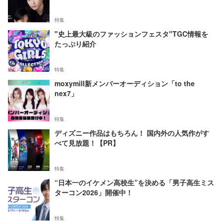
特集
"史上最大級のファッションフェスタ"TGC情報を
たっぷり紹介
特集
moxymill新メンバーオーディション「to the
nex7」
特集
ディズニー作品はもちろん！ 国内外の人気作がす
べて見放題！【PR】
特集
“日本一のイケメン高校生”を決める「男子高生ミス
ターコン2026」開催中！
特集