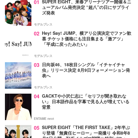
01
SUPER EIGHT、来春アリーナツアー開催＆ニ
ューアルバム発売決定 “超八”の日にサプライ
ズ発表
モデルプレス
02
Hey! Say! JUMP、横アリ公演決定でファン歓
喜 チケット価格にも注目集まる「激アツ」
「平成に戻ったみたい」
モデルプレス
03
日向坂46、18枚目シングル「イチャイチャ
虫」リリース決定 8月9日フォーメーション発
表へ
モデルプレス
04
GACKTや小沢仁志に「セリフが聞き取れな
い」 日本語作品を字幕で見る人が増えている
背景
ENTAME next
05
SUPER EIGHT「THE FIRST TAKE」2年半ぶ
り登場「無責任ヒーロー」一発撮り 令和8年8