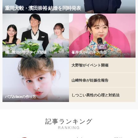
重岡大毅・濱田崇裕 結婚を同時発表
福山雅治がサプライズ登場
峯岸 夫からのキス告白
大野智がイベント開催
山崎怜奈が妊娠生報告
しつこい異性の心理と対処法
バブみfaceの作り方
記事ランキング
RANKING