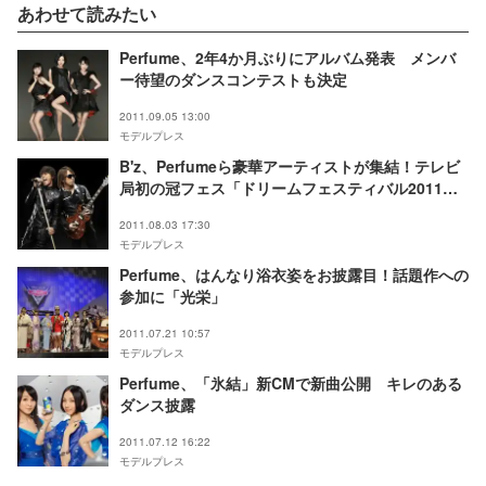
あわせて読みたい
Perfume、2年4か月ぶりにアルバム発表 メンバ
ー待望のダンスコンテストも決定
2011.09.05 13:00
モデルプレス
B'z、Perfumeら豪華アーティストが集結！テレビ
局初の冠フェス「ドリームフェスティバル2011」
開催
2011.08.03 17:30
モデルプレス
Perfume、はんなり浴衣姿をお披露目！話題作への
参加に「光栄」
2011.07.21 10:57
モデルプレス
Perfume、「氷結」新CMで新曲公開 キレのある
ダンス披露
2011.07.12 16:22
モデルプレス