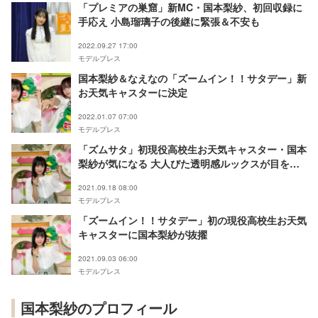
「プレミアの巣窟」新MC・国本梨紗、初回収録に
手応え 小島瑠璃子の後継に緊張＆不安も
2022.09.27 17:00
モデルプレス
国本梨紗＆なえなの「ズームイン！！サタデー」新
お天気キャスターに決定
2022.01.07 07:00
モデルプレス
「ズムサタ」初現役高校生お天気キャスター・国本
梨紗が気になる 大人びた透明感ルックスが目を引
く期待の美女【注目の人物】
2021.09.18 08:00
モデルプレス
「ズームイン！！サタデー」初の現役高校生お天気
キャスターに国本梨紗が抜擢
2021.09.03 06:00
モデルプレス
国本梨紗のプロフィール