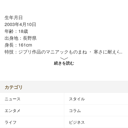
生年月日
2003年4月10日
年齢：18歳
出身地：長野県
身長：161cm
特技：ジブリ作品のマニアックものまね ・ 寒さに耐えら
れる（-2℃まで）
続きを読む
趣味：漫画（「美味しんぼ」は語れます！）・ サッカー
（やる方も観る方も）
カテゴリ
ニュース
スタイル
エンタメ
コラム
ライフ
ビジネス