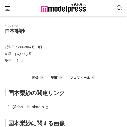
くにもとりさ
国本梨紗
誕生日：
2003年4月10日
星座：
おひつじ座
身長：
161cm
画像
記事
プロフィール
国本梨紗の関連リンク
@risa__kunimoto
国本梨紗に関する画像