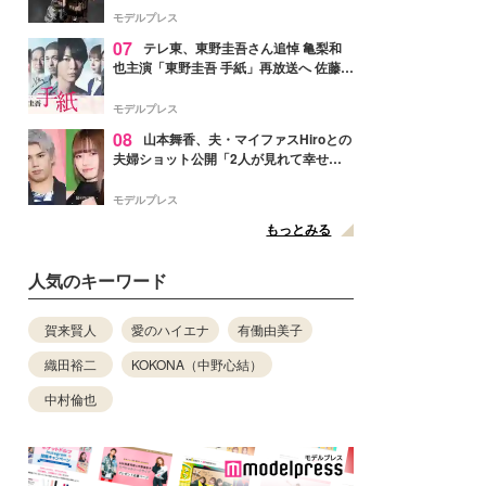
リリースへ
モデルプレス
07
テレ東、東野圭吾さん追悼 亀梨和
也主演「東野圭吾 手紙」再放送へ 佐藤隆
太・本田翼・中村倫也ら出演
モデルプレス
08
山本舞香、夫・マイファスHiroとの
夫婦ショット公開「2人が見れて幸せ」
「仲の良さが伝わってくる」と反響
モデルプレス
もっとみる
人気のキーワード
賀来賢人
愛のハイエナ
有働由美子
織田裕二
KOKONA（中野心結）
中村倫也