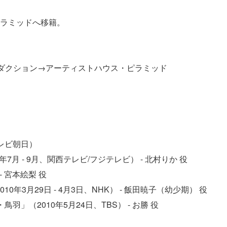
ピラミッドへ移籍。
ダクション→アーティストハウス・ピラミッド
テレビ朝日）
月 - 9月、関西テレビ/フジテレビ） - 北村りか 役
- 宮本絵梨 役
年3月29日 - 4月3日、NHK） - 飯田暁子（幼少期） 役
羽」（2010年5月24日、TBS） - お勝 役