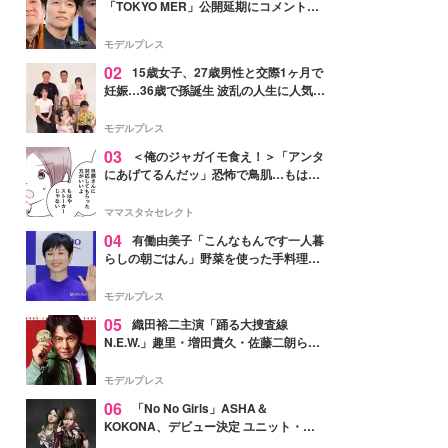
「TOKYO MER」公開延期にコメント
「現実のヒーローたちにチームMERから
最大の敬意とエールを」
モデルプレス
02
15歳女子、27歳男性と交際1ヶ月で
妊娠…36歳で孫誕生 波乱の人生に人気タ
レント思わずツッコミ「だいぶ危ねえ
よ！」
モデルプレス
03
＜俺のジャガイモ食え！＞「アンタ
にあげてるんだッ」恐怖で鳥肌…もはや
ストーカー？【第3話まんが】
ママスタ☆セレクト
04
有働由美子「こんなもんです一人暮
らしの朝ごはん」野菜を使った手料理公
開「作ってみたい」「ヘルシーで美味し
そう」と反響
モデルプレス
05
織田裕二主演「踊る大捜査線
N.E.W.」趣里・増田貴久・佐藤二朗ら新
メンバー紹介映像解禁 各キャラクター象
徴する“謎のキーワード”も
モデルプレス
06
「No No Girls」ASHA＆
KOKONA、デビュー決定 ユニット・
TAKARAとしてセルフプロデュース楽曲