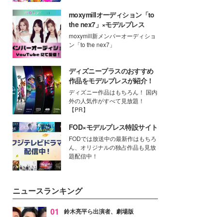
moxymillオーディション「to
the nex7」×モデルプレス
moxymill新メンバーオーディショ
ン「to the nex7」
ディズニープラスのおすすめ
作品をモデルプレスが紹介！
ディズニー作品はもちろん！ 国内
外の人気作がすべて見放題！
【PR】
FOD×モデルプレス特設サイト
FODでは放送中の最新作はもちろ
ん、オリジナルの独占作品も見放
題配信中！
ニュースランキング
01
鈴木亮平ら出演者、劇場版