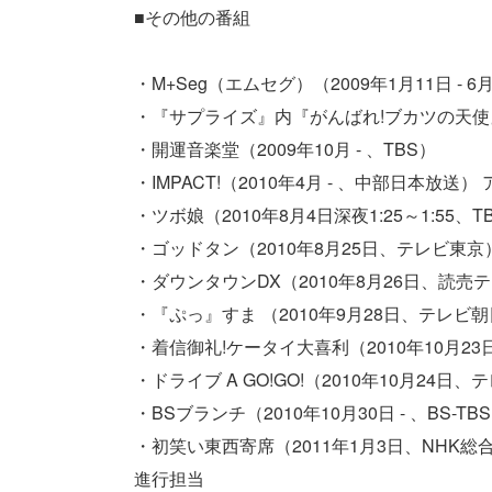
■その他の番組
・M+Seg（エムセグ）（2009年1月11日 - 
・『サプライズ』内『がんばれ!ブカツの天使』（
・開運音楽堂（2009年10月 - 、TBS）
・IMPACT!（2010年4月 - 、中部日本放送
・ツボ娘（2010年8月4日深夜1:25～1:5
・ゴッドタン（2010年8月25日、テレビ東京
・ダウンタウンDX（2010年8月26日、読売
・『ぷっ』すま （2010年9月28日、テレビ
・着信御礼!ケータイ大喜利（2010年10月23
・ドライブ A GO!GO!（2010年10月24日
・BSブランチ（2010年10月30日 - 、BS-TB
・初笑い東西寄席（2011年1月3日、NHK総
進行担当