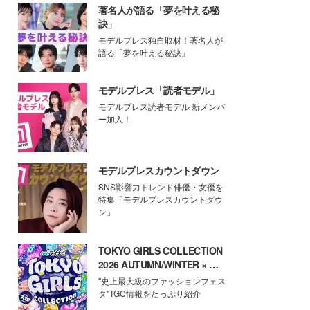
著名人が語る「夢を叶える秘
訣」
モデルプレス独自取材！著名人が
語る「夢を叶える秘訣」
モデルプレス「読者モデル」
モデルプレス読者モデル 新メンバ
ー加入！
モデルプレスカウントダウン
SNS影響力トレンド俳優・女優を
特集「モデルプレスカウントダウ
ン」
TOKYO GIRLS COLLECTION
2026 AUTUMN/WINTER × モ
デルプレス
"史上最大級のファッションフェス
タ"TGC情報をたっぷり紹介