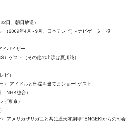
6月22日、朝日放送）
2009年4月 - 9月、日本テレビ）- ナビゲーター役
） アドバイザー
5、TBS）ゲスト（その他の出演は夏川純）
）
テレビ）
朝日） アイドルと部屋を当てまショー! ゲスト
日、NHK総合）
、テレビ東京）
S）
合） アメリカザリガニと共に通天閣劇場TENGEKIからの司会