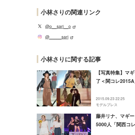
小林さりの関連リンク
@o__sari__o
@_____sari
小林さりに関する記事
【写真特集】マギ
了＜関コレ2015
2015.09.23 22:25
モデルプレス
藤井リナ、マギー
5000人「関西