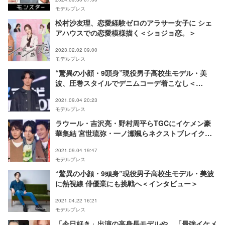
モデルプレス
松村沙友理、恋愛経験ゼロのアラサー女子に シェ
アハウスでの恋愛模様描く＜ショジョ恋。＞
2023.02.02 09:00
モデルプレス
“驚異の小顔・9頭身”現役男子高校生モデル・美
波、圧巻スタイルでデニムコーデ着こなし＜
TGC2021A／W＞
2021.09.04 20:23
モデルプレス
ラウール・吉沢亮・野村周平らTGCにイケメン豪
華集結 宮世琉弥・一ノ瀬颯らネクストブレイク勢
も＜TGC2021A／W＞
2021.09.04 19:47
モデルプレス
“驚異の小顔・9頭身”現役男子高校生モデル・美波
に熱視線 俳優業にも挑戦へ＜インタビュー＞
2021.04.22 16:21
モデルプレス
「今日好き」出演の高身長モデルや、「最強イケメ