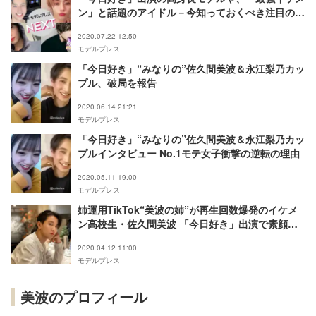
ン」と話題のアイドル－今知っておくべき注目のイ
ケメン4人【モデルプレスNEXT／vol.25】
2020.07.22 12:50
モデルプレス
「今日好き」“みなりの”佐久間美波＆永江梨乃カッ
プル、破局を報告
2020.06.14 21:21
モデルプレス
「今日好き」“みなりの”佐久間美波＆永江梨乃カッ
プルインタビュー No.1モテ女子衝撃の逆転の理由
2020.05.11 19:00
モデルプレス
姉運用TikTok“美波の姉”が再生回数爆発のイケメ
ン高校生・佐久間美波 「今日好き」出演で素顔に
迫る
2020.04.12 11:00
モデルプレス
美波のプロフィール