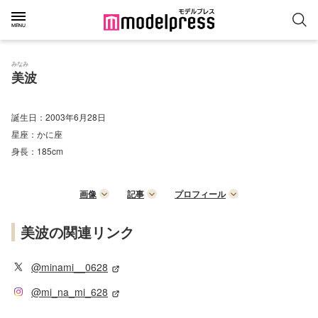
みなみ
美波
誕生日：
2003年6月28日
星座：
かに座
身長：
185cm
画像
記事
プロフィール
美波の関連リンク
@minami__0628
@mi_na_mi_628