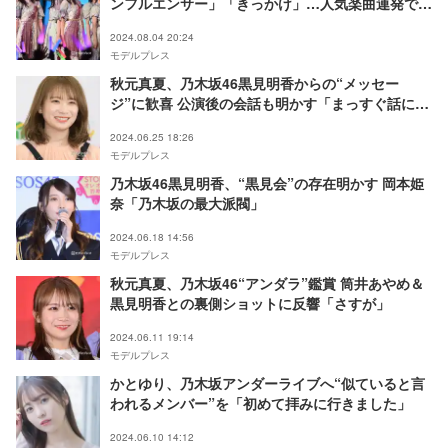
ンフルエンサー」「きっかけ」…人気楽曲連発で盛
り上げる【TIF2024】
2024.08.04 20:24
モデルプレス
秋元真夏、乃木坂46黒見明香からの“メッセー
ジ”に歓喜 公演後の会話も明かす「まっすぐ話に来
てくれた」
2024.06.25 18:26
モデルプレス
乃木坂46黒見明香、“黒見会”の存在明かす 岡本姫
奈「乃木坂の最大派閥」
2024.06.18 14:56
モデルプレス
秋元真夏、乃木坂46“アンダラ”鑑賞 筒井あやめ＆
黒見明香との裏側ショットに反響「さすが」
2024.06.11 19:14
モデルプレス
かとゆり、乃木坂アンダーライブへ“似ていると言
われるメンバー”を「初めて拝みに行きました」
2024.06.10 14:12