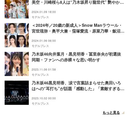
美空・川崎桜ら8人は“乃木坂昇り龍世代” 艷やか振
袖をお披露目
2024.01.09 18:00
モデルプレス
＜2024年／20歳の新成人＞Snow Manラウール・
宮世琉弥・奥平大兼・窪塚愛流・原菜乃華・飯沼
愛・齊藤なぎさ・乃木坂46岩本蓮加……次世代を
2024.01.06 06:00
担う注目の人物
モデルプレス
乃木坂46向井葉月・黒見明香・冨里奈央が初選抜
同期・ファンへの赤裸々な思い明かす
2023.11.06 01:58
モデルプレス
乃木坂46黒見明香、涙で言葉詰まらせた奥田いろ
はへの“耳打ち”が話題「感動した」「素敵すぎる」
＜33rdSGアンダーライブ＞
2023.10.02 00:00
モデルプレス
もっと見る