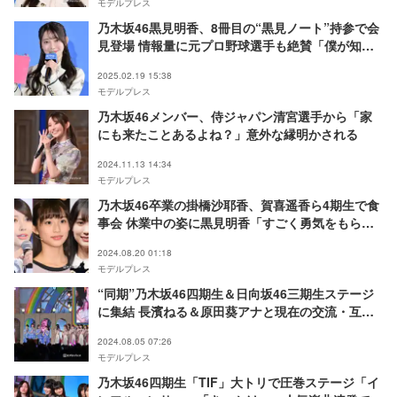
モデルプレス
乃木坂46黒見明香、8冊目の“黒見ノート”持参で会
見登場 情報量に元プロ野球選手も絶賛「僕が知ら
ないことも…」
2025.02.19 15:38
モデルプレス
乃木坂46メンバー、侍ジャパン清宮選手から「家
にも来たことあるよね？」意外な縁明かされる
2024.11.13 14:34
モデルプレス
乃木坂46卒業の掛橋沙耶香、賀喜遥香ら4期生で食
事会 休業中の姿に黒見明香「すごく勇気をもらっ
てた」【卒業セレモニー】
2024.08.20 01:18
モデルプレス
“同期”乃木坂46四期生＆日向坂46三期生ステージ
に集結 長濱ねる＆原田葵アナと現在の交流・互い
の“好きなところ”をトーク【TIF2024】
2024.08.05 07:26
モデルプレス
乃木坂46四期生「TIF」大トリで圧巻ステージ「イ