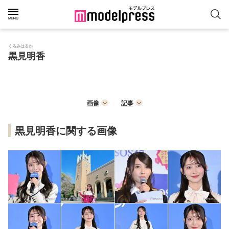
くろみはるか
黒見明香
画像
記事
黒見明香に関する画像