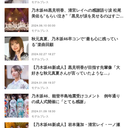
モデルプレス
乃木坂46黒見明香、清宮レイへの感謝語り涙 松尾
美佑も“もらい泣き”「黒見が涙を見せるのはすごく
珍しい」【35thSGアンダーライブ】
2024.06.10 00:00
モデルプレス
秋元真夏、乃木坂46卒コンで“最も心に残ってい
る”楽曲回顧
2024.02.27 18:27
モデルプレス
【乃木坂46新成人】黒見明香が目指す先輩像「大
好きな秋元真夏さんが言っていたような…」
2024.01.09 19:37
モデルプレス
乃木坂46、能登半島地震受けコメント 例年通り
の成人式開催に「とても感謝」
2024.01.09 18:00
モデルプレス
【乃木坂46新成人】岩本蓮加・清宮レイ・一ノ瀬