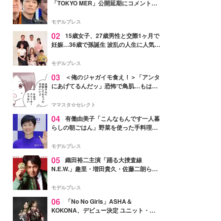
「TOKYO MER」公開延期にコメント
「現実のヒーローたちにチームMERから
最大の敬意とエールを」
モデルプレス
02
15歳女子、27歳男性と交際1ヶ月で
妊娠…36歳で孫誕生 波乱の人生に人気タ
レント思わずツッコミ「だいぶ危ねえ
よ！」
モデルプレス
03
＜俺のジャガイモ食え！＞「アンタ
にあげてるんだッ」恐怖で鳥肌…もはや
ストーカー？【第3話まんが】
ママスタ☆セレクト
04
有働由美子「こんなもんです一人暮
らしの朝ごはん」野菜を使った手料理公
開「作ってみたい」「ヘルシーで美味し
そう」と反響
モデルプレス
05
織田裕二主演「踊る大捜査線
N.E.W.」趣里・増田貴久・佐藤二朗ら新
メンバー紹介映像解禁 各キャラクター象
徴する“謎のキーワード”も
モデルプレス
06
「No No Girls」ASHA＆
KOKONA、デビュー決定 ユニット・
TAKARAとしてセルフプロデュース楽曲