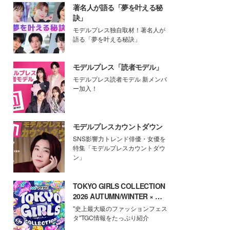
著名人が語る「夢を叶える秘
訣」
モデルプレス独自取材！著名人が
語る「夢を叶える秘訣」
モデルプレス「読者モデル」
モデルプレス読者モデル 新メンバ
ー加入！
モデルプレスカウントダウン
SNS影響力トレンド俳優・女優を
特集「モデルプレスカウントダウ
ン」
TOKYO GIRLS COLLECTION
2026 AUTUMN/WINTER × モ
デルプレス
"史上最大級のファッションフェス
タ"TGC情報をたっぷり紹介