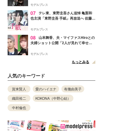
リリースへ
モデルプレス
07
テレ東、東野圭吾さん追悼 亀梨和
也主演「東野圭吾 手紙」再放送へ 佐藤隆
太・本田翼・中村倫也ら出演
モデルプレス
08
山本舞香、夫・マイファスHiroとの
夫婦ショット公開「2人が見れて幸せ」
「仲の良さが伝わってくる」と反響
モデルプレス
もっとみる
人気のキーワード
賀来賢人
愛のハイエナ
有働由美子
織田裕二
KOKONA（中野心結）
中村倫也