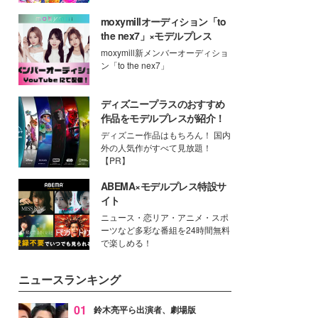
moxymillオーディション「to
the nex7」×モデルプレス
moxymill新メンバーオーディショ
ン「to the nex7」
ディズニープラスのおすすめ
作品をモデルプレスが紹介！
ディズニー作品はもちろん！ 国内
外の人気作がすべて見放題！
【PR】
ABEMA×モデルプレス特設サ
イト
ニュース・恋リア・アニメ・スポ
ーツなど多彩な番組を24時間無料
で楽しめる！
ニュースランキング
01
鈴木亮平ら出演者、劇場版