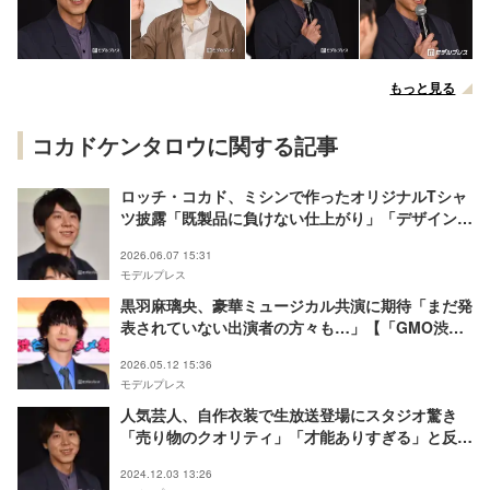
もっと見る
コカドケンタロウに関する記事
ロッチ・コカド、ミシンで作ったオリジナルTシャ
ツ披露「既製品に負けない仕上がり」「デザインが
オシャレ」と反響
2026.06.07 15:31
モデルプレス
黒羽麻璃央、豪華ミュージカル共演に期待「まだ発
表されていない出演者の方々も…」【「GMO渋谷
エンタメ祭2026」記者発表会】
2026.05.12 15:36
モデルプレス
人気芸人、自作衣装で生放送登場にスタジオ驚き
「売り物のクオリティ」「才能ありすぎる」と反響
続々
2024.12.03 13:26