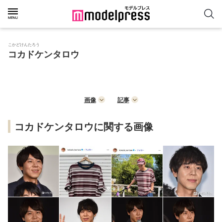
こかどけんたろう
コカドケンタロウ
画像
記事
コカドケンタロウに関する画像