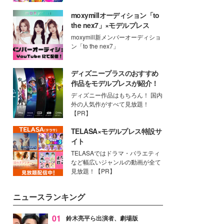
moxymillオーディション「to
the nex7」×モデルプレス
moxymill新メンバーオーディショ
ン「to the nex7」
ディズニープラスのおすすめ
作品をモデルプレスが紹介！
ディズニー作品はもちろん！ 国内
外の人気作がすべて見放題！
【PR】
TELASA×モデルプレス特設サ
イト
TELASAではドラマ・バラエティ
など幅広いジャンルの動画が全て
見放題！【PR】
ニュースランキング
01
鈴木亮平ら出演者、劇場版