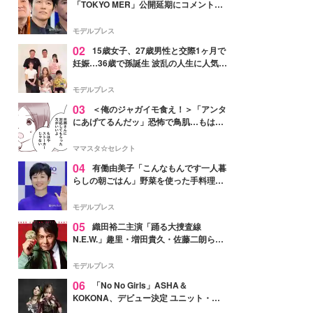
「TOKYO MER」公開延期にコメント
「現実のヒーローたちにチームMERから
最大の敬意とエールを」
モデルプレス
02
15歳女子、27歳男性と交際1ヶ月で
妊娠…36歳で孫誕生 波乱の人生に人気タ
レント思わずツッコミ「だいぶ危ねえ
よ！」
モデルプレス
03
＜俺のジャガイモ食え！＞「アンタ
にあげてるんだッ」恐怖で鳥肌…もはや
ストーカー？【第3話まんが】
ママスタ☆セレクト
04
有働由美子「こんなもんです一人暮
らしの朝ごはん」野菜を使った手料理公
開「作ってみたい」「ヘルシーで美味し
そう」と反響
モデルプレス
05
織田裕二主演「踊る大捜査線
N.E.W.」趣里・増田貴久・佐藤二朗ら新
メンバー紹介映像解禁 各キャラクター象
徴する“謎のキーワード”も
モデルプレス
06
「No No Girls」ASHA＆
KOKONA、デビュー決定 ユニット・
TAKARAとしてセルフプロデュース楽曲