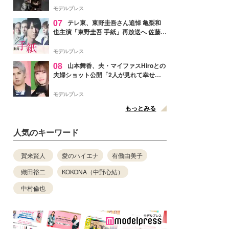
リリースへ
モデルプレス
07
テレ東、東野圭吾さん追悼 亀梨和
也主演「東野圭吾 手紙」再放送へ 佐藤隆
太・本田翼・中村倫也ら出演
モデルプレス
08
山本舞香、夫・マイファスHiroとの
夫婦ショット公開「2人が見れて幸せ」
「仲の良さが伝わってくる」と反響
モデルプレス
もっとみる
人気のキーワード
賀来賢人
愛のハイエナ
有働由美子
織田裕二
KOKONA（中野心結）
中村倫也