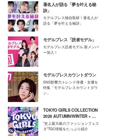
著名人が語る「夢を叶える秘
訣」
モデルプレス独自取材！著名人が
語る「夢を叶える秘訣」
モデルプレス「読者モデル」
モデルプレス読者モデル 新メンバ
ー加入！
モデルプレスカウントダウン
SNS影響力トレンド俳優・女優を
特集「モデルプレスカウントダウ
ン」
TOKYO GIRLS COLLECTION
2026 AUTUMN/WINTER × モ
デルプレス
"史上最大級のファッションフェス
タ"TGC情報をたっぷり紹介