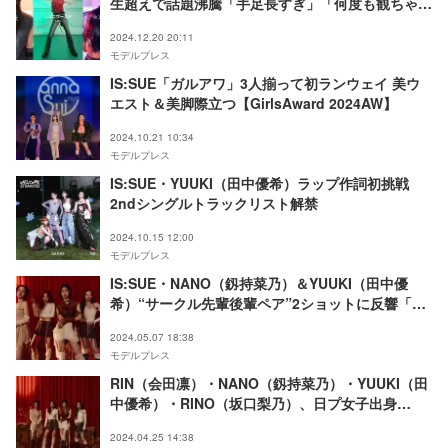
生超えで話題沸騰「手足長すぎ」「何度も観ちゃ
う」
2024.12.20 20:11
モデルプレス
IS:SUE「ガルアワ」3人揃って初ランウェイ 美ウ
エスト＆美脚際立つ【GirlsAward 2024AW】
2024.10.21 10:34
モデルプレス
IS:SUE・YUUKI（田中優希）ラップ作詞初挑戦
2ndシングルトラックリスト解禁
2024.10.15 12:00
モデルプレス
IS:SUE・NANO（釼持菜乃）＆YUUKI（田中優
希）“サークル先輩後輩ペア”2ショットに反響「ビ
ジュアル最高」「運命感じる」
2024.05.07 18:38
モデルプレス
RIN（会田凛）・NANO（釼持菜乃）・YUUKI（田
中優希）・RINO（坂口梨乃）、日プ女子出身
「IS:SUE（イッシュ）」のイメチェンに反響「コ
2024.04.25 14:38
ンセプト優勝」「美しすぎる」