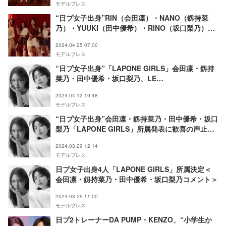
モデルプレス
“日プ女子出身”RIN（会田凛）・NANO（釼持菜
乃）・YUUKI（田中優希）・RINO（坂口梨乃）
「IS:SUE（イッシュ）」としてメジャーデビュー
2024.04.25 07:00
決定＜1st IS:SUE＞
モデルプレス
“日プ女子出身”「LAPONE GIRLS」会田凛・釼持
菜乃・田中優希・坂口梨乃、LE
SSERAFIM「EASY」カバーに反響「かっこ良すぎ
2024.04.12 19:48
る」「最高」
モデルプレス
“日プ女子出身”会田凛・釼持菜乃・田中優希・坂口
梨乃「LAPONE GIRLS」所属発表に歓喜の声止ま
ずトレンド入り 公式SNSも開設
2024.03.29 12:14
モデルプレス
日プ女子出身4人「LAPONE GIRLS」所属決定＜
会田凛・釼持菜乃・田中優希・坂口梨乃コメント＞
2024.03.29 11:00
モデルプレス
日プ2トレーナーDA PUMP・KENZO、“小学生か