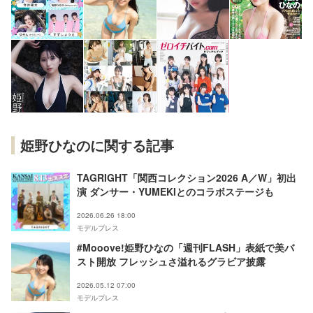
姫野ひなのに関する記事
TAGRIGHT「関西コレクション2026 A／W」初出
演 ダンサー・YUMEKIとのコラボステージも
2026.06.26 18:00
モデルプレス
#Mooove!姫野ひなの「週刊FLASH」表紙で美バ
スト開放 フレッシュさ溢れるグラビア披露
2026.05.12 07:00
モデルプレス