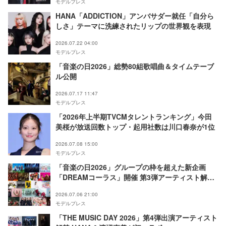
モデルプレス
HANA「ADDICTION」アンバサダー就任「自分ら
しさ」テーマに洗練されたリップの世界観を表現
2026.07.22 04:00
モデルプレス
「音楽の日2026」総勢80組歌唱曲＆タイムテーブ
ル公開
2026.07.17 11:47
モデルプレス
「2026年上半期TVCMタレントランキング」今田
美桜が放送回数トップ・起用社数は川口春奈が1位
2026.07.08 15:00
モデルプレス
「音楽の日2026」グループの枠を超えた新企画
「DREAMコーラス」開催 第3弾アーティスト解禁
も
2026.07.06 21:00
モデルプレス
「THE MUSIC DAY 2026」第4弾出演アーティスト