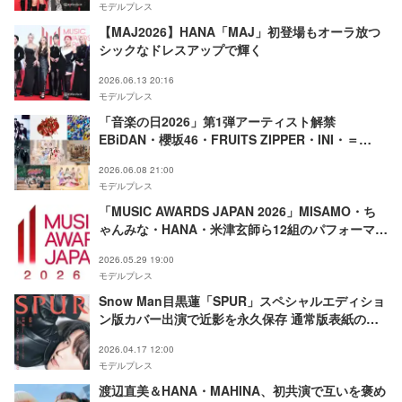
モデルプレス
【MAJ2026】HANA「MAJ」初登場もオーラ放つ
シックなドレスアップで輝く
2026.06.13 20:16
モデルプレス
「音楽の日2026」第1弾アーティスト解禁
EBiDAN・櫻坂46・FRUITS ZIPPER・INI・＝
LOVEら
2026.06.08 21:00
モデルプレス
「MUSIC AWARDS JAPAN 2026」MISAMO・ち
ゃんみな・HANA・米津玄師ら12組のパフォーマン
ス決定【一覧】
2026.05.29 19:00
モデルプレス
Snow Man目黒蓮「SPUR」スペシャルエディショ
ン版カバー出演で近影を永久保存 通常版表紙の
HANAは未来図告白
2026.04.17 12:00
モデルプレス
渡辺直美＆HANA・MAHINA、初共演で互いを褒め