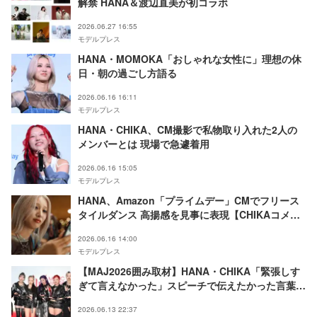
解禁 HANA＆渡辺直美が初コラボ
2026.06.27 16:55
モデルプレス
HANA・MOMOKA「おしゃれな女性に」理想の休
日・朝の過ごし方語る
2026.06.16 16:11
モデルプレス
HANA・CHIKA、CM撮影で私物取り入れた2人の
メンバーとは 現場で急遽着用
2026.06.16 15:05
モデルプレス
HANA、Amazon「プライムデー」CMでフリース
タイルダンス 高揚感を見事に表現【CHIKAコメン
ト】
2026.06.16 14:00
モデルプレス
【MAJ2026囲み取材】HANA・CHIKA「緊張しす
ぎて言えなかった」スピーチで伝えたかった言葉
最優秀ニュー・アーティスト賞受賞
2026.06.13 22:37