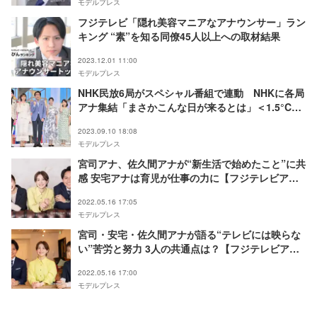
モデルプレス
フジテレビ「隠れ美容マニアなアナウンサー」ラン
キング “素”を知る同僚45人以上への取材結果
2023.12.01 11:00
モデルプレス
NHK民放6局がスペシャル番組で連動 NHKに各局
アナ集結「まさかこんな日が来るとは」＜1.5°Cの
約束キャンペーン＞
2023.09.10 18:08
モデルプレス
宮司アナ、佐久間アナが“新生活で始めたこと”に共
感 安宅アナは育児が仕事の力に【フジテレビアナ
ウンサー×モデルプレス連載＜“素”っぴんトーク
2022.05.16 17:05
＞】
モデルプレス
宮司・安宅・佐久間アナが語る“テレビには映らな
い”苦労と努力 3人の共通点は？【フジテレビアナ
ウンサー×モデルプレス連載＜“素”っぴんトーク
2022.05.16 17:00
＞】
モデルプレス