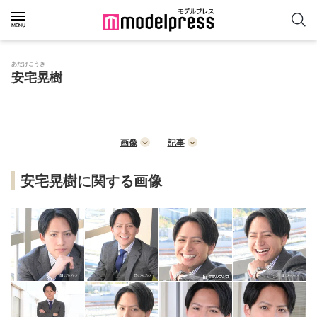
あだけこうき
安宅晃樹
画像
記事
安宅晃樹に関する画像