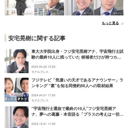
もっと見る
安宅晃樹に関する記事
東大大学院出身・フジ安宅晃樹アナ、宇宙飛行士試
験の最終10人に残っていた 候補者だけが持つカー
ドも公開
2024.04.22 13:22
モデルプレス
フジテレビ「気遣いの天才であるアナウンサー」ラ
ンキング “素”を知る同僚約50人への取材結果
2024.04.01 17:00
モデルプレス
“宇宙飛行士選抜で最終の10人”フジ安宅晃樹ア
ナ、夢への葛藤・本音語る「プラスの考えは一切な
い」美容にこだわる理由とは＜モデルプレスインタ
2023.12.01 11:00
ビュー＞