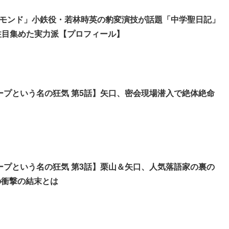
モンド」小鉄役・若林時英の豹変演技が話題「中学聖日記」
注目集めた実力派【プロフィール】
スクープという名の狂気 第5話】矢口、密会現場潜入で絶体絶命
スクープという名の狂気 第3話】栗山＆矢口、人気落語家の裏の
の衝撃の結末とは