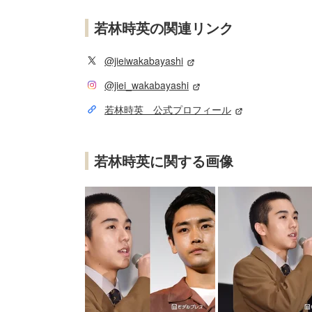
若林時英の関連リンク
@jieiwakabayashi
@jiei_wakabayashi
若林時英 公式プロフィール
若林時英に関する画像