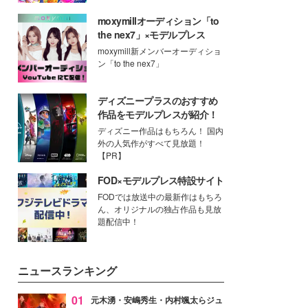
moxymillオーディション「to
the nex7」×モデルプレス
moxymill新メンバーオーディショ
ン「to the nex7」
ディズニープラスのおすすめ
作品をモデルプレスが紹介！
ディズニー作品はもちろん！ 国内
外の人気作がすべて見放題！
【PR】
FOD×モデルプレス特設サイト
FODでは放送中の最新作はもちろ
ん、オリジナルの独占作品も見放
題配信中！
ニュースランキング
01
元木湧・安嶋秀生・内村颯太らジュ