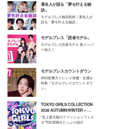
著名人が語る「夢を叶える秘
訣」
モデルプレス独自取材！著名人が
語る「夢を叶える秘訣」
モデルプレス「読者モデル」
モデルプレス読者モデル 新メンバ
ー加入！
モデルプレスカウントダウン
SNS影響力トレンド俳優・女優を
特集「モデルプレスカウントダウ
ン」
TOKYO GIRLS COLLECTION
2026 AUTUMN/WINTER × モ
デルプレス
"史上最大級のファッションフェス
タ"TGC情報をたっぷり紹介