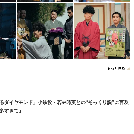
もっと見る
るダイヤモンド」小鉄役・若林時英との“そっくり説”に言及
多すぎて」