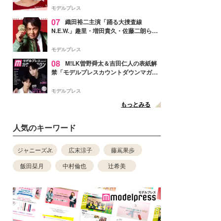
ぎ」「成長を感じる」の声
モデルプレス
07
織田裕二主演「踊る大捜査線
N.E.W.」趣里・増田貴久・佐藤二朗ら新
メンバー紹介映像解禁 各キャラクター象
徴する“謎のキーワード”も
モデルプレス
08
M!LK曽野舜太＆吉田仁人の表紙解
禁「モデルプレスカウントダウンマガジ
ン」巻頭に登場
モデルプレス
もっとみる
人気のキーワード
ジャニーズJr.
広末涼子
藤嶌果歩
飯田栞月
中村倫也
辻希美