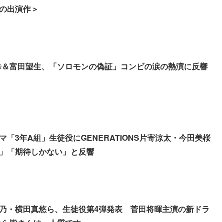
の出演作＞
歩＆富田望生、「ソロモンの偽証」コンビの涙の熱演に反響
「3年A組」生徒役にGENERATIONS片寄涼太・今田美桜
」「期待しかない」と反響
乃・横田真悠ら、生徒役第4弾発表 菅田将暉主演の新ドラ