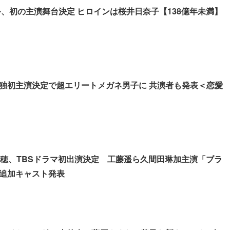
作間龍斗、初の主演舞台決定 ヒロインは桜井日奈子【138億年未満】
独初主演決定で超エリートメガネ男子に 共演者も発表＜恋愛
美穂、TBSドラマ初出演決定 工藤遥ら久間田琳加主演「ブラ
追加キャスト発表