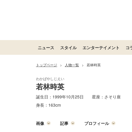
ニュース
スタイル
エンターテイメント
コ
トップページ
人物一覧
若林時英
>
>
若林時英
誕生日：
1999年10月25日
星座：
さそり座
身長：
163cm
画像
記事
プロフィール