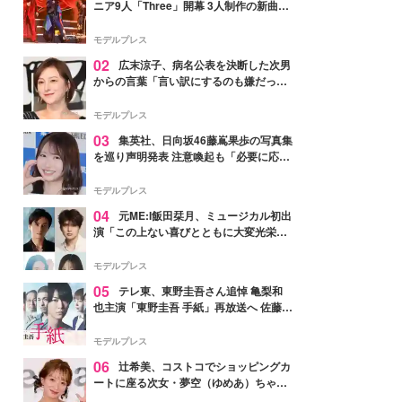
ニア9人「Three」開幕 3人制作の新曲＆
手描きセットに込めた想い「もっと前に
進んで夢を掴みたい」【ゲネプロレポ】
モデルプレス
02
広末涼子、病名公表を決断した次男
からの言葉「言い訳にするのも嫌だっ
た」「言うべきか迷った」
モデルプレス
03
集英社、日向坂46藤嶌果歩の写真集
を巡り声明発表 注意喚起も「必要に応じ
て法的措置を含む対応を検討」
モデルプレス
04
元ME:I飯田栞月、ミュージカル初出
演「この上ない喜びとともに大変光栄」
4年ぶり上演「ファントム」城田優らキ
ャスト発表
モデルプレス
05
テレ東、東野圭吾さん追悼 亀梨和
也主演「東野圭吾 手紙」再放送へ 佐藤隆
太・本田翼・中村倫也ら出演
モデルプレス
06
辻希美、コストコでショッピングカ
ートに座る次女・夢空（ゆめあ）ちゃん
の姿公開「乗りこなしてる感じが可愛す