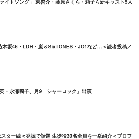
ァイトソング」 東啓介・藤原さくら・莉子ら新キャスト5人
木坂46・LDH・嵐＆SixTONES・JO1など…＜読者投稿／
英・永瀬莉子、月9「シャーロック」出演
代スター続々発掘で話題 生徒役30名全員を一挙紹介＜プロフ