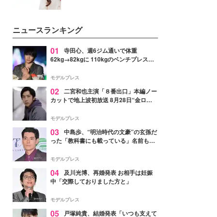
ニュースランキング
01
寺田心、週6ジム通いで体重
62kg→82kgに 110kgのベンチプレス持
ち上げる姿披露「胸板の厚みすごい」
「かっこいい」と反響
モデルプレス
02
二宮和也主演「８番出口」本編ノー
カットで地上波初放送 8月28日“金ロ
ー”枠
モデルプレス
03
中島歩、“明治時代の文豪”の玄孫だ
った「教科書にも載っている」名前も先
祖に由来
モデルプレス
04
及川光博、再婚発表 お相手は妊娠
中「交際しておりました方と」
モデルプレス
05
戸塚純貴、結婚発表「いつも支えて