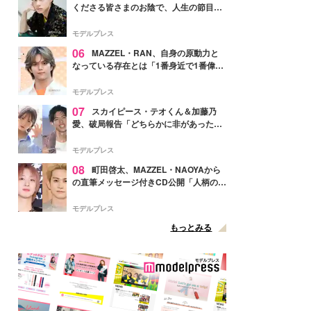
くださる皆さまのお陰で、人生の節目を
迎えられること、心より感謝しておりま
す」【全文】
モデルプレス
06
MAZZEL・RAN、自身の原動力と
なっている存在とは「1番身近で1番偉大
な存在」
モデルプレス
07
スカイピース・テオくん＆加藤乃
愛、破局報告「どちらかに非があったわ
けではなく」2023年2月に交際発表
モデルプレス
08
町田啓太、MAZZEL・NAOYAから
の直筆メッセージ付きCD公開「人柄の良
さがにじみ出てる」の声
モデルプレス
もっとみる