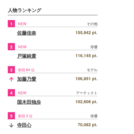
人物ランキング
1
NEW
その他
佐藤佳奈
155,942 pt.
2
NEW
俳優
戸塚純貴
116,145 pt.
3
前回 84 位
モデル
加藤乃愛
106,851 pt.
4
NEW
アーティスト
国木田独歩
102,606 pt.
5
前回 3 位
俳優
寺田心
70,082 pt.