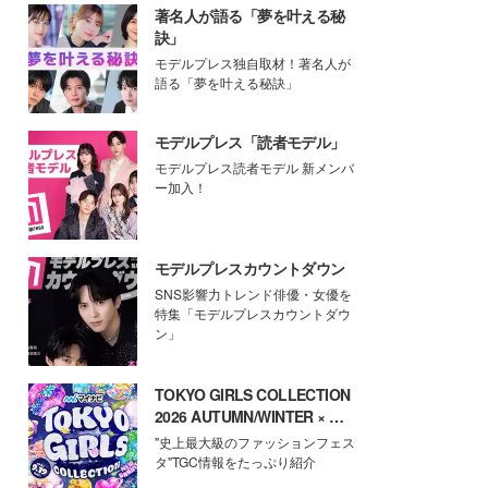
著名人が語る「夢を叶える秘
訣」
モデルプレス独自取材！著名人が
語る「夢を叶える秘訣」
モデルプレス「読者モデル」
モデルプレス読者モデル 新メンバ
ー加入！
モデルプレスカウントダウン
SNS影響力トレンド俳優・女優を
特集「モデルプレスカウントダウ
ン」
TOKYO GIRLS COLLECTION
2026 AUTUMN/WINTER × モ
デルプレス
"史上最大級のファッションフェス
タ"TGC情報をたっぷり紹介