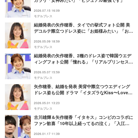
2026.07.15 16:09
モデルプレス
結婚発表の矢作穂香、タイでの挙式フォト公開 美
デコルテ際立つドレス姿に「お姫様みたい」「お洒
落で憧れる」の声
2026.05.09 18:59
モデルプレス
結婚発表の矢作穂香、2種のドレス姿で韓国ウエデ
ィングフォト公開「憧れる」「リアルプリンセス」
と反響
2026.05.07 15:59
モデルプレス
矢作穂香、結婚を発表 美背中際立つウエディング
ドレス姿も公開 ドラマ「イタズラなKiss〜Love
in TOKYO」で話題に
2026.05.01 13:23
モデルプレス
古川雄輝＆矢作穂香「イタキス」コンビのコラボに
ファン歓喜「10年以上経ってるの泣く」「入江く
んと琴子だ」
2026.01.17 11:39