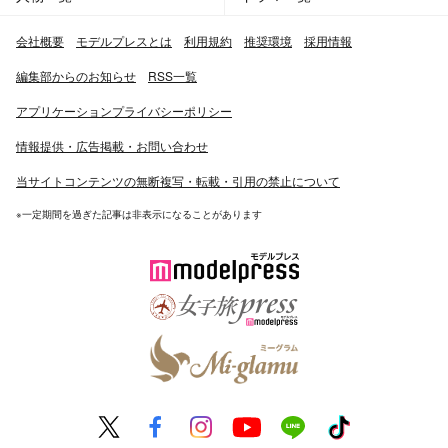
会社概要
モデルプレスとは
利用規約
推奨環境
採用情報
2012年『ザテレビジョン』2013年ブレイク予想で1位に
なる。
編集部からのお知らせ
RSS一覧
アプリケーションプライバシーポリシー
2013年、2013年度の自転車駐車場整備センターと2013年
春の火災予防運動のポスターイメージモデルに選ばれた。
情報提供・広告掲載・お問い合わせ
『白虎隊～敗れざる者たち』で八木優希と共に女優史上最
当サイトコンテンツの無断複写・転載・引用の禁止について
年少で「西郷細布子」を演じる。時代劇デビューと報道さ
れたが、実際は2012年、鈴木福主演の時代劇『一休さ
※一定期間を過ぎた記事は非表示になることがあります
ん』に出演している。
2013年3月、『ピチレモン』の専属モデルを卒業。
2013年3月29日から、CS放送のフジテレビTWOで、毎週
金曜日深夜0:00から放映される『イタズラなKiss～Love
in TOKYO』で、主人公の相原琴子役を演じる。これがテ
レビドラマ初主演となった。このドラマは中国や香港、台
湾、インド、シンガポールでも放送される。