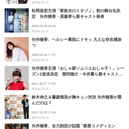
モデルプレス
松岡昌宏主演「家政夫のミタゾノ」初の舞台化決
定 矢作穂香・原嘉孝ら新キャスト発表
2022.05.28 04:00
モデルプレス
矢作穂香、ヘルシー素肌にドキッ 大人な存在感放
つ
2022.04.26 11:27
モデルプレス
矢作穂香主演「おしゃ家ソムリエおしゃ子！」シー
ズン2放送決定 曽田陵介・今井翼ら新キャストも
出演
2021.09.07 11:00
モデルプレス
鈴木伸之＆藤森慎吾が胸キュン対決 矢作穂香が選
んだのは？
2021.03.25 17:04
モデルプレス
矢作穂香、全力顔芸が話題 “新星コメディエン