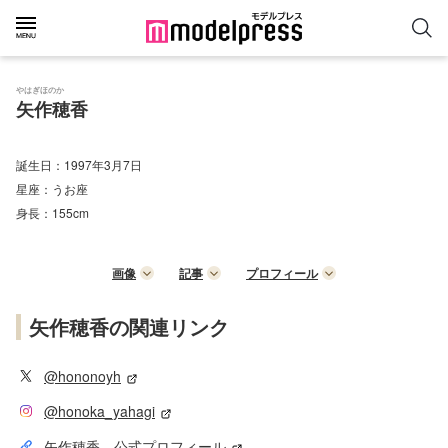
やはぎほのか
矢作穂香
誕生日：
1997年3月7日
星座：
うお座
身長：
155cm
画像
記事
プロフィール
矢作穂香の関連リンク
@hononoyh
@honoka_yahagi
矢作穂香 公式プロフィール