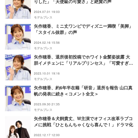
りした」「天使級の可愛さ」と絶賛の声
2024.07.01 19:03
モデルプレス
矢作穂香、ミニ丈ワンピでディズニー満喫「美脚」
「スタイル抜群」の声
2024.02.16 15:56
モデルプレス
矢作穂香、退所後初投稿でホワイト金髪姿披露 大
胆イメチェンに「リアルプリンセス」「可愛すぎ
る」の声
2023.10.01 19:16
モデルプレス
矢作穂香、約6年半在籍「研音」退所を報告 山口真
帆の発表に続き＜コメント全文＞
2023.09.30 21:35
モデルプレス
矢作穂香＆犬飼貴丈、W主演でオフィス改革ラブコ
メに挑戦「ひともんちゃくなら喜んで！」ドラマ化
2022.12.17 12:00