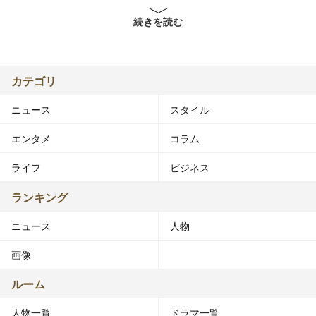
旧芸名は未来 穂香（みき・ほのか）。2014年8月までエ
続きを読む
ヴァーグリーン・エンタテイメントに所属していた。
2017年4月より研音所属。
■略歴
カテゴリ
2008年、小学6年生の時に家族で遊園地に行った際スカウ
ニュース
スタイル
トされる。テレビドラマ『花ざかりの君たちへ』を見て芸
能界に興味を持ち始めていた時でもあった。
エンタメ
コラム
2009年からファッション雑誌『ラブベリー』の専属モデ
ライフ
ビジネス
ルとして活動。
ランキング
2010年、映画『マリア様がみてる』で主演。同年、『仮
ニュース
人物
面ライダーオーズ/OOO』でメズール（人間態）を演じ
た。女性幹部怪人を演じた俳優としては史上最年少（当時
画像
13歳）であった。
ルーム
2010年10月から『ラブベリー』を離れ『ピチレモン』の
人物一覧
ドラマ一覧
専属モデルとなる。