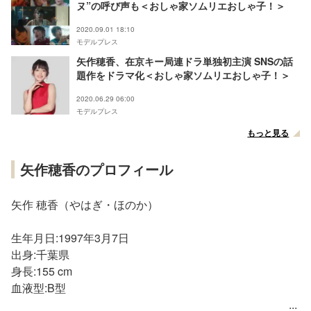
ヌ”の呼び声も＜おしゃ家ソムリエおしゃ子！＞
2020.09.01 18:10
モデルプレス
矢作穂香、在京キー局連ドラ単独初主演 SNSの話
題作をドラマ化＜おしゃ家ソムリエおしゃ子！＞
2020.06.29 06:00
モデルプレス
もっと見る
矢作穂香のプロフィール
矢作 穂香（やはぎ・ほのか）
生年月日:1997年3月7日
出身:千葉県
身長:155 cm
血液型:B型