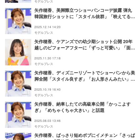
モデルプレス
矢作穂香、美脚際立つショーパンコーデ披露 弾丸
韓国旅行ショットに「スタイル抜群」「映えてる」
の声
2025.12.14 14:20
モデルプレス
矢作穂香、ケアンズでの幼少期ショット公開 20年
越しのビフォーアフターに「ずっと可愛い」「面影
ある」と反響
2025.11.30 17:18
モデルプレス
矢作穂香、ディズニーリゾートでショーパンから美
脚全開「スタイル良すぎ」「お人形さんみたい」と
反響
2025.10.19 16:40
モデルプレス
矢作穂香、納車したての高級車公開「かっこよす
ぎ」「めちゃくちゃ大きい」と話題
2025.08.03 13:46
モデルプレス
矢作穂香、ばっさり短めボブにイメチェン「さっぱ