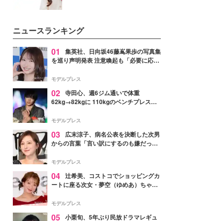
ニュースランキング
01
集英社、日向坂46藤嶌果歩の写真集
を巡り声明発表 注意喚起も「必要に応じ
て法的措置を含む対応を検討」
モデルプレス
02
寺田心、週6ジム通いで体重
62kg→82kgに 110kgのベンチプレス持
ち上げる姿披露「胸板の厚みすごい」
「かっこいい」と反響
モデルプレス
03
広末涼子、病名公表を決断した次男
からの言葉「言い訳にするのも嫌だっ
た」「言うべきか迷った」
モデルプレス
04
辻希美、コストコでショッピングカ
ートに座る次女・夢空（ゆめあ）ちゃん
の姿公開「乗りこなしてる感じが可愛す
ぎ」「成長を感じる」の声
モデルプレス
05
小栗旬、5年ぶり民放ドラマレギュ