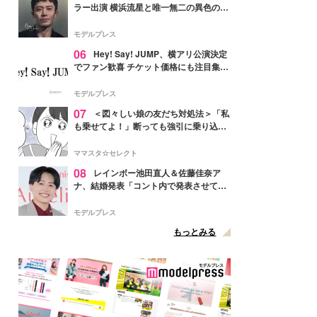
ラー出演 横浜流星と唯一無二の異色のバ
ディで初共演【LOST10】
モデルプレス
06
Hey! Say! JUMP、横アリ公演決定
でファン歓喜 チケット価格にも注目集ま
る「激アツ」「平成に戻ったみたい」
モデルプレス
07
＜図々しい娘の友だち対処法＞「私
も乗せてよ！」断っても強引に乗り込ん
でくる友だち【第1話まんが】
ママスタ☆セレクト
08
レインボー池田直人＆佐藤佳奈ア
ナ、結婚発表「コント内で発表させてい
ただきました」読売テレビ退社は生活拠
点変更のため
モデルプレス
もっとみる