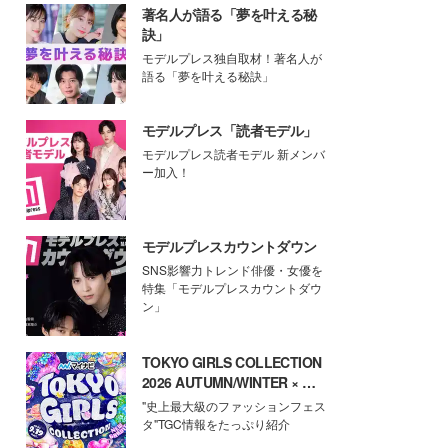
著名人が語る「夢を叶える秘
訣」
モデルプレス独自取材！著名人が
語る「夢を叶える秘訣」
モデルプレス「読者モデル」
モデルプレス読者モデル 新メンバ
ー加入！
モデルプレスカウントダウン
SNS影響力トレンド俳優・女優を
特集「モデルプレスカウントダウ
ン」
TOKYO GIRLS COLLECTION
2026 AUTUMN/WINTER × モ
デルプレス
"史上最大級のファッションフェス
タ"TGC情報をたっぷり紹介