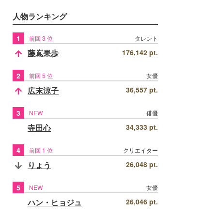
人物ランキング
1
前回 3 位
タレント
藤嶌果歩
176,142 pt.
2
前回 5 位
女優
広末涼子
36,557 pt.
3
NEW
俳優
寺田心
34,333 pt.
4
前回 1 位
クリエイター
りょう
26,048 pt.
5
NEW
女優
ハン・ヒョジュ
26,046 pt.