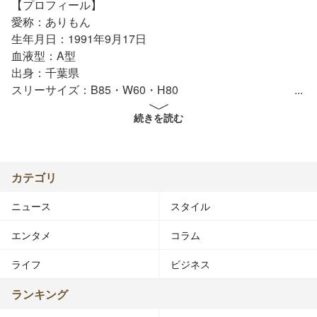
【プロフィール】
愛称：ありもん
生年月日：1991年9月17日
血液型：A型
出身：千葉県
スリーサイズ：B85・W60・H80
身長：166cm
続きを読む
靴のサイズ：24.5cm
好きなモデル：佐々木希
好きなタレント：梨花
カテゴリ
好きなアーティスト：FTISLAND
ニュース
スタイル
好きな映画：ハリーポッター
好きなスポーツ：テニス
エンタメ
コラム
好きなブランド：snidel
好きなコスメブランド：JILL STUART
ライフ
ビジネス
通っているヘアサロン：afloat
出没スポット：表参道
ランキング
趣味：食べること