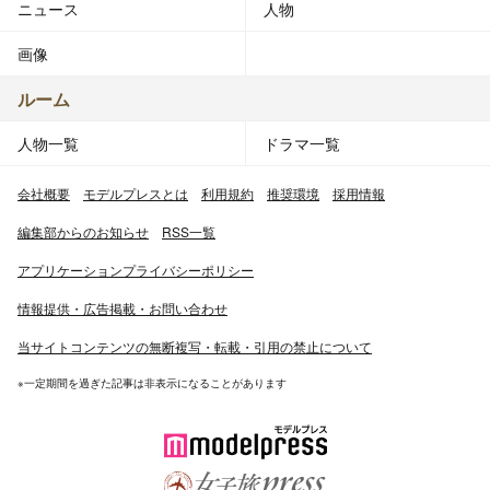
ニュース
人物
特技：お菓子作り
休日の過ごし方：映画をみる
画像
憧れの職業：アナウンサー
長所：明るい
ルーム
短所：飽きやすい
人物一覧
ドラマ一覧
チャームポイント：目
自慢：大食い
会社概要
モデルプレスとは
利用規約
推奨環境
採用情報
座右の銘：一期一会
編集部からのお知らせ
RSS一覧
【活動】
アプリケーションプライバシーポリシー
Ray専属読者モデル
argirl
情報提供・広告掲載・お問い合わせ
HoneyBunchブランドレップ
当サイトコンテンツの無断複写・転載・引用の禁止について
【出典】
※一定期間を過ぎた記事は非表示になることがあります
所属事務所 mindsquare：http://mind-
square.jp/model/49.html