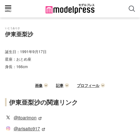
いとうありさ
伊東亜梨沙
誕生日：
1991年9月17日
星座：
おとめ座
身長：
166cm
画像
記事
プロフィール
伊東亜梨沙の関連リンク
@itoarimon
@arisaito917