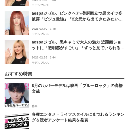
モデルプレス
aespaジゼル、ピンクヘア×美脚際立つ黒タイツ姿
披露「ビジュ最強」「2次元から出てきたみたい」
の声
2026.03.10 17:18
モデルプレス
aespaジゼル、黒キャミで大人の魅力 近距離ショ
ットに「透明感がすごい」「ずっと見ていられる」
の声
2026.02.25 16:44
モデルプレス
おすすめ特集
8月のカバーモデルは映画「ブルーロック」の高橋
文哉
特集
各種エンタメ・ライフスタイルにまつわるランキン
グ＆読者アンケート結果を発表