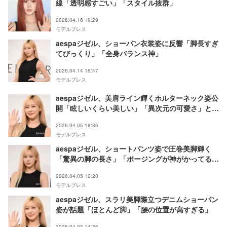
線「透明感すごい」「スタイル抜群」
2026.04.16 19:29
モデルプレス
aespaジゼル、ショーパン衣装姿に反響「脚長すぎ
てびっくり」「全身バランス神」
2026.04.14 15:47
モデルプレス
aespaジゼル、美肩ライン輝くホルターネック姿公
開「眩しいくらい美しい」「異次元の可愛さ」と反
響
2026.04.05 18:36
モデルプレス
aespaジゼル、ショートパンツ姿で圧巻美脚輝く
「驚異の脚の長さ」「ポージングが神がかってる」
と反響
2026.04.05 12:20
モデルプレス
aespaジゼル、スラリ美脚際立つデニムショーパン
姿が話題「ほとんど脚」「腰の位置が高すぎる」
2026.04.03 14:36