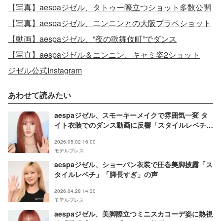
【写真】aespaジゼル、タトゥー際立つショット多数公開
【写真】aespaジゼル、ニンニンとの大阪プラベショット
【動画】aespaジゼル、“夜の歌舞伎町”でダンス
【写真】aespaジゼル＆ニンニン、キャミ姿2ショット
ジゼル公式Instagram
あわせて読みたい
aespaジゼル、スモーキーメイクで雰囲気一変 タ
イト衣装でのダンス動画に反響「スタイルレベチ」
「オーラ半端ない」
2026.05.02 16:00
モデルプレス
aespaジゼル、ショーパン衣装で圧巻美脚披露「ス
タイルレベチ」「脚長すぎ」の声
2026.04.28 14:30
モデルプレス
aespaジゼル、美脚際立つミニスカコーデ姿に熱視