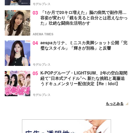
モデルプレス
03
「1か月で20キロ増えた」脳の病気で副作用…
容姿が変わり「鏡を見ると自分とは思えなかっ
た」壮絶な闘病生活明かす
ABEMA TIMES
04
aespaカリナ、ミニスカ美脚ショット公開「完
璧なスタイル」「輝きが別格」と反響
モデルプレス
05
K-POPグループ・LIGHTSUM、2年の空白期間
経て“日本式アイドル”へ 新たな挑戦と葛藤追
うドキュメンタリー配信決定【Re：Idol】
モデルプレス
もっとみる