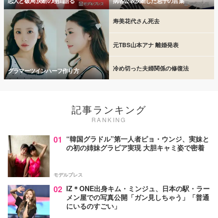
恋人と破局 決断の理由語る
病名公表決断した息子の言葉
寿美花代さん死去
元TBS山本アナ 離婚発表
冷め切った夫婦関係の修復法
グラマーツインハーフ作り方
記事ランキング
RANKING
01
“韓国グラドル”第一人者ピョ・ウンジ、実妹と
の初の姉妹グラビア実現 大胆キャミ姿で密着
モデルプレス
02
IZ＊ONE出身キム・ミンジュ、日本の駅・ラー
メン屋での写真公開「ガン見しちゃう」「普通
にいるのすごい」