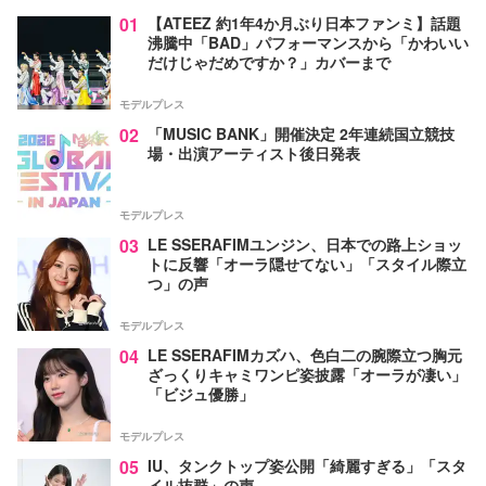
01
【ATEEZ 約1年4か月ぶり日本ファンミ】話題
沸騰中「BAD」パフォーマンスから「かわいい
だけじゃだめですか？」カバーまで
モデルプレス
02
「MUSIC BANK」開催決定 2年連続国立競技
場・出演アーティスト後日発表
モデルプレス
03
LE SSERAFIMユンジン、日本での路上ショッ
トに反響「オーラ隠せてない」「スタイル際立
つ」の声
モデルプレス
04
LE SSERAFIMカズハ、色白二の腕際立つ胸元
ざっくりキャミワンピ姿披露「オーラが凄い」
「ビジュ優勝」
モデルプレス
05
IU、タンクトップ姿公開「綺麗すぎる」「スタ
イル抜群」の声