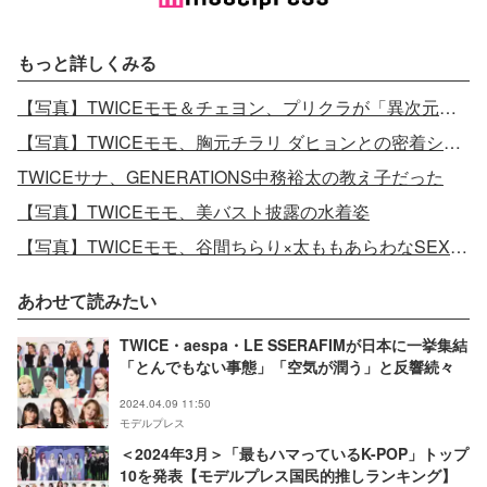
もっと詳しくみる
【写真】TWICEモモ＆チェヨン、プリクラが「異次元の可愛さ」と話題
【写真】TWICEモモ、胸元チラリ ダヒョンとの密着ショット
TWICEサナ、GENERATIONS中務裕太の教え子だった
【写真】TWICEモモ、美バスト披露の水着姿
【写真】TWICEモモ、谷間ちらり×太ももあらわなSEXYショット
あわせて読みたい
TWICE・aespa・LE SSERAFIMが日本に一挙集結
「とんでもない事態」「空気が潤う」と反響続々
2024.04.09 11:50
モデルプレス
＜2024年3月＞「最もハマっているK-POP」トップ
10を発表【モデルプレス国民的推しランキング】