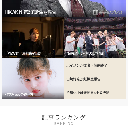
HIKAKIN 第2子誕生を報告
「VIVANT」違和感が話題
“超特急・8号車の日”登録
ボイメンが改名・契約終了
山崎怜奈が妊娠生報告
片思い中は逆効果なNG行動
バブみfaceの作り方
記事ランキング
RANKING