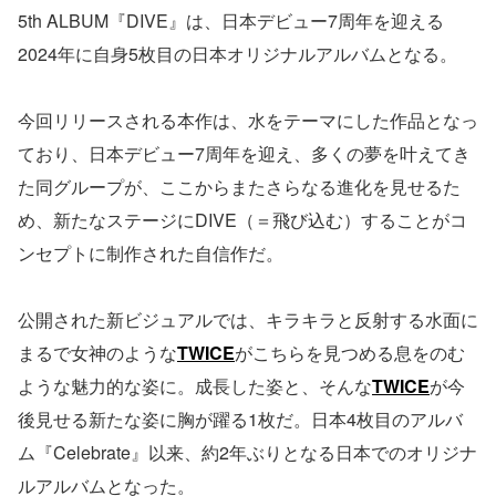
5th ALBUM『DIVE』は、日本デビュー7周年を迎える
2024年に自身5枚目の日本オリジナルアルバムとなる。
今回リリースされる本作は、水をテーマにした作品となっ
ており、日本デビュー7周年を迎え、多くの夢を叶えてき
た同グループが、ここからまたさらなる進化を見せるた
め、新たなステージにDIVE（＝飛び込む）することがコ
ンセプトに制作された自信作だ。
公開された新ビジュアルでは、キラキラと反射する水面に
まるで女神のような
TWICE
がこちらを見つめる息をのむ
ような魅力的な姿に。成長した姿と、そんな
TWICE
が今
後見せる新たな姿に胸が躍る1枚だ。日本4枚目のアルバ
ム『Celebrate』以来、約2年ぶりとなる日本でのオリジナ
ルアルバムとなった。