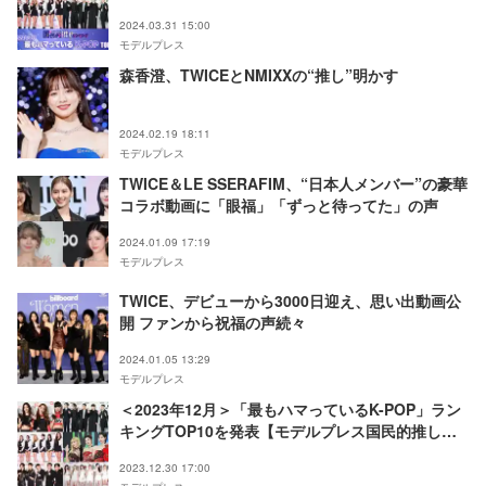
2024.03.31 15:00
モデルプレス
森香澄、TWICEとNMIXXの“推し”明かす
2024.02.19 18:11
モデルプレス
TWICE＆LE SSERAFIM、“日本人メンバー”の豪華
コラボ動画に「眼福」「ずっと待ってた」の声
2024.01.09 17:19
モデルプレス
TWICE、デビューから3000日迎え、思い出動画公
開 ファンから祝福の声続々
2024.01.05 13:29
モデルプレス
＜2023年12月＞「最もハマっているK-POP」ラン
キングTOP10を発表【モデルプレス国民的推しラ
ンキング】
2023.12.30 17:00