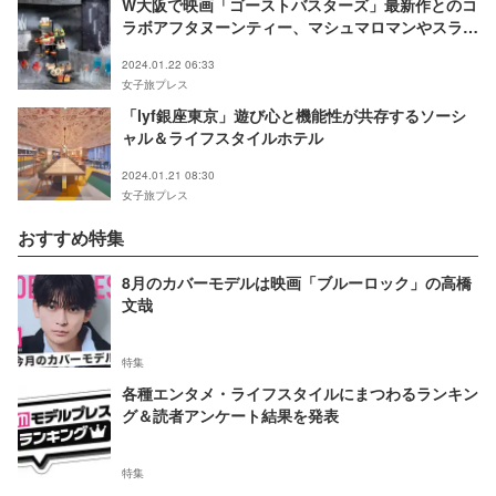
W大阪で映画「ゴーストバスターズ」最新作とのコ
ラボアフタヌーンティー、マシュマロマンやスライ
マーがスイーツに
2024.01.22 06:33
女子旅プレス
「lyf銀座東京」遊び心と機能性が共存するソーシ
ャル＆ライフスタイルホテル
2024.01.21 08:30
女子旅プレス
おすすめ特集
8月のカバーモデルは映画「ブルーロック」の高橋
文哉
特集
各種エンタメ・ライフスタイルにまつわるランキン
グ＆読者アンケート結果を発表
特集