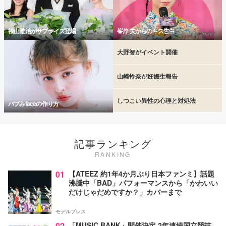
福山雅治がサプライズ登場
峯岸 夫からのキス告白
大野智がイベント開催
山崎怜奈が妊娠生報告
しつこい異性の心理と対処法
バブみfaceの作り方
記事ランキング
RANKING
01
【ATEEZ 約1年4か月ぶり日本ファンミ】話題
沸騰中「BAD」パフォーマンスから「かわいい
だけじゃだめですか？」カバーまで
モデルプレス
02
「MUSIC BANK」開催決定 2年連続国立競技