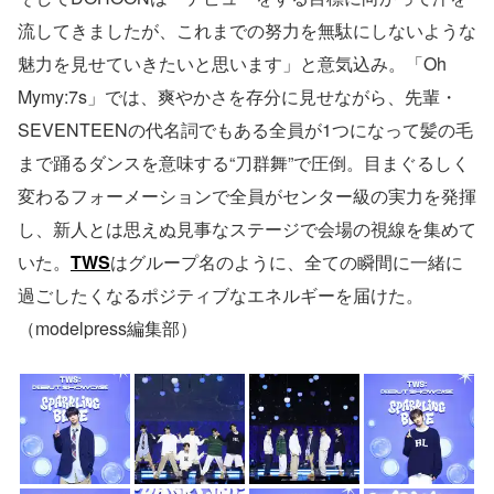
流してきましたが、これまでの努力を無駄にしないような
魅力を見せていきたいと思います」と意気込み。「Oh
Mymy:7s」では、爽やかさを存分に見せながら、先輩・
SEVENTEENの代名詞でもある全員が1つになって髪の毛
まで踊るダンスを意味する“刀群舞”で圧倒。目まぐるしく
変わるフォーメーションで全員がセンター級の実力を発揮
し、新人とは思えぬ見事なステージで会場の視線を集めて
いた。
TWS
はグループ名のように、全ての瞬間に一緒に
過ごしたくなるポジティブなエネルギーを届けた。
（modelpress編集部）