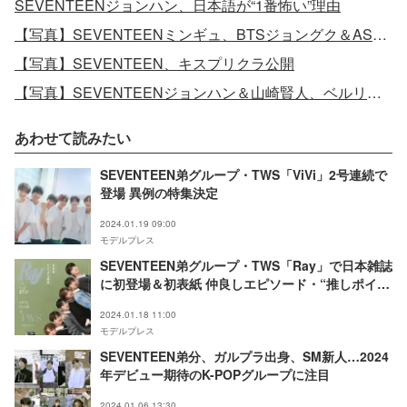
SEVENTEENジョンハン、日本語が“1番怖い”理由
【写真】SEVENTEENミンギュ、BTSジョングク＆ASTROチャウヌとの“クチルズ”プライベートショット
【写真】SEVENTEEN、キスプリクラ公開
【写真】SEVENTEENジョンハン＆山崎賢人、ベルリンでの“約束”果たす
あわせて読みたい
SEVENTEEN弟グループ・TWS「ViVi」2号連続で
登場 異例の特集決定
2024.01.19 09:00
モデルプレス
SEVENTEEN弟グループ・TWS「Ray」で日本雑誌
に初登場＆初表紙 仲良しエピソード・“推しポイン
ト”飛び出す
2024.01.18 11:00
モデルプレス
SEVENTEEN弟分、ガルプラ出身、SM新人…2024
年デビュー期待のK-POPグループに注目
2024.01.06 13:30