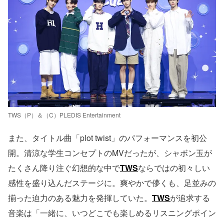
TWS（P）＆（C）PLEDIS Entertainment
また、タイトル曲「plot twist」のパフォーマンスを初公
開。清涼な学生コンセプトのMVだったが、シャボン玉が
たくさん降り注ぐ幻想的な中で
TWS
ならではの初々しい
感性を盛り込んだステージに。爽やかで儚くも、足並みの
揃った迫力のある魅力を発揮していた。
TWS
が追求する
音楽は「一緒に、いつどこでも楽しめるリスニングポイン