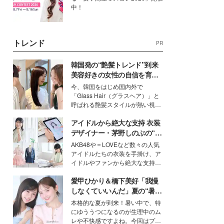
中！
トレンド
PR
韓国発の“艶髪トレンド”到来
美容好きの女性の自信を育む
「ヘアケア事情」って？
今、韓国をはじめ国内外で
「Glass Hair（グラスヘア）」と
呼ばれる艶髪スタイルが熱い視線
を集めています。メイクやファッ
アイドルから絶大な支持 衣装
ションの完成度を高めるベースと
して、“髪そのものの美しさ”に改
デザイナー・茅野しのぶの“可
めて注目する人が増えている様
愛い”を作る美学＜「シチズン
AKB48や＝LOVEなど数々の人気
子。今回は、そんな憧れの艶やか
クロスシー」インタビュー＞
アイドルたちの衣装を手掛け、ア
な髪を日常で叶える、美容好きの
イドルやファンから絶大な支持を
女性たちのヘアケア事情を紹介し
得る、株式会社オサレカンパニー
ます。
愛甲ひかり＆橋下美好「我慢
取締役兼クリエイティブディレク
ター・茅野しのぶ。一人ひとりの
しなくていいんだ」夏の“暑さ
個性に寄り添い、魅力を引き出す
対策”の新しい選択肢とは？
本格的な夏が到来！暑い中で、特
衣装作りは、多くの女性たちに勇
にゆううつになるのが生理中のム
気と自信を与え続けている。
レや不快感ですよね。今回はプラ