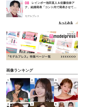
08
レインボー池田直人＆佐藤佳奈ア
ナ、結婚発表「コント内で発表させてい
ただきました」読売テレビ退社は生活拠
点変更のため
モデルプレス
もっとみる
画像ランキング
1
2
3
4
5
6