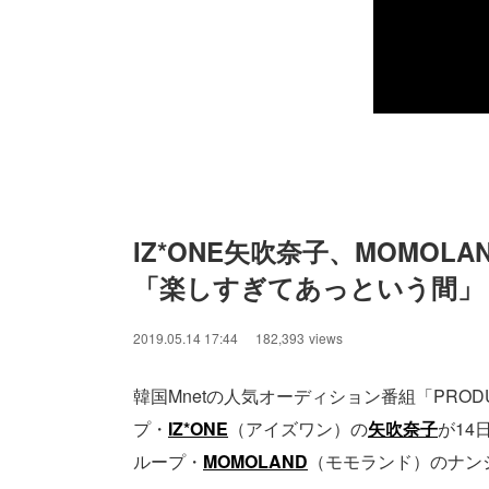
IZ*ONE矢吹奈子、MOMO
「楽しすぎてあっという間」
2019.05.14 17:44
182,393
views
韓国Mnetの人気オーディション番組「PRO
プ・
IZ*ONE
（アイズワン）の
矢吹奈子
が14
ループ・
MOMOLAND
（モモランド）のナン