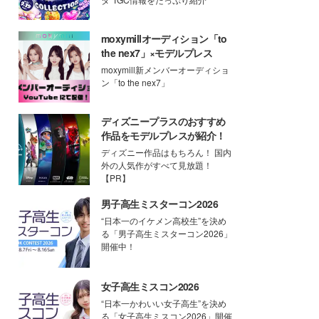
moxymillオーディション「to
the nex7」×モデルプレス
moxymill新メンバーオーディショ
ン「to the nex7」
ディズニープラスのおすすめ
作品をモデルプレスが紹介！
ディズニー作品はもちろん！ 国内
外の人気作がすべて見放題！
【PR】
男子高生ミスターコン2026
“日本一のイケメン高校生”を決め
る「男子高生ミスターコン2026」
開催中！
女子高生ミスコン2026
“日本一かわいい女子高生”を決め
る「女子高生ミスコン2026」開催