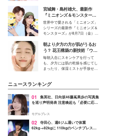
イベートでも仲良しで旅行好きな
宮城舞・島村雄大、最新作
モデル・愛甲ひかりさんと橋下美
好さんを迎えて本音で女子会トー
『ミニオンズ＆モンスター
ク。猛暑のお出かけを快適に過ご
ズ』の魅力熱弁 ハチャメチャ
世界中で愛される「ミニオンズ」
すヒントや、2人が感動した夏の
だけじゃない“友情と絆”に感
シリーズの最新作『ミニオンズ＆
生理の新常識にも迫りました。
動
モンスターズ』が8月7日（金）に
公開。モデルプレスでは、“大のミ
朝より夕方の方が肌がうるお
ニオン好き”という共通点を持つモ
デルの宮城舞と島村雄大の特別対
う？ 花王構築の新技術「ウォ
談をお届け！それぞれの視点か
ーターキャプチャリングスキ
毎朝入念にスキンケアを行って
ら、今作ならではの魅力や予想外
ン（捕水肌）」がスキンケア
も、夕方には肌の乾燥を感じてし
の感動をもたらす奥深いストーリ
の常識を変える予感
まったり、保湿ミストが手放せな
ーについて熱く語り合ってもらっ
いという読者も多いのでは？そん
た。
な美容の常識を大きく変える可能
ニュースランキング
性を秘めた、革新的な「Water
Capturing Skin（ウォーターキャ
プチャリングスキン：捕水肌）」
01
集英社、日向坂46藤嶌果歩の写真集
技術を、花王が構築した。
を巡り声明発表 注意喚起も「必要に応じ
て法的措置を含む対応を検討」
モデルプレス
02
寺田心、週6ジム通いで体重
62kg→82kgに 110kgのベンチプレス持
ち上げる姿披露「胸板の厚みすごい」