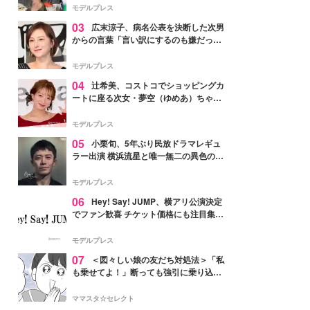
「かっこいい」と反響
モデルプレス
03
広末涼子、病名公表を決断した次男
からの言葉「言い訳にするのも嫌だっ
た」「言うべきか迷った」
モデルプレス
04
辻希美、コストコでショッピングカ
ートに座る次女・夢空（ゆめあ）ちゃん
の姿公開「乗りこなしてる感じが可愛す
ぎ」「成長を感じる」の声
モデルプレス
05
小栗旬、5年ぶり民放ドラマレギュ
ラー出演 横浜流星と唯一無二の異色のバ
ディで初共演【LOST10】
モデルプレス
06
Hey! Say! JUMP、横アリ公演決定
でファン歓喜 チケット価格にも注目集ま
る「激アツ」「平成に戻ったみたい」
モデルプレス
07
＜図々しい娘の友だち対処法＞「私
も乗せてよ！」断っても強引に乗り込ん
でくる友だち【第1話まんが】
ママスタ☆セレクト