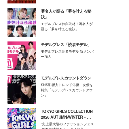
著名人が語る「夢を叶える秘
訣」
モデルプレス独自取材！著名人が
語る「夢を叶える秘訣」
モデルプレス「読者モデル」
モデルプレス読者モデル 新メンバ
ー加入！
モデルプレスカウントダウン
SNS影響力トレンド俳優・女優を
特集「モデルプレスカウントダウ
ン」
TOKYO GIRLS COLLECTION
2026 AUTUMN/WINTER × モ
デルプレス
"史上最大級のファッションフェス
タ"TGC情報をたっぷり紹介