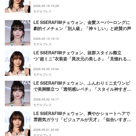
2026.05.19 15:29
モデルプレス
LE SSERAFIMチェウォン、金髪スーパーロングに
劇的イメチェン「別人級」「神々しい」と絶賛の声
2026.05.13 19:10
モデルプレス
LE SSERAFIMチェウォン、抜群スタイル際立
つ“超ミニ”衣装姿「異次元の美しさ」「見惚れる」
と反響
2026.05.05 16:54
モデルプレス
LE SSERAFIMチェウォン、ふんわりミニ丈ワンピ
で美脚際立つ「透明感レベチ」「スタイル神すぎ」
と反響
2026.05.02 16:17
モデルプレス
LE SSERAFIMチェウォン、爽やかショートヘアで
雰囲気ガラリ「ビジュアルが天才」「似合いすぎ」
と絶賛の声相次ぐ
2026.05.01 20:06
モデルプレス