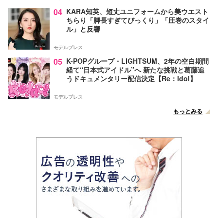
04
KARA知英、短丈ユニフォームから美ウエスト
ちらり「脚長すぎてびっくり」「圧巻のスタイ
ル」と反響
モデルプレス
05
K-POPグループ・LIGHTSUM、2年の空白期間
経て“日本式アイドル”へ 新たな挑戦と葛藤追
うドキュメンタリー配信決定【Re：Idol】
モデルプレス
もっとみる