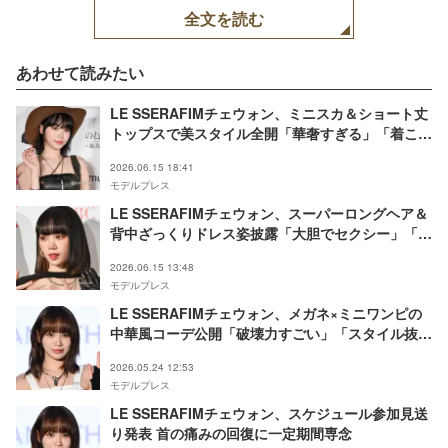
全文を読む
あわせて読みたい
LE SSERAFIMチェウォン、ミニスカ＆ショート丈
トップスで美スタイル全開「華奢すぎる」「着こな
せるのはチェウォンだけ」の声
2026.06.15 18:41
モデルプレス
LE SSERAFIMチェウォン、スーパーロングヘア＆
背中ざっくりドレス姿披露「大胆でセクシー」「破
壊力すごい」と反響
2026.06.15 13:48
モデルプレス
LE SSERAFIMチェウォン、メガネ×ミニワンピの
中華風コーデ公開「破壊力すごい」「スタイル抜
群」の声
2026.05.24 12:53
モデルプレス
LE SSERAFIMチェウォン、スケジュール参加見送
り発表 首の痛みの回復に一定期間専念