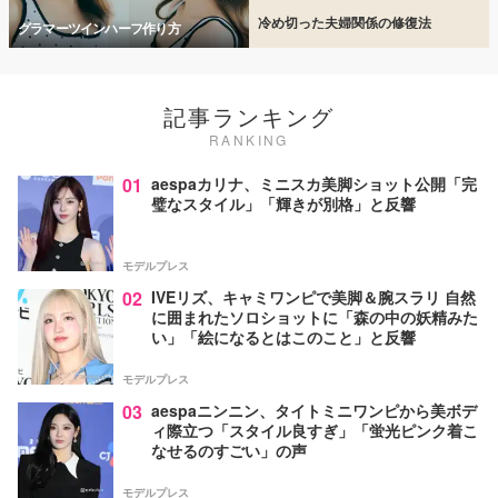
冷め切った夫婦関係の修復法
グラマーツインハーフ作り方
記事ランキング
RANKING
01
aespaカリナ、ミニスカ美脚ショット公開「完
璧なスタイル」「輝きが別格」と反響
モデルプレス
02
IVEリズ、キャミワンピで美脚＆腕スラリ 自然
に囲まれたソロショットに「森の中の妖精みた
い」「絵になるとはこのこと」と反響
モデルプレス
03
aespaニンニン、タイトミニワンピから美ボデ
ィ際立つ「スタイル良すぎ」「蛍光ピンク着こ
なせるのすごい」の声
モデルプレス