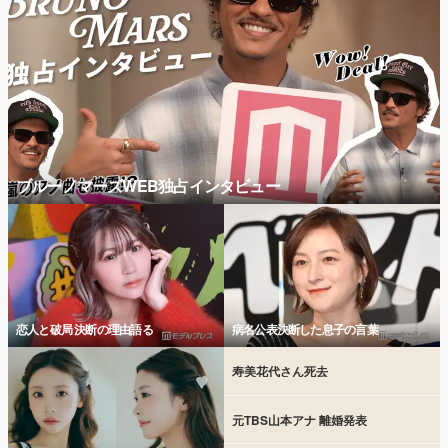
ブルーノマーズWEB独占インタビュー
恋人と破局 決断の理由語る
病名公表決断した息子の言葉
寿美花代さん死去
元TBS山本アナ 離婚発表