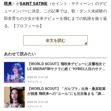
咲来
）が
SAINT SATINE
（セイント・サティーン）のデビ
ューメンバーに決定。この記事では、歌・ダンス未経験の
田舎育ちの少女が全米デビューを掴むまでの軌跡を振り返
る。【プロフィール】
全文を読む
あわせて読みたい
【WORLD SCOUT】飛咲来デビューに反響相次ぐ
LE SSERAFIMサクラに続く“HYBE2人目のサク
ラ”に
2026.05.12 21:30
モデルプレス
【WORLD SCOUT】「ガルプラ」出身・桑原彩菜
が脱落 飛咲来への“エール”にも注目集まる「諦め
ずに頑張ってほしい」「カッコよかった」
2026.05.12 21:30
モデルプレス