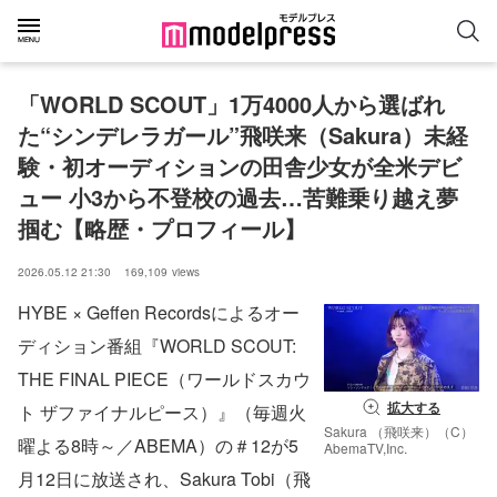
「WORLD SCOUT」1万4000人から選ばれ
た“シンデレラガール”飛咲来（Sakura）未経
験・初オーディションの田舎少女が全米デビ
ュー 小3から不登校の過去…苦難乗り越え夢
掴む【略歴・プロフィール】
2026.05.12 21:30
169,109
views
HYBE × Geffen Recordsによるオー
ディション番組『WORLD SCOUT:
THE FINAL PIECE（ワールドスカウ
拡大する
ト ザファイナルピース）』（毎週火
Sakura （飛咲来）（C）
曜よる8時～／ABEMA）の＃12が5
AbemaTV,Inc.
月12日に放送され、Sakura Tobi（飛