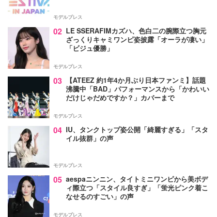
モデルプレス
02
LE SSERAFIMカズハ、色白二の腕際立つ胸元
ざっくりキャミワンピ姿披露「オーラが凄い」
「ビジュ優勝」
モデルプレス
03
【ATEEZ 約1年4か月ぶり日本ファンミ】話題
沸騰中「BAD」パフォーマンスから「かわいい
だけじゃだめですか？」カバーまで
モデルプレス
04
IU、タンクトップ姿公開「綺麗すぎる」「スタ
イル抜群」の声
モデルプレス
05
aespaニンニン、タイトミニワンピから美ボデ
ィ際立つ「スタイル良すぎ」「蛍光ピンク着こ
なせるのすごい」の声
モデルプレス