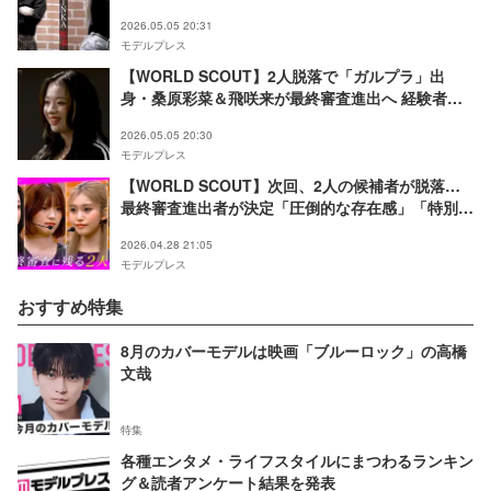
い語る
2026.05.05 20:31
モデルプレス
【WORLD SCOUT】2人脱落で「ガルプラ」出
身・桑原彩菜＆飛咲来が最終審査進出へ 経験者と
未経験者が直接対決で次週デビューメンバーが決ま
2026.05.05 20:30
る
モデルプレス
【WORLD SCOUT】次回、2人の候補者が脱落…
最終審査進出者が決定「圧倒的な存在感」「特別な
ものを持っている」審査員から絶賛の声
2026.04.28 21:05
モデルプレス
おすすめ特集
8月のカバーモデルは映画「ブルーロック」の高橋
文哉
特集
各種エンタメ・ライフスタイルにまつわるランキン
グ＆読者アンケート結果を発表