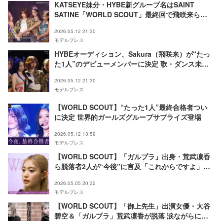
KATSEYE妹分・HYBE新グループ名はSAINT
SATINE「WORLD SCOUT」最終回で飛咲来らメ
ンバー4人が確定【プロフィール】
2026.05.12 21:30
モデルプレス
HYBEオーディション、Sakura（飛咲来）が“たっ
た1人”のデビューメンバーに決定 歌・ダンス未経
験から急成長「世界で輝くアーティストになりた
2026.05.12 21:30
い」【WORLD SCOUT】
モデルプレス
【WORLD SCOUT】“たった1人”最終合格者つい
に決定 世界的ガールズグループサプライズ登場
2026.05.12 13:59
モデルプレス
【WORLD SCOUT】「ガルプラ」出身・荒武凜香
ら脱落者2人が“今後”に言及「これからですよ」4
人が涙の別れ
2026.05.05 20:32
モデルプレス
【WORLD SCOUT】「御上先生」出演女優・大谷
碧空＆「ガルプラ」荒武凜香が脱落 涙ながらに思