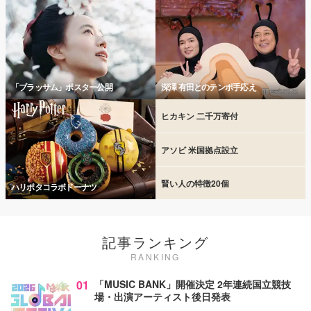
「ブラッサム」ポスター公開
深澤 有田とのテンポ手応え
ヒカキン 二千万寄付
アソビ 米国拠点設立
賢い人の特徴20個
ハリポタコラボドーナツ
記事ランキング
RANKING
01
「MUSIC BANK」開催決定 2年連続国立競技
場・出演アーティスト後日発表