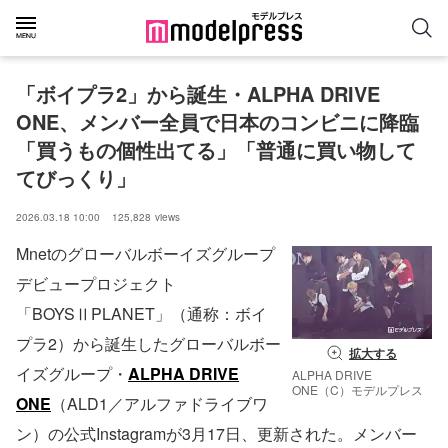
「ボイプラ2」から誕生・ALPHA DRIVE 
ONE、メンバー全員で日本のコンビニに降臨
「買うもの個性出てる」「普通に買い物して
てびっくり」
2026.03.18 10:00
125,828
views
Mnetのグローバルボーイズグループ
デビュープロジェクト
「BOYSⅡPLANET」（通称：ボイ
プラ2）から誕生したグローバルボー
拡大する
イズグループ・
ALPHA DRIVE
ALPHA DRIVE
ONE（C）モデルプレス
ONE
（ALD1／アルファドライブワ
ン）の公式Instagramが3月17日、更新された。メンバー