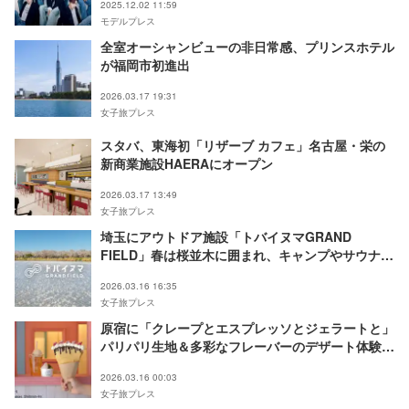
2025.12.02 11:59
モデルプレス
全室オーシャンビューの非日常感、プリンスホテル
が福岡市初進出
2026.03.17 19:31
女子旅プレス
スタバ、東海初「リザーブ カフェ」名古屋・栄の
新商業施設HAERAにオープン
2026.03.17 13:49
女子旅プレス
埼玉にアウトドア施設「トバイヌマGRAND
FIELD」春は桜並木に囲まれ、キャンプやサウナ付
グランピング
2026.03.16 16:35
女子旅プレス
原宿に「クレープとエスプレッソとジェラートと」
パリパリ生地＆多彩なフレーバーのデザート体験提
供
2026.03.16 00:03
女子旅プレス