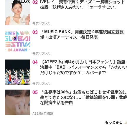
02
IVEレイ、美背中輝くディズニー満喫ショット
披露「妖精さんみたい」「オーラすごい」
モデルプレス
03
「MUSIC BANK」開催決定 2年連続国立競技
場・出演アーティスト後日発表
モデルプレス
04
【ATEEZ 約1年4か月ぶり日本ファンミ】話題
沸騰中「BAD」パフォーマンスから「かわいい
だけじゃだめですか？」カバーまで
モデルプレス
05
「生存率は30%」お酒もたばこもせず健康的に
生きてきたのになぜ…「射線治療を15回」壮絶
な闘病生活を告白
ABEMA TIMES
もっとみる