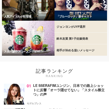
人気アイドルが初登場
「ブルーロック」新キャスト
ジョンヨンがJYP退所
鈴木友菜 第1子妊娠発表
相手が冷める追いメッセージ
スタバ新作フローズンティー
記事ランキング
RANKING
01
LE SSERAFIMユンジン、日本での路上ショッ
トに反響「オーラ隠せてない」「スタイル際立
つ」の声
モデルプレス