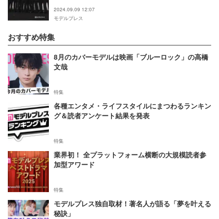
ック」「大型ワンコで可愛い」
2024.09.09 12:07
モデルプレス
おすすめ特集
8月のカバーモデルは映画「ブルーロック」の高橋
文哉
特集
各種エンタメ・ライフスタイルにまつわるランキン
グ＆読者アンケート結果を発表
特集
業界初！ 全プラットフォーム横断の大規模読者参
加型アワード
特集
モデルプレス独自取材！著名人が語る「夢を叶える
秘訣」