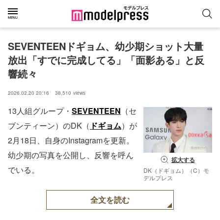
SEVENTEENドギョム、幼少期ショット大量
放出「すでに完成してる」「面影ある」と反
響続々
2026.02.20 20:16
38,510
views
13人組グループ・
SEVENTEEN
（セ
ブンティーン）のDK（
ドギョム
）が
2月18日、自身のInstagramを更新。
幼少期の写真を公開し、反響を呼ん
拡大する
でいる。
DK（ドギョム）（C）モ
デルプレス
全文を読む