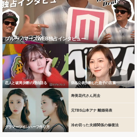
ブルーノマーズWEB独占インタビュー
恋人と破局 決断の理由語る
病名公表決断した息子の言葉
寿美花代さん死去
元TBS山本アナ 離婚発表
冷め切った夫婦関係の修復法
グラマーツインハーフ作り方