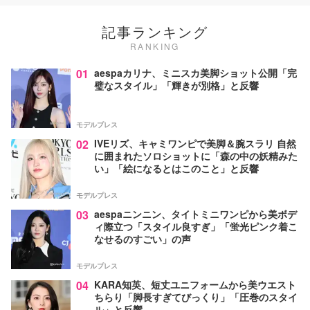
記事ランキング
RANKING
01
aespaカリナ、ミニスカ美脚ショット公開「完
璧なスタイル」「輝きが別格」と反響
モデルプレス
02
IVEリズ、キャミワンピで美脚＆腕スラリ 自然
に囲まれたソロショットに「森の中の妖精みた
い」「絵になるとはこのこと」と反響
モデルプレス
03
aespaニンニン、タイトミニワンピから美ボデ
ィ際立つ「スタイル良すぎ」「蛍光ピンク着こ
なせるのすごい」の声
モデルプレス
04
KARA知英、短丈ユニフォームから美ウエスト
ちらり「脚長すぎてびっくり」「圧巻のスタイ
ル」と反響