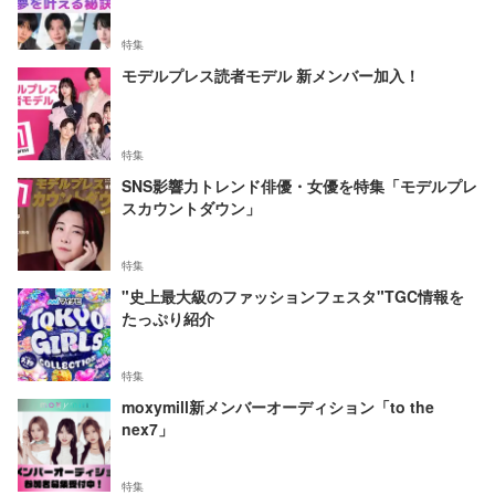
特集
モデルプレス読者モデル 新メンバー加入！
特集
SNS影響力トレンド俳優・女優を特集「モデルプレ
スカウントダウン」
特集
"史上最大級のファッションフェスタ"TGC情報を
たっぷり紹介
特集
moxymill新メンバーオーディション「to the
nex7」
特集