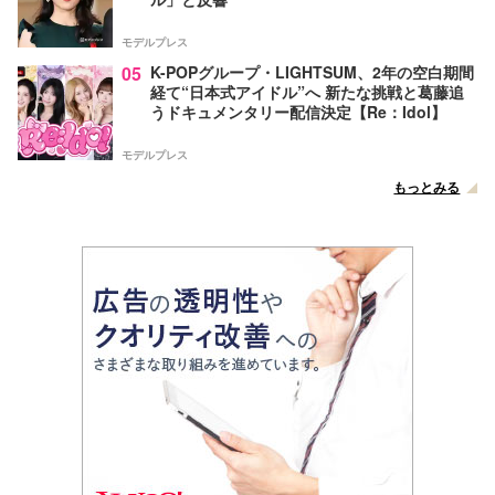
モデルプレス
05
K-POPグループ・LIGHTSUM、2年の空白期間
経て“日本式アイドル”へ 新たな挑戦と葛藤追
うドキュメンタリー配信決定【Re：Idol】
モデルプレス
もっとみる