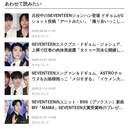
あわせて読みたい
兵役中のSEVENTEENジョンハン登場 ドギョムが2
ショット投稿「デートみたい」「撮り合いっこして
るのかな？」の声
2025.08.04 11:47
モデルプレス
SEVENTEENエスクプス・ドギョム・ジョシュア、
上裸で圧巻の肉体美披露「タトゥー完全公開嬉し
い」「2人は撮り合ったのかな？」と反響
2025.07.07 19:03
モデルプレス
SEVENTEENスングァン＆ドギョム、ASTROチャ
ウヌをお姫様抱っこ「メロすぎる」「イケメン大渋
滞」の声
2025.01.10 15:47
モデルプレス
SEVENTEEN内ユニット・BSS（ブソクスン）新曲
MV「MAMA」SEVENTEEN大賞受賞時のプレゼン
ター登場「豪華すぎる」「当時のコメントまで再
2025.01.07 11:59
現」と反響殺到
モデルプレス