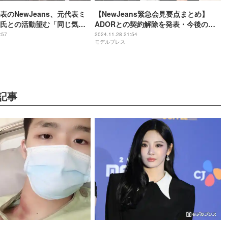
表のNewJeans、元代表ミ
【NewJeans緊急会見要点まとめ】
氏との活動望む「同じ気持
ADORとの契約解除を発表・今後の活
ます」
動に言及
:57
2024.11.28 21:54
モデルプレス
記事