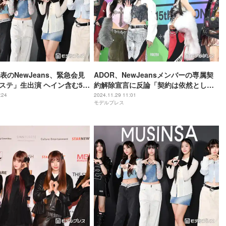
表のNewJeans、緊急会見
ADOR、NewJeansメンバーの専属契
ステ」生出演 ヘイン含む5人
約解除宣言に反論「契約は依然として
有効」韓国報道
:24
2024.11.29 11:01
モデルプレス