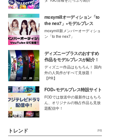
moxymillオーディション「to
the nex7」×モデルプレス
moxymill新メンバーオーディショ
ン「to the nex7」
ディズニープラスのおすすめ
作品をモデルプレスが紹介！
ディズニー作品はもちろん！ 国内
外の人気作がすべて見放題！
【PR】
FOD×モデルプレス特設サイト
FODでは放送中の最新作はもちろ
ん、オリジナルの独占作品も見放
題配信中！
トレンド
PR