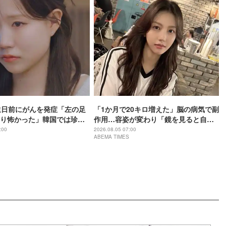
生日前にがんを発症「左の足
「1か月で20キロ増えた」脳の病気で副
り怖かった」韓国では珍し
作用…容姿が変わり「鏡を見ると自分
い…「骨をかなり削りまし
とは思えなかった」壮絶な闘病生活明
:00
2026.08.05 07:00
ABEMA TIMES
かす