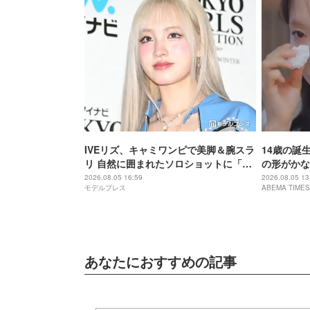
IVEリズ、キャミワンピで美脚＆腕スラ
14歳の誕
リ 自然に囲まれたソロショットに「森
の形がかな
の中の妖精みたい」「絵になるとはこ
いがんを患
2026.08.05 16:59
2026.08.05 13
モデルプレス
ABEMA TIMES
のこと」と反響
た」
あなたにおすすめの記事