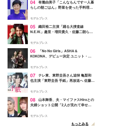
04
有働由美子「こんなもんです一人暮
らしの朝ごはん」野菜を使った手料理公
開「作ってみたい」「ヘルシーで美味し
そう」と反響
モデルプレス
05
織田裕二主演「踊る大捜査線
N.E.W.」趣里・増田貴久・佐藤二朗ら新
メンバー紹介映像解禁 各キャラクター象
徴する“謎のキーワード”も
モデルプレス
06
「No No Girls」ASHA＆
KOKONA、デビュー決定 ユニット・
TAKARAとしてセルフプロデュース楽曲
リリースへ
モデルプレス
07
テレ東、東野圭吾さん追悼 亀梨和
也主演「東野圭吾 手紙」再放送へ 佐藤隆
太・本田翼・中村倫也ら出演
モデルプレス
08
山本舞香、夫・マイファスHiroとの
夫婦ショット公開「2人が見れて幸せ」
「仲の良さが伝わってくる」と反響
モデルプレス
もっとみる