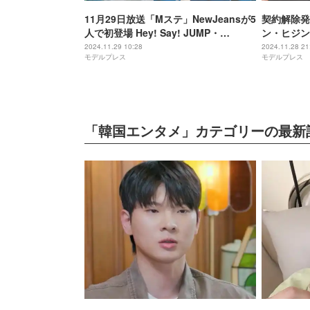
11月29日放送「Mステ」NewJeansが5
契約解除発
人で初登場 Hey! Say! JUMP・
ン・ヒジン
BABYMONSTERらも出演
ちだと思い
2024.11.29 10:28
2024.11.28 21
モデルプレス
モデルプレス
「韓国エンタメ」カテゴリーの最新