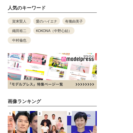
人気のキーワード
賀来賢人
愛のハイエナ
有働由美子
織田裕二
KOKONA（中野心結）
中村倫也
画像ランキング
1
2
3