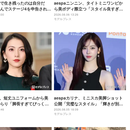
で生き残ったのは自分だ
aespaニンニン、タイトミニワンピか
んでステージ4を申告され…
ら美ボディ際立つ「スタイル良すぎ」
の末、奇跡の完治
「蛍光ピンク着こなせるのすごい」の
:00
2026.08.06 13:26
モデルプレス
声
英、短丈ユニフォームから美
aespaカリナ、ミニスカ美脚ショット
らり「脚長すぎてびっく
公開「完璧なスタイル」「輝きが別
のスタイル」と反響
格」と反響
:46
2026.08.05 18:09
モデルプレス