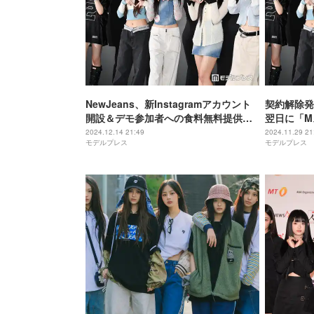
NewJeans、新Instagramアカウント
契約解除発
開設＆デモ参加者への食料無料提供を
翌日に「M
発表 ミン・ヒジン氏も「いいね」
で初登場
2024.12.14 21:49
2024.11.29 21
モデルプレス
モデルプレス