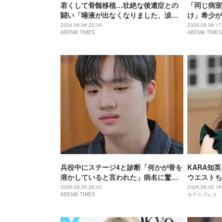
若くして骨髄移植…壮絶な後遺症との
「同じ病室
闘い「唾液が出なくなりました、涙も
け」希少が
出ません」「まるで80代の体に」
壮絶な闘病
2026.08.06 22:00
2026.08.06 17
ABEMA TIMES
ABEMA TIMES
兵役中にステージ4と診断「何かが骨を
KARA知
溶かしていると言われた」病名に驚
ウエストち
き…両親にも言えぬ日々「家計が苦し
り」「圧巻
2026.08.05 22:00
2026.08.05 18
ABEMA TIMES
モデルプレス
いなかで…」