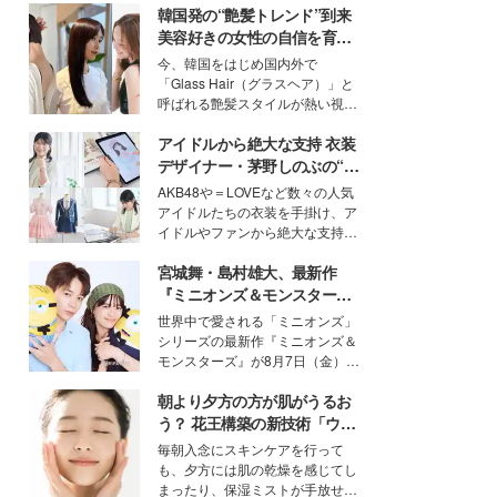
韓国発の“艶髪トレンド”到来
美容好きの女性の自信を育む
「ヘアケア事情」って？
今、韓国をはじめ国内外で
「Glass Hair（グラスヘア）」と
呼ばれる艶髪スタイルが熱い視線
を集めています。メイクやファッ
アイドルから絶大な支持 衣装
ションの完成度を高めるベースと
して、“髪そのものの美しさ”に改
デザイナー・茅野しのぶの“可
めて注目する人が増えている様
愛い”を作る美学＜「シチズン
AKB48や＝LOVEなど数々の人気
子。今回は、そんな憧れの艶やか
クロスシー」インタビュー＞
アイドルたちの衣装を手掛け、ア
な髪を日常で叶える、美容好きの
イドルやファンから絶大な支持を
女性たちのヘアケア事情を紹介し
得る、株式会社オサレカンパニー
ます。
宮城舞・島村雄大、最新作
取締役兼クリエイティブディレク
ター・茅野しのぶ。一人ひとりの
『ミニオンズ＆モンスター
個性に寄り添い、魅力を引き出す
ズ』の魅力熱弁 ハチャメチャ
世界中で愛される「ミニオンズ」
衣装作りは、多くの女性たちに勇
だけじゃない“友情と絆”に感
シリーズの最新作『ミニオンズ＆
気と自信を与え続けている。
動
モンスターズ』が8月7日（金）に
公開。モデルプレスでは、“大のミ
朝より夕方の方が肌がうるお
ニオン好き”という共通点を持つモ
デルの宮城舞と島村雄大の特別対
う？ 花王構築の新技術「ウォ
談をお届け！それぞれの視点か
ーターキャプチャリングスキ
毎朝入念にスキンケアを行って
ら、今作ならではの魅力や予想外
ン（捕水肌）」がスキンケア
も、夕方には肌の乾燥を感じてし
の感動をもたらす奥深いストーリ
の常識を変える予感
まったり、保湿ミストが手放せな