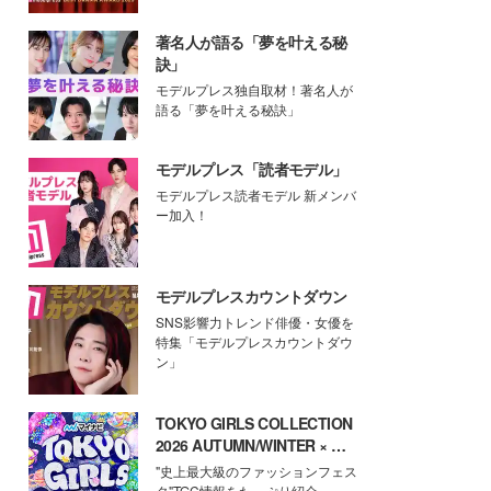
著名人が語る「夢を叶える秘
訣」
モデルプレス独自取材！著名人が
語る「夢を叶える秘訣」
モデルプレス「読者モデル」
モデルプレス読者モデル 新メンバ
ー加入！
モデルプレスカウントダウン
SNS影響力トレンド俳優・女優を
特集「モデルプレスカウントダウ
ン」
TOKYO GIRLS COLLECTION
2026 AUTUMN/WINTER × モ
デルプレス
"史上最大級のファッションフェス
タ"TGC情報をたっぷり紹介