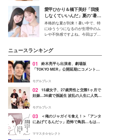
ーについて熱く語り合ってもらっ
いという読者も多いのでは？そん
た。
愛甲ひかり＆橋下美好「我慢
な美容の常識を大きく変える可能
性を秘めた、革新的な「Water
しなくていいんだ」夏の“暑さ
Capturing Skin（ウォーターキャ
対策”の新しい選択肢とは？
本格的な夏が到来！暑い中で、特
プチャリングスキン：捕水肌）」
にゆううつになるのが生理中のム
技術を、花王が構築した。
レや不快感ですよね。今回はプラ
イベートでも仲良しで旅行好きな
モデル・愛甲ひかりさんと橋下美
ニュースランキング
好さんを迎えて本音で女子会トー
ク。猛暑のお出かけを快適に過ご
すヒントや、2人が感動した夏の
01
鈴木亮平ら出演者、劇場版
生理の新常識にも迫りました。
「TOKYO MER」公開延期にコメント
「現実のヒーローたちにチームMERから
最大の敬意とエールを」
モデルプレス
02
15歳女子、27歳男性と交際1ヶ月で
妊娠…36歳で孫誕生 波乱の人生に人気タ
レント思わずツッコミ「だいぶ危ねえ
よ！」
モデルプレス
03
＜俺のジャガイモ食え！＞「アンタ
にあげてるんだッ」恐怖で鳥肌…もはや
ストーカー？【第3話まんが】
ママスタ☆セレクト