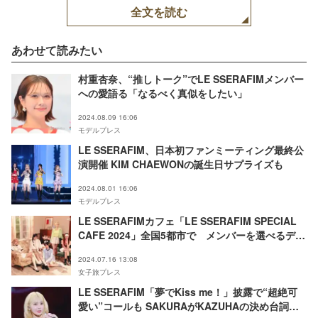
全文を読む
あわせて読みたい
村重杏奈、“推しトーク”でLE SSERAFIMメンバー
への愛語る「なるべく真似をしたい」
2024.08.09 16:06
モデルプレス
LE SSERAFIM、日本初ファンミーティング最終公
演開催 KIM CHAEWONの誕生日サプライズも
2024.08.01 16:06
モデルプレス
LE SSERAFIMカフェ「LE SSERAFIM SPECIAL
CAFE 2024」全国5都市で メンバーを選べるデザ
ート＆撮り下ろしグッズも
2024.07.16 13:08
女子旅プレス
LE SSERAFIM「夢でKiss me！」披露で“超絶可
愛い”コールも SAKURAがKAZUHAの決め台詞絶