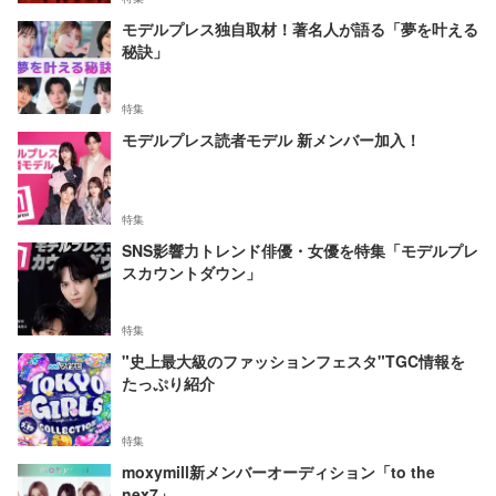
モデルプレス独自取材！著名人が語る「夢を叶える
秘訣」
特集
モデルプレス読者モデル 新メンバー加入！
特集
SNS影響力トレンド俳優・女優を特集「モデルプレ
スカウントダウン」
特集
"史上最大級のファッションフェスタ"TGC情報を
たっぷり紹介
特集
moxymill新メンバーオーディション「to the
nex7」