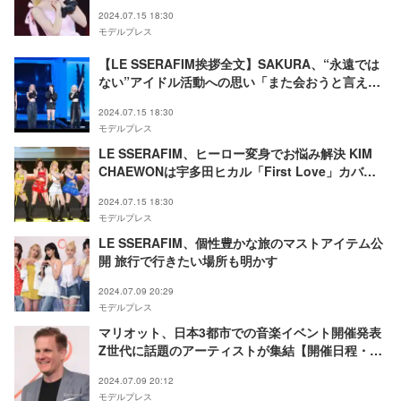
賛「完璧でした」【ファンミ神奈川1日目レポ
2024.07.15 18:30
／‘FEARNADA’ 2024 S／S- JAPAN】
モデルプレス
【LE SSERAFIM挨拶全文】SAKURA、“永遠では
ない”アイドル活動への思い「また会おうと言える
のは本当に奇跡」＜ファンミ神奈川1日目レポ／
2024.07.15 18:30
‘FEARNADA’ 2024 S／S - JAPAN＞
モデルプレス
LE SSERAFIM、ヒーロー変身でお悩み解決 KIM
CHAEWONは宇多田ヒカル「First Love」カバ
ー・個性溢れる“視線集中”パフォーマンス【ファン
2024.07.15 18:30
ミ神奈川1日目レポ／‘FEARNADA’ 2024 S／S-
モデルプレス
JAPAN】
LE SSERAFIM、個性豊かな旅のマストアイテム公
開 旅行で行きたい場所も明かす
2024.07.09 20:29
モデルプレス
マリオット、日本3都市での音楽イベント開催発表
Z世代に話題のアーティストが集結【開催日程・出
演者一覧】
2024.07.09 20:12
モデルプレス