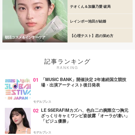
テオくん＆加藤乃愛 破局
レインボー池田が結婚
【心理テスト】恋の深め方
朝活コスメ＆インナーケア
記事ランキング
RANKING
01
「MUSIC BANK」開催決定 2年連続国立競技
場・出演アーティスト後日発表
モデルプレス
02
LE SSERAFIMカズハ、色白二の腕際立つ胸元
ざっくりキャミワンピ姿披露「オーラが凄い」
「ビジュ優勝」
モデルプレス