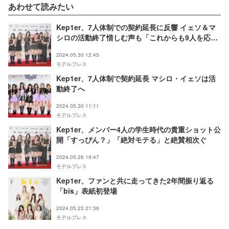
あわせて読みたい
Kep1er、7人体制での契約延長に反響 イェソ＆マ
シロの活動終了惜しむ声も「これからも9人を応援
します」「イェシロ抜けるの悲しい」
2024.05.30 12:45
モデルプレス
Kep1er、7人体制で契約延長 マシロ・イェソは活
動終了へ
2024.05.30 11:11
モデルプレス
Kep1er、メンバー4人の学生時代の貴重ショット公
開「すっぴん？」「絶対モテる」と絶賛相次ぐ
2024.05.26 19:47
モデルプレス
Kep1er、ファンと共に走ってきた2年間振り返る
「bis」表紙初登場
2024.05.23 21:36
モデルプレス