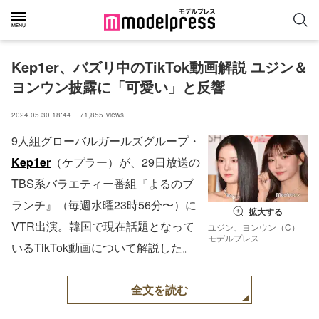
Kep1er、バズリ中のTikTok動画解説 ユジン＆
ヨンウン披露に「可愛い」と反響
2024.05.30 18:44
71,855
views
9人組グローバルガールズグループ・
Kep1er
（ケプラー）が、29日放送の
TBS系バラエティー番組『よるのブ
ランチ』（毎週水曜23時56分〜）に
拡大する
VTR出演。韓国で現在話題となって
ユジン、ヨンウン（C）
モデルプレス
いるTikTok動画について解説した。
全文を読む