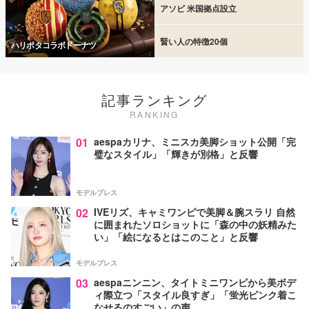
アソビ 米国拠点設立
賢い人の特徴20個
ハリポタコラボドーナツ
記事ランキング
RANKING
01
aespaカリナ、ミニスカ美脚ショット公開「完
璧なスタイル」「輝きが別格」と反響
モデルプレス
02
IVEリズ、キャミワンピで美脚＆腕スラリ 自然
に囲まれたソロショットに「森の中の妖精みた
い」「絵になるとはこのこと」と反響
モデルプレス
03
aespaニンニン、タイトミニワンピから美ボデ
ィ際立つ「スタイル良すぎ」「蛍光ピンク着こ
なせるのすごい」の声