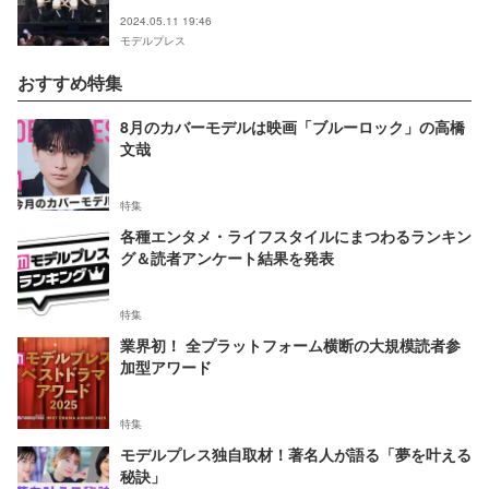
Mカ】
2024.05.11 19:46
モデルプレス
おすすめ特集
8月のカバーモデルは映画「ブルーロック」の高橋
文哉
特集
各種エンタメ・ライフスタイルにまつわるランキン
グ＆読者アンケート結果を発表
特集
業界初！ 全プラットフォーム横断の大規模読者参
加型アワード
特集
モデルプレス独自取材！著名人が語る「夢を叶える
秘訣」