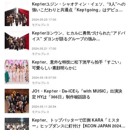
Kep1erユジン・シャオティン・イェソ、“3人”への
強いこだわりと共通点「Kep1going」はデビュー
曲「WA DA DA」から全て繋がっていた【ユニット
2024.05.23 17:00
インタビューVol.3】
モデルプレス
Kep1erヨンウン、ヒカルに勇気づけられた“アドバ
イス” ダヨンが語るグループの強み
【「Kep1going」ユニットインタビューVol.1】
2024.05.21 17:00
モデルプレス
Kep1er、意外な特技に松下洸平ら拍手「すごい」
可愛らしい素顔明らかに
2024.05.18 07:00
モデルプレス
JO1・Kep1er・Da-iCEら「with MUSIC」出演決
定 HYは「366日」制作秘話語る
2024.05.11 20:54
モデルプレス
Kep1er、トップバッターで圧倒 KARA「ミスタ
ー」ヒップダンスに釘付け【KCON JAPAN 2024／