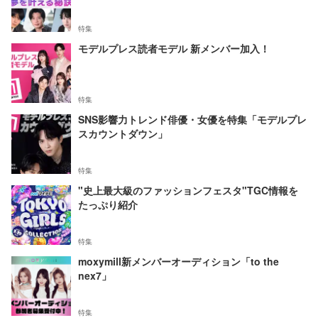
特集
モデルプレス読者モデル 新メンバー加入！
特集
SNS影響力トレンド俳優・女優を特集「モデルプレ
スカウントダウン」
特集
"史上最大級のファッションフェスタ"TGC情報を
たっぷり紹介
特集
moxymill新メンバーオーディション「to the
nex7」
特集