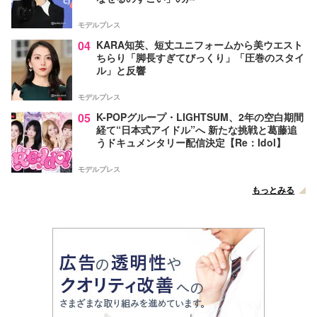
モデルプレス
04
KARA知英、短丈ユニフォームから美ウエスト
ちらり「脚長すぎてびっくり」「圧巻のスタイ
ル」と反響
モデルプレス
05
K-POPグループ・LIGHTSUM、2年の空白期間
経て“日本式アイドル”へ 新たな挑戦と葛藤追
うドキュメンタリー配信決定【Re：Idol】
モデルプレス
もっとみる