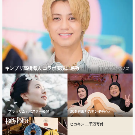
キンプリ高橋海人 コラボ実現に感激
「ブラッサム」ポスター公開
深澤 有田とのテンポ手応え
ヒカキン 二千万寄付