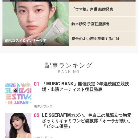
「ウマ娘」声優 結婚発表
鈴木砂羽 子宮筋腫摘出
都合のよい恋を卒業するには
朝活コスメ＆インナーケア
記事ランキング
RANKING
01
「MUSIC BANK」開催決定 2年連続国立競技
場・出演アーティスト後日発表
モデルプレス
02
LE SSERAFIMカズハ、色白二の腕際立つ胸元
ざっくりキャミワンピ姿披露「オーラが凄い」
「ビジュ優勝」
モデルプレス