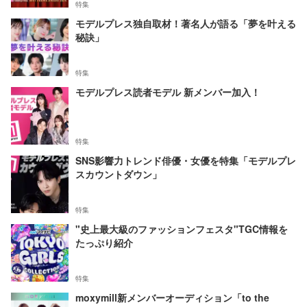
特集
モデルプレス独自取材！著名人が語る「夢を叶える
秘訣」
特集
モデルプレス読者モデル 新メンバー加入！
特集
SNS影響力トレンド俳優・女優を特集「モデルプレ
スカウントダウン」
特集
"史上最大級のファッションフェスタ"TGC情報を
たっぷり紹介
特集
moxymill新メンバーオーディション「to the