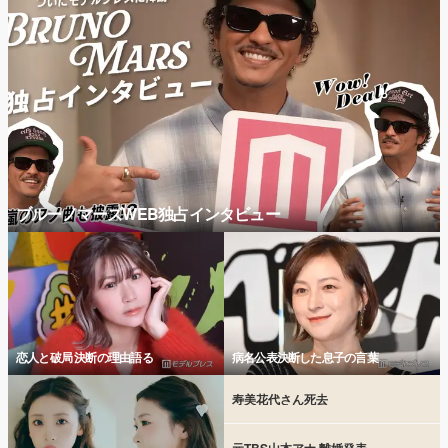
ブルーノマーズWEB独占インタビュー
恋人と破局 決断の理由語る
病名公表決断した息子の言葉
寿美花代さん死去
元TBS山本アナ 離婚発表