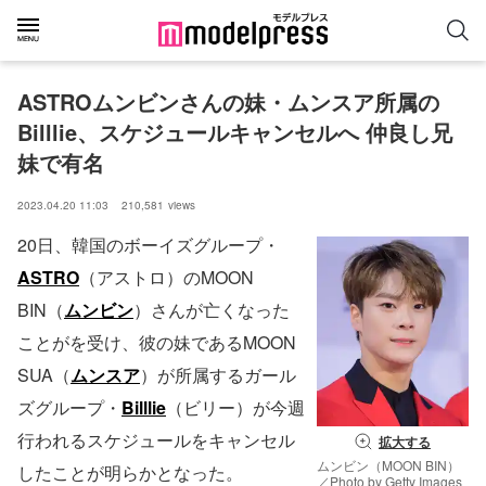
ASTROムンビンさんの妹・ムンスア所属の
Billlie、スケジュールキャンセルへ 仲良し兄
妹で有名
2023.04.20 11:03
210,581
views
20日、韓国のボーイズグループ・
ASTRO
（アストロ）のMOON
BIN（
ムンビン
）さんが亡くなった
ことがを受け、彼の妹であるMOON
SUA（
ムンスア
）が所属するガール
ズグループ・
Billlie
（ビリー）が今週
行われるスケジュールをキャンセル
拡大する
ムンビン（MOON BIN）
したことが明らかとなった。
／Photo by Getty Images