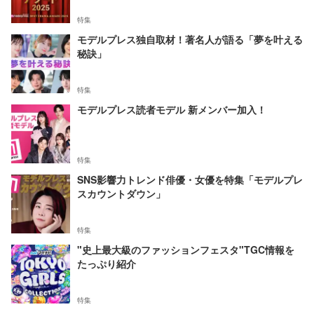
特集
モデルプレス独自取材！著名人が語る「夢を叶える
秘訣」
特集
モデルプレス読者モデル 新メンバー加入！
特集
SNS影響力トレンド俳優・女優を特集「モデルプレ
スカウントダウン」
特集
"史上最大級のファッションフェスタ"TGC情報を
たっぷり紹介
特集