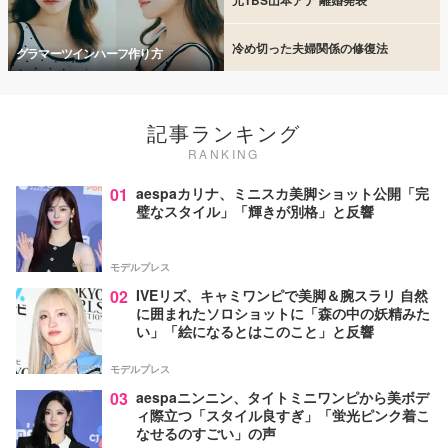
冷め切った夫婦関係の修復法
グラマーツインハーフ作り方
記事ランキング
RANKING
01
aespaカリナ、ミニスカ美脚ショット公開「完
璧なスタイル」「輝きが別格」と反響
モデルプレス
02
IVEリズ、キャミワンピで美脚＆腕スラリ 自然
に囲まれたソロショットに「森の中の妖精みた
い」「絵になるとはこのこと」と反響
モデルプレス
03
aespaニンニン、タイトミニワンピから美ボデ
ィ際立つ「スタイル良すぎ」「蛍光ピンク着こ
なせるのすごい」の声