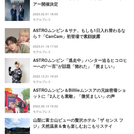
アー開催決定
2023.02.01 18:00
モデルプレス
ASTROムンビン＆サナ、もしも1日入れ替わるな
ら？「CanCam」初登場で素顔披露
2023.01.19 17:00
モデルプレス
ASTROムンビン「逃走中」ハンター迫るヒコロヒ
ーへの“一言”が話題「惚れた」「羨ましい」
2022.12.31 19:20
モデルプレス
ASTROムンビン＆Billlieムンスアの兄妹密着ショ
ットに「2人とも素敵」「微笑ましい」の声
2022.06.13 19:32
モデルプレス
山梨に富士山ビューの贅沢ホテル「ザ センス フ
ジ」天然温泉＆食も楽しむおこもりステイ