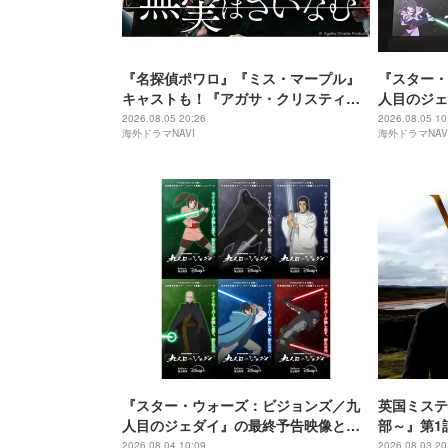
『名探偵ポワロ』『ミス・マープル』
『スター・
キャストも！『アガサ・クリスティー
人目のジェ
無実はさいなむ』8月10日（月）放送ス
催！神山総
2026.08.05 20:26
2026.08.05 10
海外ドラマNAVI
海外ドラマNAV
タート
る
『スター・ウォーズ：ビジョンズ／九
英国ミステ
人目のジェダイ』の最終予告映像とキ
部～』第1
ャラクタービジュアルが公開！
料公開
2026.08.04 10:09
2026.08.03 20