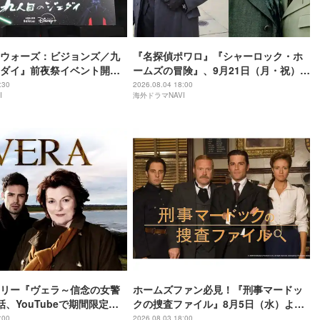
ウォーズ：ビジョンズ／九
『名探偵ポワロ』『シャーロック・ホ
ダイ』前夜祭イベント開
ームズの冒険』、9月21日（月・祝）よ
監督や川村壱馬らが愛を語
り一挙放送
:30
2026.08.04 18:00
I
海外ドラマNAVI
リー『ヴェラ～信念の女警
ホームズファン必見！『刑事マードッ
話、YouTubeで期間限定無
クの捜査ファイル』8月5日（水）より
放送
:00
2026.08.03 18:00