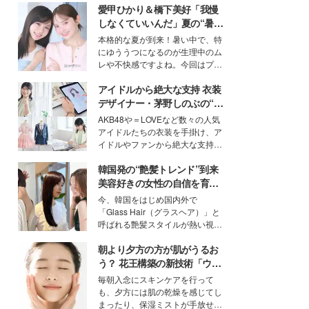
愛甲ひかり＆橋下美好「我慢
しなくていいんだ」夏の“暑さ
対策”の新しい選択肢とは？
本格的な夏が到来！暑い中で、特
にゆううつになるのが生理中のム
レや不快感ですよね。今回はプラ
イベートでも仲良しで旅行好きな
アイドルから絶大な支持 衣装
モデル・愛甲ひかりさんと橋下美
好さんを迎えて本音で女子会トー
デザイナー・茅野しのぶの“可
ク。猛暑のお出かけを快適に過ご
愛い”を作る美学＜「シチズン
AKB48や＝LOVEなど数々の人気
すヒントや、2人が感動した夏の
クロスシー」インタビュー＞
アイドルたちの衣装を手掛け、ア
生理の新常識にも迫りました。
イドルやファンから絶大な支持を
得る、株式会社オサレカンパニー
韓国発の“艶髪トレンド”到来
取締役兼クリエイティブディレク
ター・茅野しのぶ。一人ひとりの
美容好きの女性の自信を育む
個性に寄り添い、魅力を引き出す
「ヘアケア事情」って？
今、韓国をはじめ国内外で
衣装作りは、多くの女性たちに勇
「Glass Hair（グラスヘア）」と
気と自信を与え続けている。
呼ばれる艶髪スタイルが熱い視線
を集めています。メイクやファッ
朝より夕方の方が肌がうるお
ションの完成度を高めるベースと
して、“髪そのものの美しさ”に改
う？ 花王構築の新技術「ウォ
めて注目する人が増えている様
ーターキャプチャリングスキ
毎朝入念にスキンケアを行って
子。今回は、そんな憧れの艶やか
ン（捕水肌）」がスキンケア
も、夕方には肌の乾燥を感じてし
な髪を日常で叶える、美容好きの
の常識を変える予感
まったり、保湿ミストが手放せな