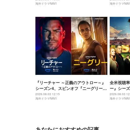
海外ドラマNAVI
海外ドラマNAV
『リーチャー ～正義のアウトロー～』
全米視聴率
シーズン4、スピンオフ『ニーグリー』
ー』シーズン
の配信日決定！日本版予告編＆あらす
レビ初放送
2026.08.03 12:15
2026.08.03 12
海外ドラマNAVI
海外ドラマNAV
じも到着
あなたにおすすめの記事