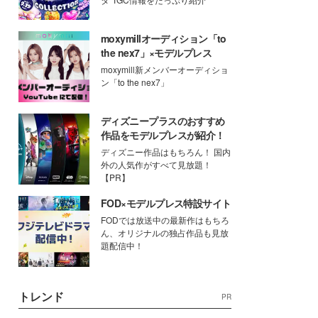
moxymillオーディション「to
the nex7」×モデルプレス
moxymill新メンバーオーディショ
ン「to the nex7」
ディズニープラスのおすすめ
作品をモデルプレスが紹介！
ディズニー作品はもちろん！ 国内
外の人気作がすべて見放題！
【PR】
FOD×モデルプレス特設サイト
FODでは放送中の最新作はもちろ
ん、オリジナルの独占作品も見放
題配信中！
トレンド
PR