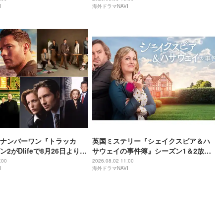
I
海外ドラマNAVI
ナンバーワン『トラッカ
英国ミステリー『シェイクスピア＆ハ
2がDlifeで8月26日よりテ
サウェイの事件簿』シーズン1＆2放送
！
スタート
:00
2026.08.02 11:00
I
海外ドラマNAVI