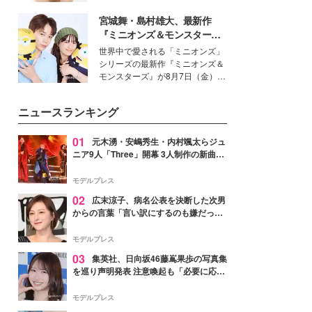
女性たちのヘアケア事情を紹介し
いという読者も多いのでは？そん
ます。
宮城舞・島村雄大、最新作
な美容の常識を大きく変える可能
性を秘めた、革新的な「Water
『ミニオンズ＆モンスター
Capturing Skin（ウォーターキャ
ズ』の魅力熱弁 ハチャメチャ
世界中で愛される「ミニオンズ」
プチャリングスキン：捕水肌）」
だけじゃない“友情と絆”に感
シリーズの最新作『ミニオンズ＆
技術を、花王が構築した。
動
モンスターズ』が8月7日（金）に
公開。モデルプレスでは、“大のミ
ニオン好き”という共通点を持つモ
ニュースランキング
デルの宮城舞と島村雄大の特別対
談をお届け！それぞれの視点か
ら、今作ならではの魅力や予想外
01
元木湧・安嶋秀生・内村颯太らジュ
の感動をもたらす奥深いストーリ
ニア9人「Three」開幕 3人制作の新曲＆
ーについて熱く語り合ってもらっ
手描きセットに込めた想い「もっと前に
た。
進んで夢を掴みたい」【ゲネプロレポ】
モデルプレス
02
広末涼子、病名公表を決断した次男
からの言葉「言い訳にするのも嫌だっ
た」「言うべきか迷った」
モデルプレス
03
集英社、日向坂46藤嶌果歩の写真集
を巡り声明発表 注意喚起も「必要に応じ
て法的措置を含む対応を検討」
モデルプレス