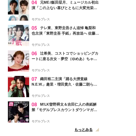
04
元ME:I飯田栞月、ミュージカル初出
演「この上ない喜びとともに大変光栄」
4年ぶり上演「ファントム」城田優らキ
ャスト発表
モデルプレス
05
テレ東、東野圭吾さん追悼 亀梨和
也主演「東野圭吾 手紙」再放送へ 佐藤隆
太・本田翼・中村倫也ら出演
モデルプレス
06
辻希美、コストコでショッピングカ
ートに座る次女・夢空（ゆめあ）ちゃん
の姿公開「乗りこなしてる感じが可愛す
ぎ」「成長を感じる」の声
モデルプレス
07
織田裕二主演「踊る大捜査線
N.E.W.」趣里・増田貴久・佐藤二朗ら新
メンバー紹介映像解禁 各キャラクター象
徴する“謎のキーワード”も
モデルプレス
08
M!LK曽野舜太＆吉田仁人の表紙解
禁「モデルプレスカウントダウンマガジ
ン」巻頭に登場
モデルプレス
もっとみる