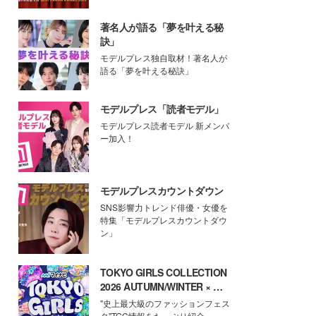
著名人が語る「夢を叶える秘
訣」
モデルプレス独自取材！著名人が
語る「夢を叶える秘訣」
モデルプレス「読者モデル」
モデルプレス読者モデル 新メンバ
ー加入！
モデルプレスカウントダウン
SNS影響力トレンド俳優・女優を
特集「モデルプレスカウントダウ
ン」
TOKYO GIRLS COLLECTION
2026 AUTUMN/WINTER × モ
デルプレス
"史上最大級のファッションフェス
タ"TGC情報をたっぷり紹介