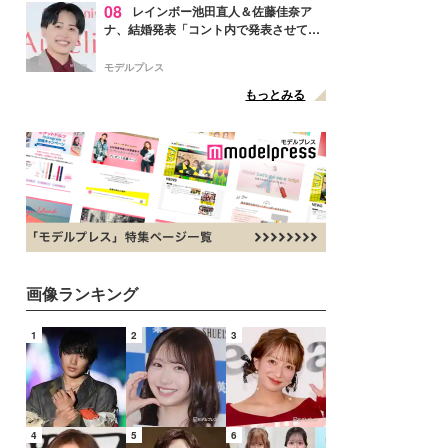
08
レインボー池田直人＆佐藤佳奈ア
ナ、結婚発表「コント内で発表させてい
ただきました」読売テレビ退社は生活拠
点変更のため
モデルプレス
もっとみる
画像ランキング
1
2
3
4
5
6