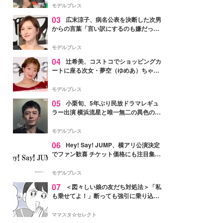
「かっこいい」と反響
モデルプレス
03
広末涼子、病名公表を決断した次男
からの言葉「言い訳にするのも嫌だっ
た」「言うべきか迷った」
モデルプレス
04
辻希美、コストコでショッピングカ
ートに座る次女・夢空（ゆめあ）ちゃん
の姿公開「乗りこなしてる感じが可愛す
ぎ」「成長を感じる」の声
モデルプレス
05
小栗旬、5年ぶり民放ドラマレギュ
ラー出演 横浜流星と唯一無二の異色のバ
ディで初共演【LOST10】
モデルプレス
06
Hey! Say! JUMP、横アリ公演決定
でファン歓喜 チケット価格にも注目集ま
る「激アツ」「平成に戻ったみたい」
モデルプレス
07
＜図々しい娘の友だち対処法＞「私
も乗せてよ！」断っても強引に乗り込ん
でくる友だち【第1話まんが】
ママスタ☆セレクト