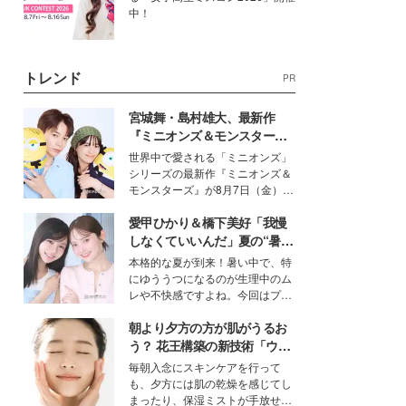
中！
トレンド
PR
宮城舞・島村雄大、最新作
『ミニオンズ＆モンスター
ズ』の魅力熱弁 ハチャメチャ
世界中で愛される「ミニオンズ」
だけじゃない“友情と絆”に感
シリーズの最新作『ミニオンズ＆
動
モンスターズ』が8月7日（金）に
公開。モデルプレスでは、“大のミ
愛甲ひかり＆橋下美好「我慢
ニオン好き”という共通点を持つモ
デルの宮城舞と島村雄大の特別対
しなくていいんだ」夏の“暑さ
談をお届け！それぞれの視点か
対策”の新しい選択肢とは？
本格的な夏が到来！暑い中で、特
ら、今作ならではの魅力や予想外
にゆううつになるのが生理中のム
の感動をもたらす奥深いストーリ
レや不快感ですよね。今回はプラ
ーについて熱く語り合ってもらっ
イベートでも仲良しで旅行好きな
た。
朝より夕方の方が肌がうるお
モデル・愛甲ひかりさんと橋下美
好さんを迎えて本音で女子会トー
う？ 花王構築の新技術「ウォ
ク。猛暑のお出かけを快適に過ご
ーターキャプチャリングスキ
毎朝入念にスキンケアを行って
すヒントや、2人が感動した夏の
ン（捕水肌）」がスキンケア
も、夕方には肌の乾燥を感じてし
生理の新常識にも迫りました。
の常識を変える予感
まったり、保湿ミストが手放せな