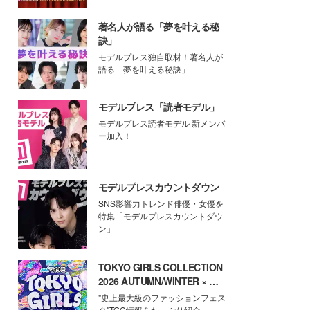
著名人が語る「夢を叶える秘
訣」
モデルプレス独自取材！著名人が
語る「夢を叶える秘訣」
モデルプレス「読者モデル」
モデルプレス読者モデル 新メンバ
ー加入！
モデルプレスカウントダウン
SNS影響力トレンド俳優・女優を
特集「モデルプレスカウントダウ
ン」
TOKYO GIRLS COLLECTION
2026 AUTUMN/WINTER × モ
デルプレス
"史上最大級のファッションフェス
タ"TGC情報をたっぷり紹介