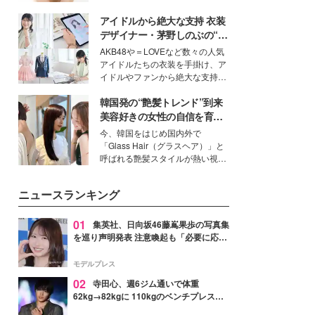
いという読者も多いのでは？そん
アイドルから絶大な支持 衣装
な美容の常識を大きく変える可能
性を秘めた、革新的な「Water
デザイナー・茅野しのぶの“可
Capturing Skin（ウォーターキャ
愛い”を作る美学＜「シチズン
AKB48や＝LOVEなど数々の人気
プチャリングスキン：捕水肌）」
クロスシー」インタビュー＞
アイドルたちの衣装を手掛け、ア
技術を、花王が構築した。
イドルやファンから絶大な支持を
得る、株式会社オサレカンパニー
韓国発の“艶髪トレンド”到来
取締役兼クリエイティブディレク
ター・茅野しのぶ。一人ひとりの
美容好きの女性の自信を育む
個性に寄り添い、魅力を引き出す
「ヘアケア事情」って？
今、韓国をはじめ国内外で
衣装作りは、多くの女性たちに勇
「Glass Hair（グラスヘア）」と
気と自信を与え続けている。
呼ばれる艶髪スタイルが熱い視線
を集めています。メイクやファッ
ションの完成度を高めるベースと
ニュースランキング
して、“髪そのものの美しさ”に改
めて注目する人が増えている様
子。今回は、そんな憧れの艶やか
01
集英社、日向坂46藤嶌果歩の写真集
な髪を日常で叶える、美容好きの
を巡り声明発表 注意喚起も「必要に応じ
女性たちのヘアケア事情を紹介し
て法的措置を含む対応を検討」
ます。
モデルプレス
02
寺田心、週6ジム通いで体重
62kg→82kgに 110kgのベンチプレス持
ち上げる姿披露「胸板の厚みすごい」