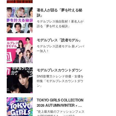
著名人が語る「夢を叶える秘
訣」
モデルプレス独自取材！著名人が
語る「夢を叶える秘訣」
モデルプレス「読者モデル」
モデルプレス読者モデル 新メンバ
ー加入！
モデルプレスカウントダウン
SNS影響力トレンド俳優・女優を
特集「モデルプレスカウントダウ
ン」
TOKYO GIRLS COLLECTION
2026 AUTUMN/WINTER × モ
デルプレス
"史上最大級のファッションフェス
タ"TGC情報をたっぷり紹介