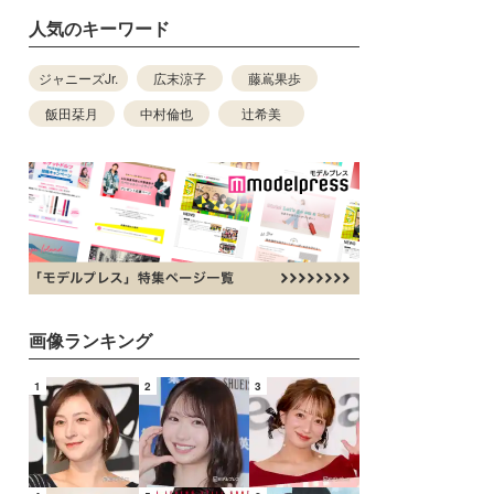
人気のキーワード
ジャニーズJr.
広末涼子
藤嶌果歩
飯田栞月
中村倫也
辻希美
画像ランキング
1
2
3