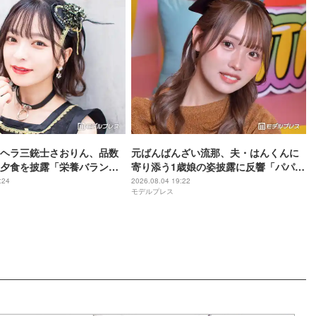
ヘラ三銃士さおりん、品数
元ばんばんざい流那、夫・はんくんに
夕食を披露「栄養バランス
寄り添う1歳娘の姿披露に反響「パパ好
「丁寧な食卓憧れる」
きなんだね」「可愛くてキュンキュン
:24
2026.08.04 19:22
モデルプレス
しちゃう」