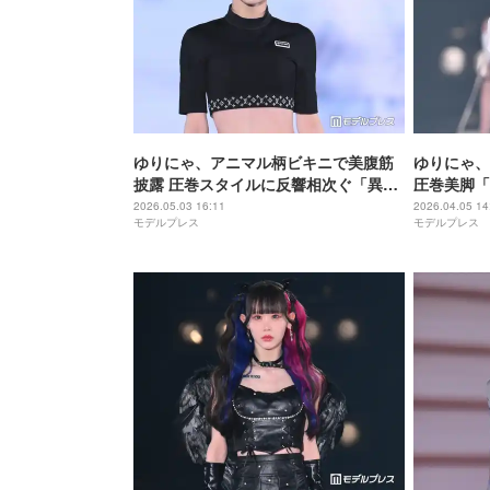
ゆりにゃ、アニマル柄ビキニで美腹筋
ゆりにゃ、
披露 圧巻スタイルに反響相次ぐ「異次
圧巻美脚「
元のスタイル」「努力の賜物」
ラすごい」
2026.05.03 16:11
2026.04.05 14
モデルプレス
モデルプレス