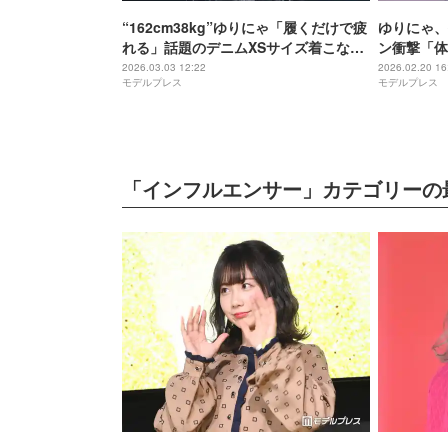
“162cm38kg”ゆりにゃ「履くだけで疲
ゆりにゃ、
れる」話題のデニムXSサイズ着こなす
ン衝撃「体
動画公開「正直で好感度上がった」
ぎ」
2026.03.03 12:22
2026.02.20 16
モデルプレス
モデルプレス
「メッセージが胸に響く」の声
「インフルエンサー」カテゴリーの