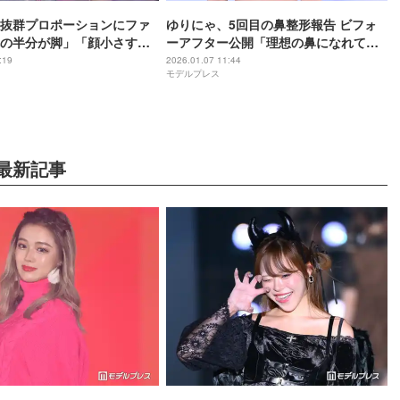
抜群プロポーションにファ
ゆりにゃ、5回目の鼻整形報告 ビフォ
の半分が脚」「顔小さす
ーアフター公開「理想の鼻になれて大
満足」
:19
2026.01.07 11:44
モデルプレス
最新記事