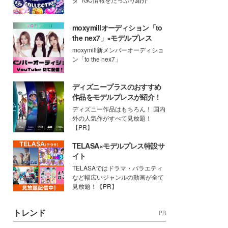
moxymillオーディション「to
the nex7」×モデルプレス
moxymill新メンバーオーディショ
ン「to the nex7」
ディズニープラスのおすすめ
作品をモデルプレスが紹介！
ディズニー作品はもちろん！ 国内
外の人気作がすべて見放題！
【PR】
TELASA×モデルプレス特設サ
イト
TELASAではドラマ・バラエティ
など幅広いジャンルの動画が全て
見放題！【PR】
トレンド
PR