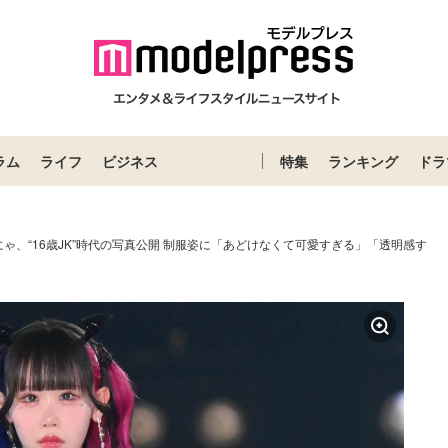
ラム
ライフ
ビジネス
特集
ランキング
ドラ
にゃ、“16歳JK”時代の写真公開 制服姿に「あどけなくて可愛すぎる」「透明感す