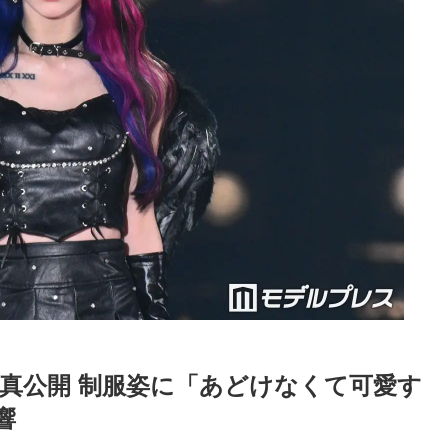
の写真公開 制服姿に「あどけなくて可愛す
響
Loaded
:
87.03%