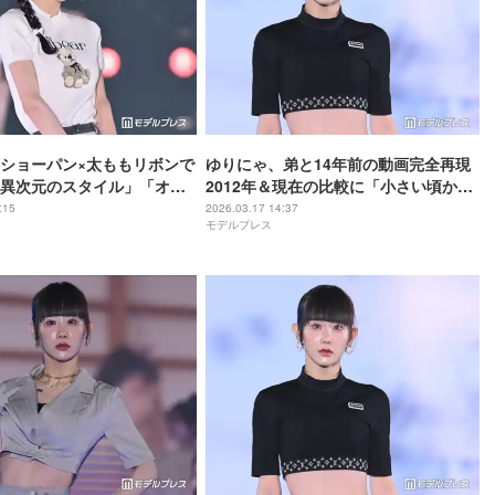
ショーパン×太ももリボンで
ゆりにゃ、弟と14年前の動画完全再現
異次元のスタイル」「オー
2012年＆現在の比較に「小さい頃から
と反響【関コレ2026S/S】
スタイル抜群」「弟くん大きくなって
:15
2026.03.17 14:37
モデルプレス
る」と反響