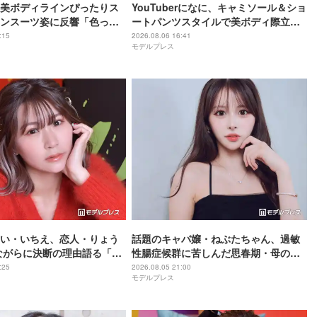
美ボディラインぴったりス
YouTuberになに、キャミソール＆ショ
ンスーツ姿に反響「色っぽ
ートパンツスタイルで美ボディ際立つ
スタイル女神」の声
「脚綺麗で羨ましい」「肩ライン美し
:15
2026.08.06 16:41
モデルプレス
すぎ」
い・いちえ、恋人・りょう
話題のキャバ嬢・ねぶたちゃん、過敏
ながらに決断の理由語る「フ
性腸症候群に苦しんだ思春期・母の蒸
か家族に申し訳ない」2025
発…“どん底からの脱出劇”「生きるの
:25
2026.08.05 21:00
モデルプレス
縁していた
って大変」人生変えた言葉とは【イン
タビュー連載Vol.1】