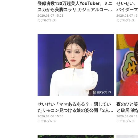
登録者数130万超美人YouTuber、ミニ
せいせい、
スカから美脚スラリ カジュアルコーデ
パイダーマ
披露に反響「何頭身？」「スタイル良
すぎる」「
2026.08.07 15:23
2026.08.07 13
モデルプレス
モデルプレス
すぎて見惚れる」
せいせい「ママあるある？」隠してい
夜のひと笑
たリモコン見つける娘の姿公開「2人と
と破局 涙
も可愛い」「ほっこり」の声
ァンの人と
2026.08.06 15:06
2026.08.06 11
モデルプレス
モデルプレス
年6月に復