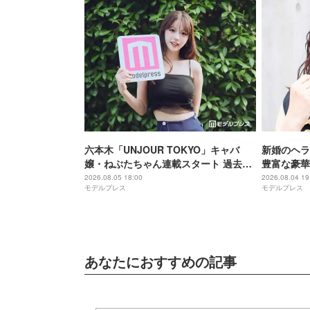
六本木「UNJOUR TOKYO」キャバ
新婚のヘラ
嬢・ねぶたちゃん連載スタート 過去の
豊富な豪華
葛藤・美の秘訣・素顔に迫る
ばっちり」
2026.08.05 18:00
2026.08.04 19
モデルプレス
モデルプレス
あなたにおすすめの記事