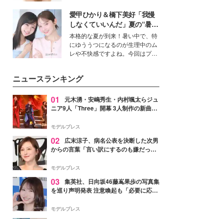
いという読者も多いのでは？そん
愛甲ひかり＆橋下美好「我慢
な美容の常識を大きく変える可能
性を秘めた、革新的な「Water
しなくていいんだ」夏の“暑さ
Capturing Skin（ウォーターキャ
対策”の新しい選択肢とは？
本格的な夏が到来！暑い中で、特
プチャリングスキン：捕水肌）」
にゆううつになるのが生理中のム
技術を、花王が構築した。
レや不快感ですよね。今回はプラ
イベートでも仲良しで旅行好きな
モデル・愛甲ひかりさんと橋下美
ニュースランキング
好さんを迎えて本音で女子会トー
ク。猛暑のお出かけを快適に過ご
すヒントや、2人が感動した夏の
01
元木湧・安嶋秀生・内村颯太らジュ
生理の新常識にも迫りました。
ニア9人「Three」開幕 3人制作の新曲＆
手描きセットに込めた想い「もっと前に
進んで夢を掴みたい」【ゲネプロレポ】
モデルプレス
02
広末涼子、病名公表を決断した次男
からの言葉「言い訳にするのも嫌だっ
た」「言うべきか迷った」
モデルプレス
03
集英社、日向坂46藤嶌果歩の写真集
を巡り声明発表 注意喚起も「必要に応じ
て法的措置を含む対応を検討」
モデルプレス