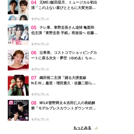
04
元ME:I飯田栞月、ミュージカル初出
演「この上ない喜びとともに大変光栄」
4年ぶり上演「ファントム」城田優らキ
ャスト発表
モデルプレス
05
テレ東、東野圭吾さん追悼 亀梨和
也主演「東野圭吾 手紙」再放送へ 佐藤隆
太・本田翼・中村倫也ら出演
モデルプレス
06
辻希美、コストコでショッピングカ
ートに座る次女・夢空（ゆめあ）ちゃん
の姿公開「乗りこなしてる感じが可愛す
ぎ」「成長を感じる」の声
モデルプレス
07
織田裕二主演「踊る大捜査線
N.E.W.」趣里・増田貴久・佐藤二朗ら新
メンバー紹介映像解禁 各キャラクター象
徴する“謎のキーワード”も
モデルプレス
08
M!LK曽野舜太＆吉田仁人の表紙解
禁「モデルプレスカウントダウンマガジ
ン」巻頭に登場
モデルプレス
もっとみる