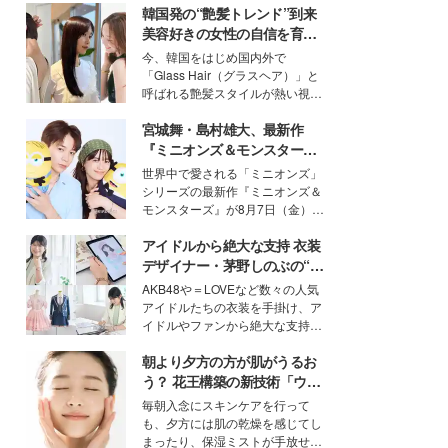
韓国発の“艶髪トレンド”到来
美容好きの女性の自信を育む
「ヘアケア事情」って？
今、韓国をはじめ国内外で
「Glass Hair（グラスヘア）」と
呼ばれる艶髪スタイルが熱い視線
を集めています。メイクやファッ
宮城舞・島村雄大、最新作
ションの完成度を高めるベースと
して、“髪そのものの美しさ”に改
『ミニオンズ＆モンスター
めて注目する人が増えている様
ズ』の魅力熱弁 ハチャメチャ
世界中で愛される「ミニオンズ」
子。今回は、そんな憧れの艶やか
だけじゃない“友情と絆”に感
シリーズの最新作『ミニオンズ＆
な髪を日常で叶える、美容好きの
動
モンスターズ』が8月7日（金）に
女性たちのヘアケア事情を紹介し
公開。モデルプレスでは、“大のミ
ます。
アイドルから絶大な支持 衣装
ニオン好き”という共通点を持つモ
デルの宮城舞と島村雄大の特別対
デザイナー・茅野しのぶの“可
談をお届け！それぞれの視点か
愛い”を作る美学＜「シチズン
AKB48や＝LOVEなど数々の人気
ら、今作ならではの魅力や予想外
クロスシー」インタビュー＞
アイドルたちの衣装を手掛け、ア
の感動をもたらす奥深いストーリ
イドルやファンから絶大な支持を
ーについて熱く語り合ってもらっ
得る、株式会社オサレカンパニー
た。
朝より夕方の方が肌がうるお
取締役兼クリエイティブディレク
ター・茅野しのぶ。一人ひとりの
う？ 花王構築の新技術「ウォ
個性に寄り添い、魅力を引き出す
ーターキャプチャリングスキ
毎朝入念にスキンケアを行って
衣装作りは、多くの女性たちに勇
ン（捕水肌）」がスキンケア
も、夕方には肌の乾燥を感じてし
気と自信を与え続けている。
の常識を変える予感
まったり、保湿ミストが手放せな