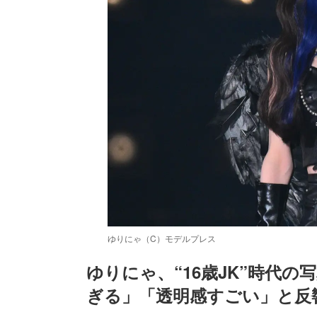
ゆりにゃ（C）モデルプレス
ゆりにゃ、“16歳JK”時代
ぎる」「透明感すごい」と反
/
Unmute