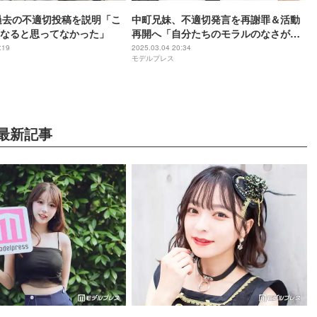
過去の不適切投稿を説明「こ
中町兄妹、不適切発言を再謝罪＆活動
なると思ってなかった」
再開へ「自分たちのモラルのなさが原
因です」
:19
2025.03.04 20:34
モデルプレス
最新記事