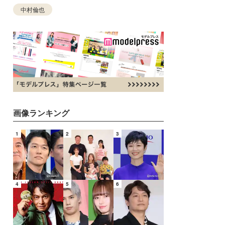
中村倫也
画像ランキング
1
2
3
4
5
6