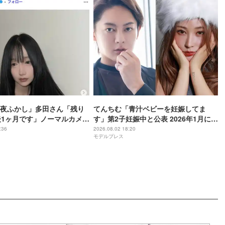
夜ふかし」多田さん「残り
てんちむ「青汁ベビーを妊娠してま
後1ヶ月です」ノーマルカメラ
す」第2子妊娠中と公表 2026年1月に三
の経過報告「強さに感動」
崎優太と“電撃婚”
:36
2026.08.02 18:20
モデルプレス
なりますように」と反響