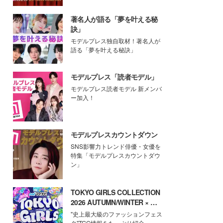
著名人が語る「夢を叶える秘
訣」
モデルプレス独自取材！著名人が
語る「夢を叶える秘訣」
モデルプレス「読者モデル」
モデルプレス読者モデル 新メンバ
ー加入！
モデルプレスカウントダウン
SNS影響力トレンド俳優・女優を
特集「モデルプレスカウントダウ
ン」
TOKYO GIRLS COLLECTION
2026 AUTUMN/WINTER × モ
デルプレス
"史上最大級のファッションフェス
タ"TGC情報をたっぷり紹介