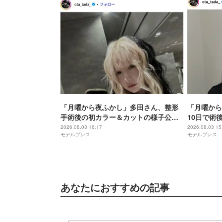
「月曜から夜ふかし」多田さん、整形
「月曜から
手術後の初カラー＆カットの様子公開
10日で術
「清楚な感じで可愛い」「どんどん回
で整形DT
2026.08.03 16:17
2026.08.03 15
モデルプレス
モデルプレス
復してきてる」
「早く良く
あなたにおすすめの記事