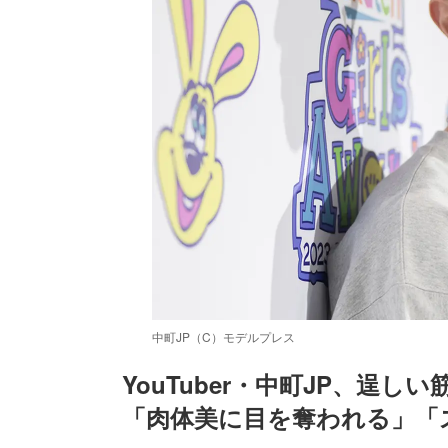
中町JP（C）モデルプレス
YouTuber・中町JP、逞
「肉体美に目を奪われる」「
/
Unmute