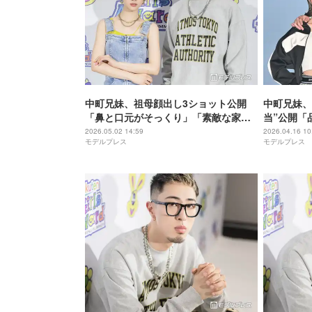
中町兄妹、祖母顔出し3ショット公開
中町兄妹、
「鼻と口元がそっくり」「素敵な家族
当”公開「
写真」と反響
う」
2026.05.02 14:59
2026.04.16 10
モデルプレス
モデルプレス