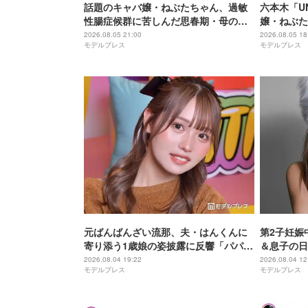
話題のキャバ嬢・ねぶたちゃん、過敏
六本木「UN
性腸症候群に苦しんだ思春期・母の蒸
嬢・ねぶた
発…“どん底からの脱出劇”「生きるの
葛藤・美の
2026.08.05 21:00
2026.08.05 18
モデルプレス
モデルプレス
って大変」人生変えた言葉とは【イン
タビュー連載Vol.1】
元ばんばんざい流那、夫・はんくんに
第2子妊娠
寄り添う1歳娘の姿披露に反響「パパ好
＆息子の日
きなんだね」「可愛くてキュンキュン
たいに立っ
2026.08.04 19:22
2026.08.04 12
モデルプレス
モデルプレス
しちゃう」
麗」の声