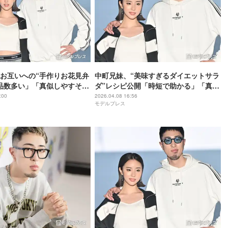
お互いへの“手作りお花見弁
中町兄妹、“美味すぎるダイエットサラ
品数多い」「真似しやすそ
ダ”レシピ公開「時短で助かる」「真似
しやすい」の声
:00
2026.04.08 16:56
モデルプレス