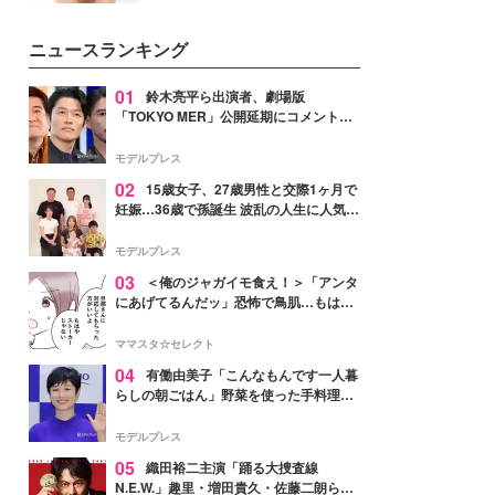
いという読者も多いのでは？そん
な美容の常識を大きく変える可能
ニュースランキング
性を秘めた、革新的な「Water
Capturing Skin（ウォーターキャ
プチャリングスキン：捕水肌）」
01
鈴木亮平ら出演者、劇場版
技術を、花王が構築した。
「TOKYO MER」公開延期にコメント
「現実のヒーローたちにチームMERから
最大の敬意とエールを」
モデルプレス
02
15歳女子、27歳男性と交際1ヶ月で
妊娠…36歳で孫誕生 波乱の人生に人気タ
レント思わずツッコミ「だいぶ危ねえ
よ！」
モデルプレス
03
＜俺のジャガイモ食え！＞「アンタ
にあげてるんだッ」恐怖で鳥肌…もはや
ストーカー？【第3話まんが】
ママスタ☆セレクト
04
有働由美子「こんなもんです一人暮
らしの朝ごはん」野菜を使った手料理公
開「作ってみたい」「ヘルシーで美味し
そう」と反響
モデルプレス
05
織田裕二主演「踊る大捜査線
N.E.W.」趣里・増田貴久・佐藤二朗ら新