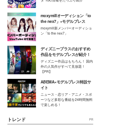
moxymillオーディション「to
the nex7」×モデルプレス
moxymill新メンバーオーディショ
ン「to the nex7」
ディズニープラスのおすすめ
作品をモデルプレスが紹介！
ディズニー作品はもちろん！ 国内
外の人気作がすべて見放題！
【PR】
ABEMA×モデルプレス特設サ
イト
ニュース・恋リア・アニメ・スポ
ーツなど多彩な番組を24時間無料
で楽しめる！
トレンド
PR