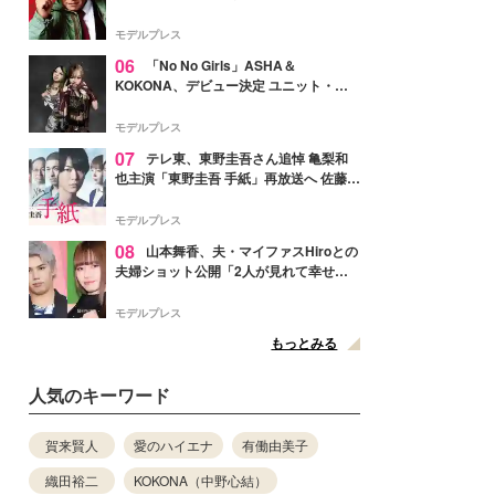
メンバー紹介映像解禁 各キャラクター象
徴する“謎のキーワード”も
モデルプレス
06
「No No Girls」ASHA＆
KOKONA、デビュー決定 ユニット・
TAKARAとしてセルフプロデュース楽曲
リリースへ
モデルプレス
07
テレ東、東野圭吾さん追悼 亀梨和
也主演「東野圭吾 手紙」再放送へ 佐藤隆
太・本田翼・中村倫也ら出演
モデルプレス
08
山本舞香、夫・マイファスHiroとの
夫婦ショット公開「2人が見れて幸せ」
「仲の良さが伝わってくる」と反響
モデルプレス
もっとみる
人気のキーワード
賀来賢人
愛のハイエナ
有働由美子
織田裕二
KOKONA（中野心結）