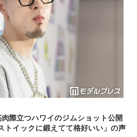
しい筋肉際立つハワイのジムショット公開
ストイックに鍛えてて格好いい」の声
Loaded
:
87.03%