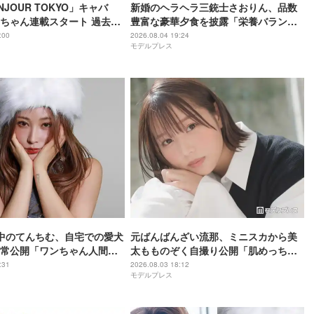
JOUR TOKYO」キャバ
新婚のヘラヘラ三銃士さおりん、品数
ちゃん連載スタート 過去の
豊富な豪華夕食を披露「栄養バランス
秘訣・素顔に迫る
ばっちり」「丁寧な食卓憧れる」
:00
2026.08.04 19:24
モデルプレス
中のてんちむ、自宅での愛犬
元ばんばんざい流那、ミニスカから美
常公開「ワンちゃん人間み
太もものぞく自撮り公開「肌めっちゃ
ててすごい」「お部屋綺
綺麗」「美脚すぎる」と反響
:31
2026.08.03 18:12
モデルプレス