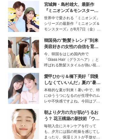
宮城舞・島村雄大、最新作
『ミニオンズ＆モンスター
ズ』の魅力熱弁 ハチャメチャ
世界中で愛される「ミニオンズ」
だけじゃない“友情と絆”に感
シリーズの最新作『ミニオンズ＆
動
モンスターズ』が8月7日（金）に
公開。モデルプレスでは、“大のミ
韓国発の“艶髪トレンド”到来
ニオン好き”という共通点を持つモ
デルの宮城舞と島村雄大の特別対
美容好きの女性の自信を育む
談をお届け！それぞれの視点か
「ヘアケア事情」って？
今、韓国をはじめ国内外で
ら、今作ならではの魅力や予想外
「Glass Hair（グラスヘア）」と
の感動をもたらす奥深いストーリ
呼ばれる艶髪スタイルが熱い視線
ーについて熱く語り合ってもらっ
を集めています。メイクやファッ
た。
愛甲ひかり＆橋下美好「我慢
ションの完成度を高めるベースと
して、“髪そのものの美しさ”に改
しなくていいんだ」夏の“暑さ
めて注目する人が増えている様
対策”の新しい選択肢とは？
本格的な夏が到来！暑い中で、特
子。今回は、そんな憧れの艶やか
にゆううつになるのが生理中のム
な髪を日常で叶える、美容好きの
レや不快感ですよね。今回はプラ
女性たちのヘアケア事情を紹介し
イベートでも仲良しで旅行好きな
ます。
朝より夕方の方が肌がうるお
モデル・愛甲ひかりさんと橋下美
好さんを迎えて本音で女子会トー
う？ 花王構築の新技術「ウォ
ク。猛暑のお出かけを快適に過ご
ーターキャプチャリングスキ
毎朝入念にスキンケアを行って
すヒントや、2人が感動した夏の
ン（捕水肌）」がスキンケア
も、夕方には肌の乾燥を感じてし
生理の新常識にも迫りました。
の常識を変える予感
まったり、保湿ミストが手放せな