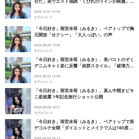
せた」美ウエスト強調「くびれのラインが綺麗」
「努力伝わる」の声
2025.10.07 14:04
モデルプレス
「今日好き」雨宮未苺（みるき）、ベアトップで胸
元開放「せクシー」「大人っぽい」の声
2025.08.28 15:35
モデルプレス
「今日好き」雨宮未苺（みるき）、美バストのぞく
デニムキャミ姿に反響「抜群スタイル」「破壊力す
ごい」
2025.08.22 14:08
モデルプレス
「今日好き」雨宮未苺（みるき）、真ん中開きビキ
ニ姿披露 1年記念旅行ショット公開
2025.08.09 18:21
モデルプレス
「今日好き」雨宮未苺（みるき）、ベアトップで美
デコルテ全開「ダイエットとメイクで人は180度変
わる」
2025.08.05 16:12