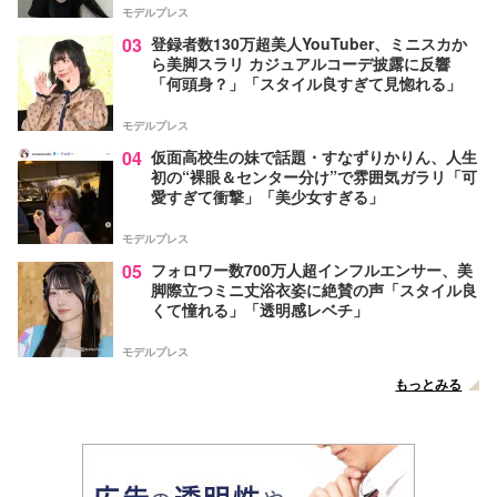
モデルプレス
03
登録者数130万超美人YouTuber、ミニスカか
ら美脚スラリ カジュアルコーデ披露に反響
「何頭身？」「スタイル良すぎて見惚れる」
モデルプレス
04
仮面高校生の妹で話題・すなずりかりん、人生
初の“裸眼＆センター分け”で雰囲気ガラリ「可
愛すぎて衝撃」「美少女すぎる」
モデルプレス
05
フォロワー数700万人超インフルエンサー、美
脚際立つミニ丈浴衣姿に絶賛の声「スタイル良
くて憧れる」「透明感レベチ」
モデルプレス
もっとみる