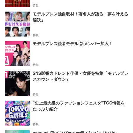
特集
モデルプレス独自取材！著名人が語る「夢を叶える
秘訣」
特集
モデルプレス読者モデル 新メンバー加入！
特集
SNS影響力トレンド俳優・女優を特集「モデルプレ
スカウントダウン」
特集
"史上最大級のファッションフェスタ"TGC情報を
たっぷり紹介
特集
moxymill新メンバーオーディション「to the