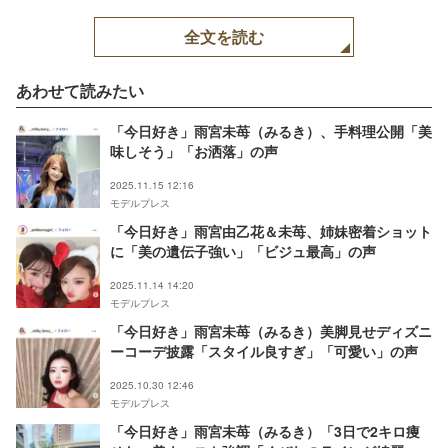
全文を読む
あわせて読みたい
「今日好き」雨宮未苺（みるき）、手料理公開「美
味しそう」「お洒落」の声
2025.11.15 12:16
モデルプレス
「今日好き」雨宮由乙花＆未苺、姉妹密着ショット
に「美の遺伝子強い」「ビジュ最高」の声
2025.11.14 14:20
モデルプレス
「今日好き」雨宮未苺（みるき）美脚見せディズニ
ーコーデ披露「スタイル良すぎ」「可愛い」の声
2025.10.30 12:46
モデルプレス
「今日好き」雨宮未苺（みるき）「3日で2キロ痩