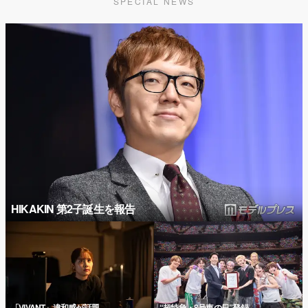
SPECIAL NEWS
HIKAKIN 第2子誕生を報告
「VIVANT」違和感が話題
“超特急・8号車の日”登録