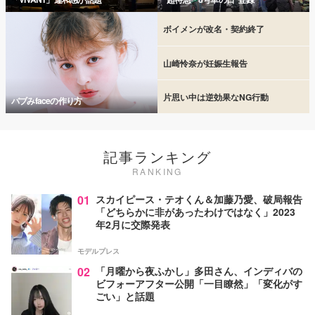
ボイメンが改名・契約終了
山崎怜奈が妊娠生報告
片思い中は逆効果なNG行動
バブみfaceの作り方
記事ランキング
RANKING
01
スカイピース・テオくん＆加藤乃愛、破局報告
「どちらかに非があったわけではなく」2023
年2月に交際発表
モデルプレス
02
「月曜から夜ふかし」多田さん、インディバの
ビフォーアフター公開「一目瞭然」「変化がす
ごい」と話題