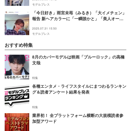
モデルプレス
「今日好き」雨宮未苺（みるき）「大イメチェン」
報告 新ヘアカラーに「一瞬誰かと」「美人オーラ
増した」驚きの声
2025.07.31 15:50
モデルプレス
おすすめ特集
8月のカバーモデルは映画「ブルーロック」の高橋
文哉
特集
各種エンタメ・ライフスタイルにまつわるランキン
グ＆読者アンケート結果を発表
特集
業界初！ 全プラットフォーム横断の大規模読者参
加型アワード