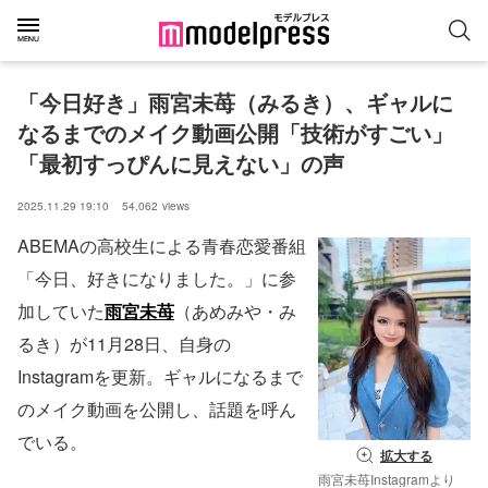
「今日好き」雨宮未苺（みるき）、ギャルに
なるまでのメイク動画公開「技術がすごい」
「最初すっぴんに見えない」の声
2025.11.29 19:10
54,062
views
ABEMAの高校生による青春恋愛番組
「今日、好きになりました。」に参
加していた
雨宮未苺
（あめみや・み
るき）が11月28日、自身の
Instagramを更新。ギャルになるまで
のメイク動画を公開し、話題を呼ん
でいる。
拡大する
雨宮未苺Instagramより