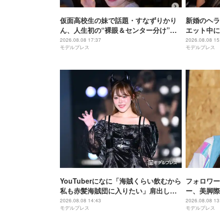
仮面高校生の妹で話題・すなずりかり
新婚のヘラ
ん、人生初の“裸眼＆センター分け”で
エット中に
雰囲気ガラリ「可愛すぎて衝撃」「美
ぜるだけ”
2026.08.08 17:37
2026.08.08 15
モデルプレス
モデルプレス
少女すぎる」
ないの嬉し
ぷりで最高
YouTuberになに「海賊くらい飲むから
フォロワー
私も赤髪海賊団に入りたい」肩出しコ
ー、美脚際
ーデ公開「ビジュアル良すぎ」「セク
声「スタイ
2026.08.08 14:43
2026.08.08 13
モデルプレス
モデルプレス
シー」
レベチ」