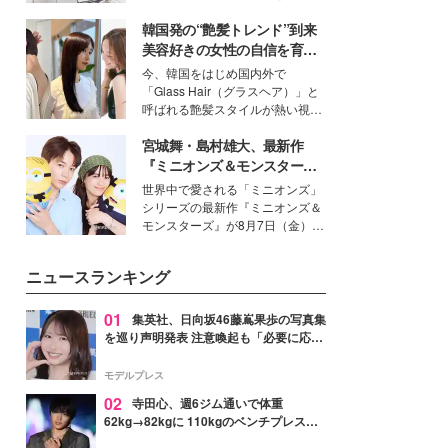
得る、株式会社オサレカンパニー
韓国発の“艶髪トレンド”到来
取締役兼クリエイティブディレク
ター・茅野しのぶ。一人ひとりの
美容好きの女性の自信を育む
個性に寄り添い、魅力を引き出す
「ヘアケア事情」って？
今、韓国をはじめ国内外で
衣装作りは、多くの女性たちに勇
「Glass Hair（グラスヘア）」と
気と自信を与え続けている。
呼ばれる艶髪スタイルが熱い視線
を集めています。メイクやファッ
宮城舞・島村雄大、最新作
ションの完成度を高めるベースと
して、“髪そのものの美しさ”に改
『ミニオンズ＆モンスター
めて注目する人が増えている様
ズ』の魅力熱弁 ハチャメチャ
世界中で愛される「ミニオンズ」
子。今回は、そんな憧れの艶やか
だけじゃない“友情と絆”に感
シリーズの最新作『ミニオンズ＆
な髪を日常で叶える、美容好きの
動
モンスターズ』が8月7日（金）に
女性たちのヘアケア事情を紹介し
公開。モデルプレスでは、“大のミ
ます。
ニオン好き”という共通点を持つモ
ニュースランキング
デルの宮城舞と島村雄大の特別対
談をお届け！それぞれの視点か
ら、今作ならではの魅力や予想外
01
集英社、日向坂46藤嶌果歩の写真集
の感動をもたらす奥深いストーリ
を巡り声明発表 注意喚起も「必要に応じ
ーについて熱く語り合ってもらっ
て法的措置を含む対応を検討」
た。
モデルプレス
02
寺田心、週6ジム通いで体重
62kg→82kgに 110kgのベンチプレス持
ち上げる姿披露「胸板の厚みすごい」