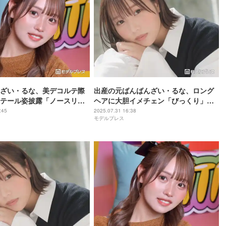
ざい・るな、美デコルテ際
出産の元ばんばんざい・るな、ロング
テール姿披露「ノースリ似
ヘアに大胆イメチェン「びっくり」
キッとした」
「印象変わる」
:45
2025.07.31 16:38
モデルプレス