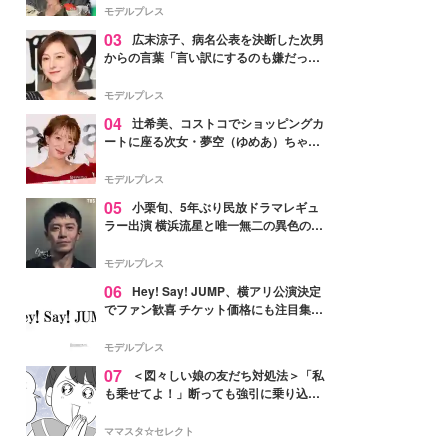
「かっこいい」と反響
モデルプレス
03
広末涼子、病名公表を決断した次男
からの言葉「言い訳にするのも嫌だっ
た」「言うべきか迷った」
モデルプレス
04
辻希美、コストコでショッピングカ
ートに座る次女・夢空（ゆめあ）ちゃん
の姿公開「乗りこなしてる感じが可愛す
ぎ」「成長を感じる」の声
モデルプレス
05
小栗旬、5年ぶり民放ドラマレギュ
ラー出演 横浜流星と唯一無二の異色のバ
ディで初共演【LOST10】
モデルプレス
06
Hey! Say! JUMP、横アリ公演決定
でファン歓喜 チケット価格にも注目集ま
る「激アツ」「平成に戻ったみたい」
モデルプレス
07
＜図々しい娘の友だち対処法＞「私
も乗せてよ！」断っても強引に乗り込ん
でくる友だち【第1話まんが】
ママスタ☆セレクト