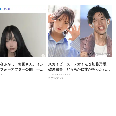
夜ふかし」多田さん、イン
スカイピース・テオくん＆加藤乃愛、
フォーアフター公開「一目
破局報告「どちらかに非があったわけ
化がすごい」と話題
ではなく」2023年2月に交際発表
:42
2026.08.07 22:12
モデルプレス