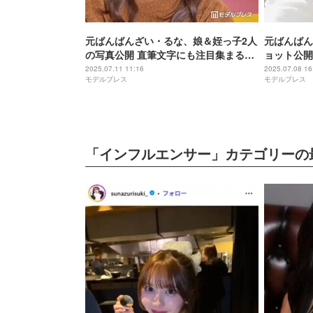
元ばんばんざい・るな、娘＆姪っ子2人
元ばんばん
の写真公開 直筆文字にも注目集まる
ョット公開
「可愛い」
いママ」の
2025.07.11 11:16
2025.07.08 16
モデルプレス
モデルプレス
「インフルエンサー」カテゴリーの