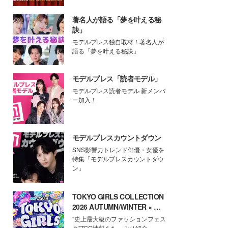
著名人が語る「夢を叶える秘
訣」
モデルプレス独自取材！著名人が
語る「夢を叶える秘訣」
モデルプレス「読者モデル」
モデルプレス読者モデル 新メンバ
ー加入！
モデルプレスカウントダウン
SNS影響力トレンド俳優・女優を
特集「モデルプレスカウントダウ
ン」
TOKYO GIRLS COLLECTION
2026 AUTUMN/WINTER × モ
デルプレス
"史上最大級のファッションフェス
タ"TGC情報をたっぷり紹介