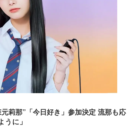
元莉那”「今日好き」参加決定 流那も応
ように」
Loaded
:
87.03%