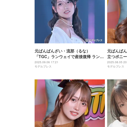
元ばんばんざい・流那（るな）
元ばんばん
「TGC」ランウェイで産後復帰 ランジ
立つポニー
ェリーまとい抜群スタイル
合う」「ド
2025.09.06 17:21
2025.08.05 20
モデルプレス
モデルプレス
【TGC2025A/W】