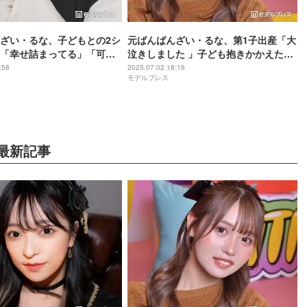
ざい・るな、子どもとの2シ
元ばんばんざい・るな、第1子出産「大
「幸せ詰まってる」「可愛
泣きしました 」子ども抱きかかえた2
声
ショット動画公開
:58
2025.07.02 18:16
モデルプレス
最新記事