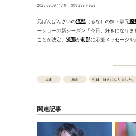
2025.09.09 11:19
309,239
views
元ばんばんざいの
流那
（るな）の妹・森元
莉
ーショーの新シーズン「今日、好きになりまし
ことが決定。
流那
が
莉那
に応援メッセージを
流那
莉那
今日、好きになりました。
関連記事