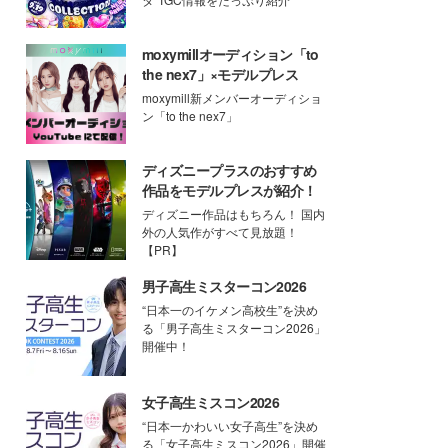
moxymillオーディション「to
the nex7」×モデルプレス
moxymill新メンバーオーディショ
ン「to the nex7」
ディズニープラスのおすすめ
作品をモデルプレスが紹介！
ディズニー作品はもちろん！ 国内
外の人気作がすべて見放題！
【PR】
男子高生ミスターコン2026
“日本一のイケメン高校生”を決め
る「男子高生ミスターコン2026」
開催中！
女子高生ミスコン2026
“日本一かわいい女子高生”を決め
る「女子高生ミスコン2026」開催