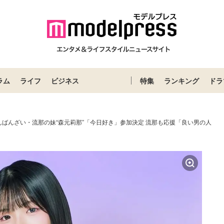
ラム
ライフ
ビジネス
特集
ランキング
ドラ
んばんざい・流那の妹“森元莉那”「今日好き」参加決定 流那も応援「良い男の人