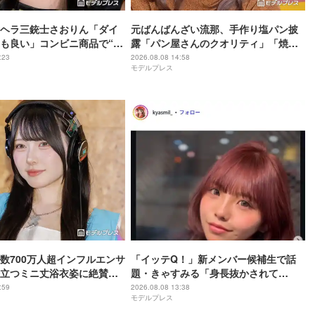
ヘラ三銃士さおりん「ダイ
元ばんばんざい流那、手作り塩パン披
も良い」コンビニ商品で“混
露「パン屋さんのクオリティ」「焼き
ヘルシー副菜紹介「火を使わ
加減最高」と反響
:23
2026.08.08 14:58
モデルプレス
すぎる」「タンパク質たっ
」の声
数700万人超インフルエンサ
「イッテQ！」新メンバー候補生で話
立つミニ丈浴衣姿に絶賛の
題・きゃすみる「身長抜かされて
ル良くて憧れる」「透明感
る」“6歳差”姪っ子との幼少期＆現在の
:59
2026.08.08 13:38
モデルプレス
2ショット公開「姉妹にしか見えない」
「共演エモい」の声