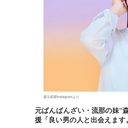
森元莉那Instagramより
元ばんばんざい・流那の妹“森
援「良い男の人と出会えます
/
Unmute