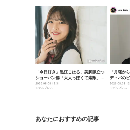
「今日好き」黒江こはる、美脚際立つ
「月曜から
ショーパン姿「大人っぽくて素敵」
ディバのビ
「最強ビジュ」と反響
瞭然」「変
2026.08.08 13:31
2026.08.08 12
モデルプレス
モデルプレス
あなたにおすすめの記事