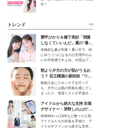
中！
トレンド
PR
愛甲ひかり＆橋下美好「我慢
しなくていいんだ」夏の“暑さ
対策”の新しい選択肢とは？
本格的な夏が到来！暑い中で、特
にゆううつになるのが生理中のム
レや不快感ですよね。今回はプラ
イベートでも仲良しで旅行好きな
朝より夕方の方が肌がうるお
モデル・愛甲ひかりさんと橋下美
好さんを迎えて本音で女子会トー
う？ 花王構築の新技術「ウォ
ク。猛暑のお出かけを快適に過ご
ーターキャプチャリングスキ
毎朝入念にスキンケアを行って
すヒントや、2人が感動した夏の
ン（捕水肌）」がスキンケア
も、夕方には肌の乾燥を感じてし
生理の新常識にも迫りました。
の常識を変える予感
まったり、保湿ミストが手放せな
いという読者も多いのでは？そん
アイドルから絶大な支持 衣装
な美容の常識を大きく変える可能
性を秘めた、革新的な「Water
デザイナー・茅野しのぶの“可
Capturing Skin（ウォーターキャ
愛い”を作る美学＜「シチズン
AKB48や＝LOVEなど数々の人気
プチャリングスキン：捕水肌）」
クロスシー」インタビュー＞
アイドルたちの衣装を手掛け、ア
技術を、花王が構築した。
イドルやファンから絶大な支持を