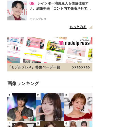
08
レインボー池田直人＆佐藤佳奈ア
ナ、結婚発表「コント内で発表させてい
ただきました」読売テレビ退社は生活拠
点変更のため
モデルプレス
もっとみる
画像ランキング
1
2
3
4
5
6