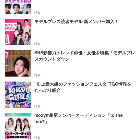
特集
モデルプレス読者モデル 新メンバー加入！
特集
SNS影響力トレンド俳優・女優を特集「モデルプレ
スカウントダウン」
特集
"史上最大級のファッションフェスタ"TGC情報を
たっぷり紹介
特集
moxymill新メンバーオーディション「to the
nex7」
特集