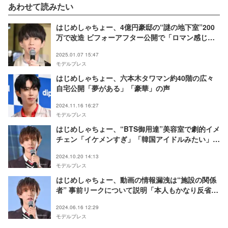
あわせて読みたい
はじめしゃちょー、4億円豪邸の“謎の地下室”200
万で改造 ビフォーアフター公開で「ロマン感じ
る」「劇的」と反響
2025.01.07 15:47
モデルプレス
はじめしゃちょー、六本木タワマン約40階の広々
自宅公開「夢がある」「豪華」の声
2024.11.16 16:27
モデルプレス
はじめしゃちょー、“BTS御用達”美容室で劇的イメ
チェン「イケメンすぎ」「韓国アイドルみたい」と
反響
2024.10.20 14:13
モデルプレス
はじめしゃちょー、動画の情報漏洩は“施設の関係
者” 事前リークについて説明「本人もかなり反省し
てました」
2024.06.16 12:29
モデルプレス