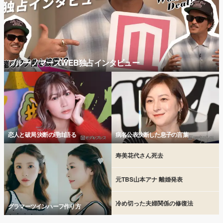
ブルーノマーズWEB独占インタビュー
恋人と破局 決断の理由語る
病名公表決断した息子の言葉
寿美花代さん死去
元TBS山本アナ 離婚発表
冷め切った夫婦関係の修復法
グラマーツインハーフ作り方