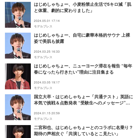
はじめしゃちょー、小麦粉禁止生活で5キロ減「肌
と体重、劇的に変わりました」
2024.05.01 17:14
モデルプレス
はじめしゃちょー、自宅に豪華本格的サウナ 上裸
姿で美肌も披露
2024.03.25 16:33
モデルプレス
はじめしゃちょー、ニューヨーク滞在を報告 “毎年
春になったら行きたい”理由に注目集まる
2024.03.05 19:17
モデルプレス
国立大卒・はじめしゃちょー「共通テスト」英語に
本気で挑戦＆点数発表 “受験生へのメッセージ”も
「響いた」と話題
2024.01.15 20:59
モデルプレス
二宮和也、はじめしゃちょーとのコラボに名乗り？
期待の声相次ぐ「共演しているとこ見たい」