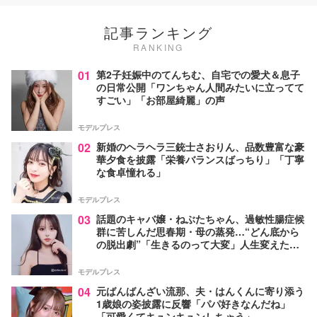
記事ランキング
RANKING
01
第2子妊娠中のてんちむ、自宅での愛犬＆息子
の日常公開「ワンちゃん人間みたいに立ってて
すごい」「お部屋綺麗」の声
モデルプレス
02
新婚のヘラヘラ三銃士さおりん、品数豊富な豪
華夕食を披露「栄養バランスばっちり」「丁寧
な食卓憧れる」
モデルプレス
03
話題のキャバ嬢・ねぶたちゃん、過敏性腸症候
群に苦しんだ思春期・母の蒸発…“どん底から
の脱出劇”「生きるのって大変」人生変えた言
葉とは【インタビュー連載Vol.1】
モデルプレス
04
元ばんばんざい流那、夫・はんくんに寄り添う
1歳娘の姿披露に反響「パパ好きなんだね」
「可愛くてキュンキュンしちゃう」