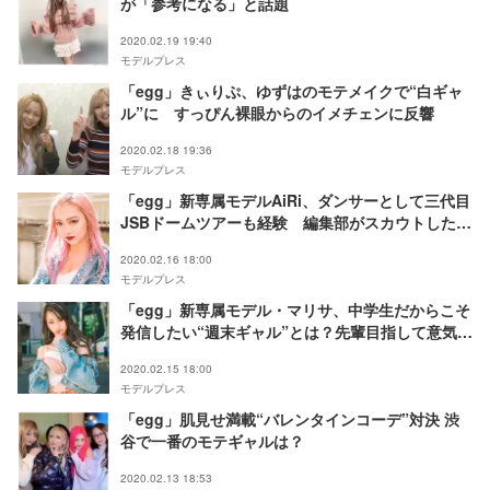
が「参考になる」と話題
2020.02.19 19:40
モデルプレス
「egg」きぃりぷ、ゆずはのモテメイクで“白ギャ
ル”に すっぴん裸眼からのイメチェンに反響
2020.02.18 19:36
モデルプレス
「egg」新専属モデルAiRi、ダンサーとして三代目
JSBドームツアーも経験 編集部がスカウトした逸
材の素顔とは＜モデルプレスインタビュー＞
2020.02.16 18:00
モデルプレス
「egg」新専属モデル・マリサ、中学生だからこそ
発信したい“週末ギャル”とは？先輩目指して意気込
み語る＜モデルプレスインタビュー＞
2020.02.15 18:00
モデルプレス
「egg」肌見せ満載“バレンタインコーデ”対決 渋
谷で一番のモテギャルは？
2020.02.13 18:53