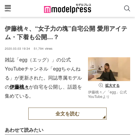
伊藤桃々、“女子力の塊”自宅公開 愛用アイテ
ム・下着も公開…？
2020.03.03 19:34
51,794
views
雑誌「egg（エッグ）」の公式
YouTubeチャンネル「eggちゃんね
る」が更新された。同誌専属モデル
拡大する
の
伊藤桃々
が自宅を公開し、話題を
伊藤桃々／「egg」公式
集めている。
YouTubeより
全文を読む
あわせて読みたい