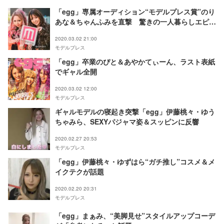
「egg」専属オーディション“モデルプレス賞”のり
あな＆ちゃんふみを直撃 驚きの一人暮らしエピソ
ード、メイク・ネイルのポイントは？
2020.03.02 21:00
モデルプレス
「egg」卒業のぴと＆あやかてぃーん、ラスト表紙
でギャル全開
2020.03.02 12:00
モデルプレス
ギャルモデルの寝起き突撃「egg」伊藤桃々・ゆう
ちゃみら、SEXYパジャマ姿＆スッピンに反響
2020.02.27 20:53
モデルプレス
「egg」伊藤桃々・ゆずはら“ガチ推し”コスメ＆メ
イクテクが話題
2020.02.20 20:31
モデルプレス
「egg」まぁみ、“美脚見せ”スタイルアップコーデ