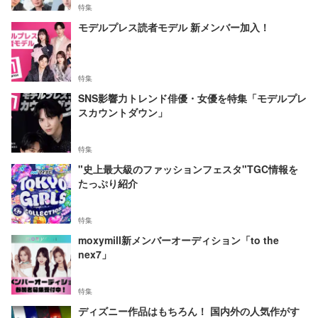
特集
モデルプレス読者モデル 新メンバー加入！
特集
SNS影響力トレンド俳優・女優を特集「モデルプレ
スカウントダウン」
特集
"史上最大級のファッションフェスタ"TGC情報を
たっぷり紹介
特集
moxymill新メンバーオーディション「to the
nex7」
特集
ディズニー作品はもちろん！ 国内外の人気作がす