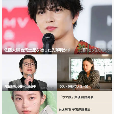
佐藤大樹 台湾土産を贈った先輩明かす
再婚発表 お相手は妊娠中
ラスト30秒で状況一変
「ウマ娘」声優 結婚発表
鈴木砂羽 子宮筋腫摘出