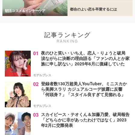
都合のよい恋を卒業するには
朝活コスメ＆インナーケア
記事ランキング
RANKING
01
夜のひと笑い・いちえ、恋人・りょうと破局
涙ながらに決断の理由語る「ファンの人とか家
族に申し訳ない」2025年6月に復縁していた
モデルプレス
02
登録者数130万超美人YouTuber、ミニスカか
ら美脚スラリ カジュアルコーデ披露に反響
「何頭身？」「スタイル良すぎて見惚れる」
モデルプレス
03
スカイピース・テオくん＆加藤乃愛、破局報告
「どちらかに非があったわけではなく」2023
年2月に交際発表