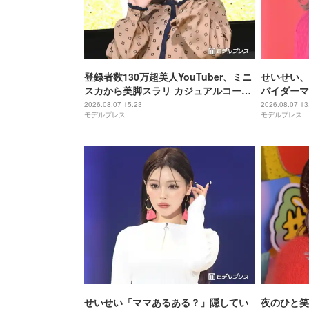
登録者数130万超美人YouTuber、ミニ
せいせい、
スカから美脚スラリ カジュアルコーデ
パイダーマ
披露に反響「何頭身？」「スタイル良
すぎる」「
2026.08.07 15:23
2026.08.07 13
モデルプレス
モデルプレス
すぎて見惚れる」
せいせい「ママあるある？」隠してい
夜のひと笑