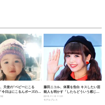
、天使の“ベビーにこる
藤田ニコル、体重を告白 キスしたい芸
「今日はにこるんポーズの
能人も明かす「したらどういう感じ
に…」
:52
2015.11.10 11:01
モデルプレス