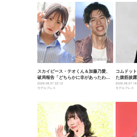
スカイピース・テオくん＆加藤乃愛、
コムドット
破局報告「どちらかに非があったわけ
た腹筋披露
ではなく」2023年2月に交際発表
「ビジュ爆
2026.08.07 22:12
2026.08.07 16
モデルプレス
モデルプレス