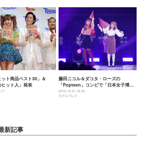
年ヒット商品ベスト30」＆
藤田ニコル＆ダコタ・ローズの
年のヒット人」発表
「Popteen」コンビで「日本女子博覧
会」開幕 安野モヨコの人気キャラに
:17
2015.10.31 16:25
モデルプレス
最新記事