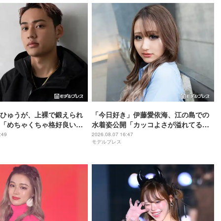
ひゅうが、上裸で鍛えられ
「今日好き」伊藤愛依海、江の島での
「めちゃくちゃ格好良い」
水着姿公開「カッコよさが溢れてる」
発してる」の声
「くびれ綺麗」の声
:49
2026.08.07 16:47
モデルプレス