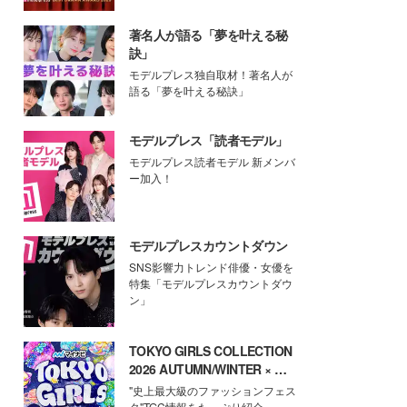
著名人が語る「夢を叶える秘
訣」
モデルプレス独自取材！著名人が
語る「夢を叶える秘訣」
モデルプレス「読者モデル」
モデルプレス読者モデル 新メンバ
ー加入！
モデルプレスカウントダウン
SNS影響力トレンド俳優・女優を
特集「モデルプレスカウントダウ
ン」
TOKYO GIRLS COLLECTION
2026 AUTUMN/WINTER × モ
デルプレス
"史上最大級のファッションフェス
タ"TGC情報をたっぷり紹介