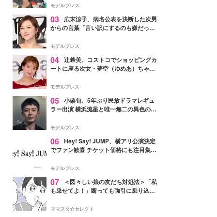
「かっこいい」と反響
モデルプレス
03
広末涼子、病名公表を決断した次男
からの言葉「言い訳にするのも嫌だっ
た」「言うべきか迷った」
モデルプレス
04
辻希美、コストコでショッピングカ
ートに座る次女・夢空（ゆめあ）ちゃん
の姿公開「乗りこなしてる感じが可愛す
ぎ」「成長を感じる」の声
モデルプレス
05
小栗旬、5年ぶり民放ドラマレギュ
ラー出演 横浜流星と唯一無二の異色のバ
ディで初共演【LOST10】
モデルプレス
06
Hey! Say! JUMP、横アリ公演決定
でファン歓喜 チケット価格にも注目集ま
る「激アツ」「平成に戻ったみたい」
モデルプレス
07
＜図々しい娘の友だち対処法＞「私
も乗せてよ！」断っても強引に乗り込ん
でくる友だち【第1話まんが】
ママスタ☆セレクト