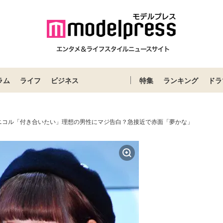
ラム
ライフ
ビジネス
特集
ランキング
ドラ
ニコル「付き合いたい」理想の男性にマジ告白？急接近で赤面「夢かな」