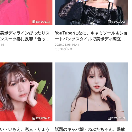
美ボディラインぴったりス
YouTuberになに、キャミソール＆ショ
ンスーツ姿に反響「色っぽ
ートパンツスタイルで美ボディ際立つ
スタイル女神」の声
「脚綺麗で羨ましい」「肩ライン美し
:15
2026.08.06 16:41
モデルプレス
すぎ」
い・いちえ、恋人・りょう
話題のキャバ嬢・ねぶたちゃん、過敏