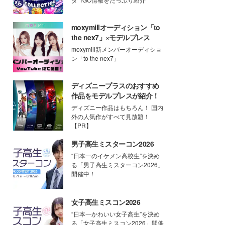
moxymillオーディション「to
the nex7」×モデルプレス
moxymill新メンバーオーディショ
ン「to the nex7」
ディズニープラスのおすすめ
作品をモデルプレスが紹介！
ディズニー作品はもちろん！ 国内
外の人気作がすべて見放題！
【PR】
男子高生ミスターコン2026
“日本一のイケメン高校生”を決め
る「男子高生ミスターコン2026」
開催中！
女子高生ミスコン2026
“日本一かわいい女子高生”を決め
る「女子高生ミスコン2026」開催