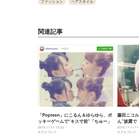
ファッション
ヘアスタイル
関連記事
「Popteen」にこるん＆ゆらゆら、ポ
藤田ニコル
ッキーゲームで“キス寸前”「ちゅー」
ん”披露で
日」
2015.11.11 13:22
2015.11.11 11
モデルプレス
モデルプレス