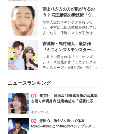
イベートでも仲良しで旅行好きな
朝より夕方の方が肌がうるお
モデル・愛甲ひかりさんと橋下美
好さんを迎えて本音で女子会トー
う？ 花王構築の新技術「ウォ
ク。猛暑のお出かけを快適に過ご
ーターキャプチャリングスキ
毎朝入念にスキンケアを行って
すヒントや、2人が感動した夏の
ン（捕水肌）」がスキンケア
も、夕方には肌の乾燥を感じてし
生理の新常識にも迫りました。
の常識を変える予感
まったり、保湿ミストが手放せな
いという読者も多いのでは？そん
宮城舞・島村雄大、最新作
な美容の常識を大きく変える可能
性を秘めた、革新的な「Water
『ミニオンズ＆モンスター
Capturing Skin（ウォーターキャ
ズ』の魅力熱弁 ハチャメチャ
世界中で愛される「ミニオンズ」
プチャリングスキン：捕水肌）」
だけじゃない“友情と絆”に感
シリーズの最新作『ミニオンズ＆
技術を、花王が構築した。
動
モンスターズ』が8月7日（金）に
公開。モデルプレスでは、“大のミ
ニオン好き”という共通点を持つモ
ニュースランキング
デルの宮城舞と島村雄大の特別対
談をお届け！それぞれの視点か
ら、今作ならではの魅力や予想外
01
集英社、日向坂46藤嶌果歩の写真集
の感動をもたらす奥深いストーリ
を巡り声明発表 注意喚起も「必要に応じ
ーについて熱く語り合ってもらっ
て法的措置を含む対応を検討」
た。
モデルプレス
02
寺田心、週6ジム通いで体重
62kg→82kgに 110kgのベンチプレス持
ち上げる姿披露「胸板の厚みすごい」