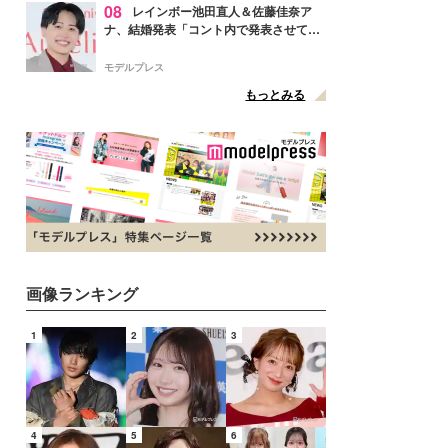
08
レインボー池田直人＆佐藤佳奈ア
ナ、結婚発表「コント内で発表させてい
ただきました」読売テレビ退社は生活拠
点変更のため
モデルプレス
もっとみる
画像ランキング
1
2
3
4
5
6