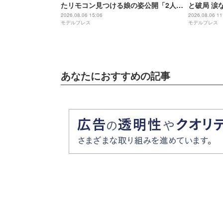
たリモコン見つける娘の姿公開「2人と
と破局 涙
も可愛い」「ほっこり」の声
ァンの人と
2026.08.06 15:06
2026.08.06 11
モデルプレス
モデルプレス
年6月に復
あなたにおすすめの記事