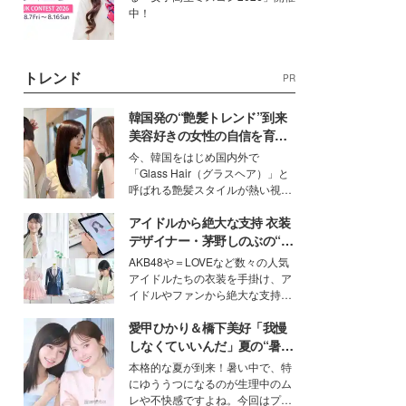
中！
トレンド
PR
韓国発の“艶髪トレンド”到来
美容好きの女性の自信を育む
「ヘアケア事情」って？
今、韓国をはじめ国内外で
「Glass Hair（グラスヘア）」と
呼ばれる艶髪スタイルが熱い視線
を集めています。メイクやファッ
アイドルから絶大な支持 衣装
ションの完成度を高めるベースと
して、“髪そのものの美しさ”に改
デザイナー・茅野しのぶの“可
めて注目する人が増えている様
愛い”を作る美学＜「シチズン
AKB48や＝LOVEなど数々の人気
子。今回は、そんな憧れの艶やか
クロスシー」インタビュー＞
アイドルたちの衣装を手掛け、ア
な髪を日常で叶える、美容好きの
イドルやファンから絶大な支持を
女性たちのヘアケア事情を紹介し
得る、株式会社オサレカンパニー
ます。
愛甲ひかり＆橋下美好「我慢
取締役兼クリエイティブディレク
ター・茅野しのぶ。一人ひとりの
しなくていいんだ」夏の“暑さ
個性に寄り添い、魅力を引き出す
対策”の新しい選択肢とは？
本格的な夏が到来！暑い中で、特
衣装作りは、多くの女性たちに勇
にゆううつになるのが生理中のム
気と自信を与え続けている。
レや不快感ですよね。今回はプラ