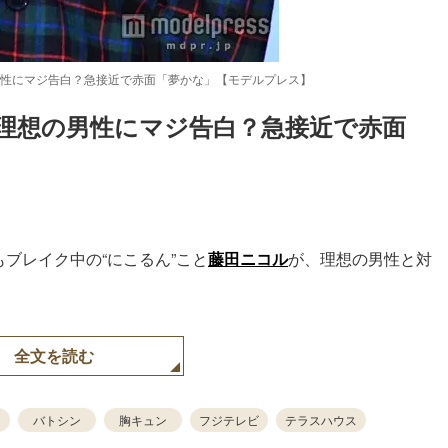
性にマジ告白？急接近で赤面「夢かな」【モデルプレス】
理想の男性にマジ告白？急接近で赤面
Loaded
:
87.03%
もブレイク中の“にこるん”こと
藤田ニコル
が、理想の男性と対
全文を読む
バトシン
胸キュン
フジテレビ
テラスハウス