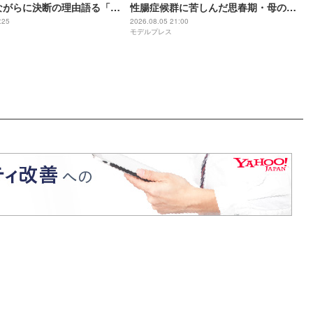
ながらに決断の理由語る「フ
性腸症候群に苦しんだ思春期・母の蒸
か家族に申し訳ない」2025
発…“どん底からの脱出劇”「生きるの
:25
2026.08.05 21:00
モデルプレス
縁していた
って大変」人生変えた言葉とは【イン
タビュー連載Vol.1】