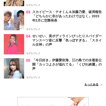
モデルプレス
03
スカイピース・テオくん＆加藤乃愛、破局報告
「どちらかに非があったわけではなく」2023
年2月に交際発表
モデルプレス
04
せいせい、美ボディラインぴったりスパイダー
マンスーツ姿に反響「色っぽすぎる」「スタイ
ル女神」の声
モデルプレス
05
「今日好き」伊藤愛依海、江の島での水着姿公
開「カッコよさが溢れてる」「くびれ綺麗」の
声
モデルプレス
もっとみる