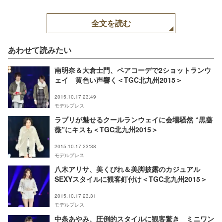
全文を読む
あわせて読みたい
南明奈＆大倉士門、ペアコーデで2ショットランウ
ェイ 黄色い声響く＜TGC北九州2015＞
2015.10.17 23:49
モデルプレス
ラブリが魅せるクールランウェイに会場騒然 “黒薔
薇”にキスも＜TGC北九州2015＞
2015.10.17 23:38
モデルプレス
八木アリサ、美くびれ＆美脚披露のカジュアル
SEXYスタイルに観客釘付け＜TGC北九州2015＞
2015.10.17 23:31
モデルプレス
中条あやみ、圧倒的スタイルに観客驚き ミニワン