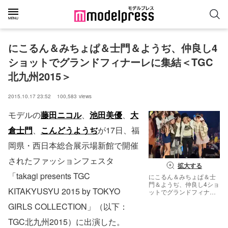
にこるん＆みちょぱ＆士門＆ようぢ、仲良し4
ショットでグランドフィナーレに集結＜TGC
北九州2015＞
2015.10.17 23:52
100,583
views
モデルの
藤田ニコル
、
池田美優
、
大
倉士門
、
こんどうようぢ
が17日、福
岡県・西日本総合展示場新館で開催
されたファッションフェスタ
拡大する
「takagi presents TGC
にこるん＆みちょぱ＆士
門＆ようぢ、仲良し4ショ
KITAKYUSYU 2015 by TOKYO
ットでグランドフィナー
レに集結＜TGC北九州
GIRLS COLLECTION」（以下：
2015＞【モデルプレス】
TGC北九州2015）に出演した。