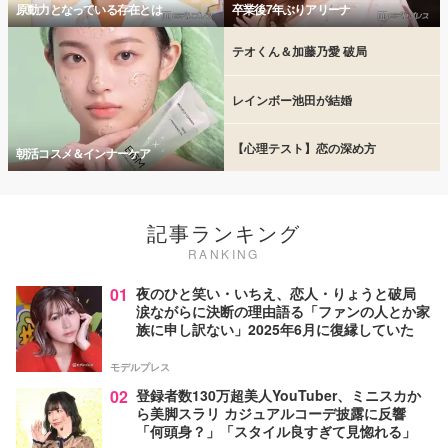
原動力となっている存在とは
卒業後7年ぶりアリーナ
テオくん＆加藤乃愛 破局
レインボー池田が結婚
【心理テスト】恋の深め方
朝活コスメ＆インナーケア
記事ランキング
RANKING
01
夜のひと笑い・いちえ、恋人・りょうと破局
涙ながらに決断の理由語る「ファンの人とか家
族に申し訳ない」2025年6月に復縁していた
モデルプレス
02
登録者数130万超美人YouTuber、ミニスカか
ら美脚スラリ カジュアルコーデ披露に反響
「何頭身？」「スタイル良すぎて見惚れる」