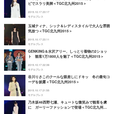
ピでスラリ美脚＜TGC北九州2015＞
2015.10.17 23:17
モデルプレス
玉城ティナ、シック＆レディスタイルで大人な雰囲
気放つ＜TGC北九州2015＞
2015.10.17 23:11
モデルプレス
GENKING＆水沢アリー、しっとり着物の2ショッ
ト 観客1万1800人を魅了＜TGC北九州2015＞
2015.10.17 22:39
モデルプレス
谷川りさこのクールな眼差しにドキッ 冬の最旬コ
ーデを披露＜TGC北九州2015＞
2015.10.17 21:55
モデルプレス
乃木坂46西野七瀬、キュートな微笑みで観客を虜
に ガーリーファッションで登場＜TGC北九州
2015＞