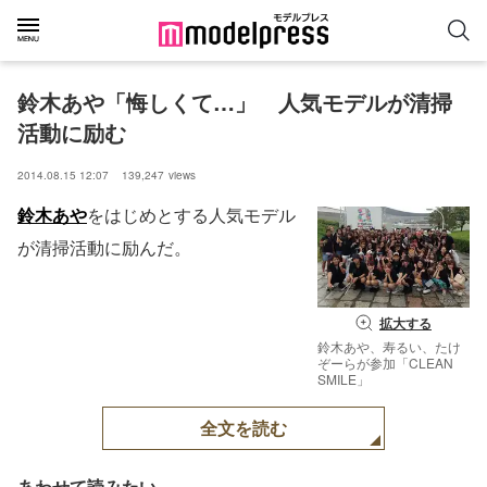
鈴木あや「悔しくて…」　人気モデルが清掃
活動に励む
2014.08.15 12:07
139,247
views
鈴木あや
をはじめとする人気モデル
が清掃活動に励んだ。
拡大する
鈴木あや、寿るい、たけ
ぞーらが参加「CLEAN
SMILE」
全文を読む
あわせて読みたい