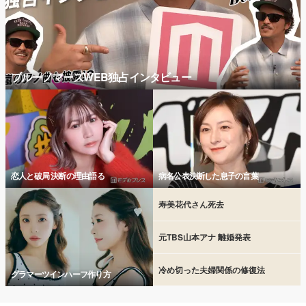
ブルーノマーズWEB独占インタビュー
恋人と破局 決断の理由語る
病名公表決断した息子の言葉
寿美花代さん死去
元TBS山本アナ 離婚発表
冷め切った夫婦関係の修復法
グラマーツインハーフ作り方