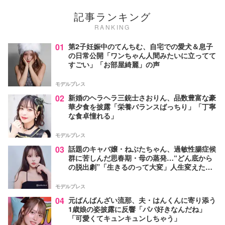
記事ランキング
RANKING
01
第2子妊娠中のてんちむ、自宅での愛犬＆息子
の日常公開「ワンちゃん人間みたいに立ってて
すごい」「お部屋綺麗」の声
モデルプレス
02
新婚のヘラヘラ三銃士さおりん、品数豊富な豪
華夕食を披露「栄養バランスばっちり」「丁寧
な食卓憧れる」
モデルプレス
03
話題のキャバ嬢・ねぶたちゃん、過敏性腸症候
群に苦しんだ思春期・母の蒸発…“どん底から
の脱出劇”「生きるのって大変」人生変えた言
葉とは【インタビュー連載Vol.1】
モデルプレス
04
元ばんばんざい流那、夫・はんくんに寄り添う
1歳娘の姿披露に反響「パパ好きなんだね」
「可愛くてキュンキュンしちゃう」