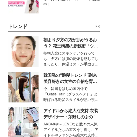
中！
トレンド
PR
朝より夕方の方が肌がうるお
う？ 花王構築の新技術「ウォ
ーターキャプチャリングスキ
毎朝入念にスキンケアを行って
ン（捕水肌）」がスキンケア
も、夕方には肌の乾燥を感じてし
の常識を変える予感
まったり、保湿ミストが手放せな
いという読者も多いのでは？そん
韓国発の“艶髪トレンド”到来
な美容の常識を大きく変える可能
性を秘めた、革新的な「Water
美容好きの女性の自信を育む
Capturing Skin（ウォーターキャ
「ヘアケア事情」って？
今、韓国をはじめ国内外で
プチャリングスキン：捕水肌）」
「Glass Hair（グラスヘア）」と
技術を、花王が構築した。
呼ばれる艶髪スタイルが熱い視線
を集めています。メイクやファッ
アイドルから絶大な支持 衣装
ションの完成度を高めるベースと
して、“髪そのものの美しさ”に改
デザイナー・茅野しのぶの“可
めて注目する人が増えている様
愛い”を作る美学＜「シチズン
AKB48や＝LOVEなど数々の人気
子。今回は、そんな憧れの艶やか
クロスシー」インタビュー＞
アイドルたちの衣装を手掛け、ア
な髪を日常で叶える、美容好きの
イドルやファンから絶大な支持を