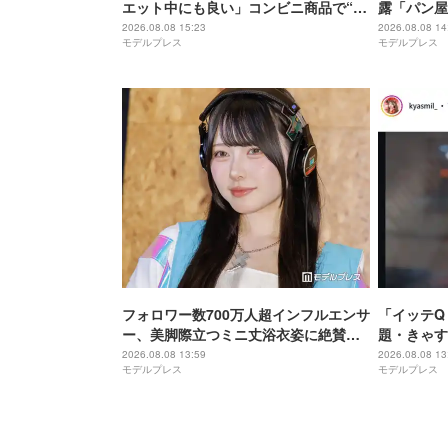
エット中にも良い」コンビニ商品で“混
露「パン屋
ぜるだけ”ヘルシー副菜紹介「火を使わ
加減最高」
2026.08.08 15:23
2026.08.08 14
モデルプレス
モデルプレス
ないの嬉しすぎる」「タンパク質たっ
ぷりで最高」の声
フォロワー数700万人超インフルエンサ
「イッテQ
ー、美脚際立つミニ丈浴衣姿に絶賛の
題・きゃす
声「スタイル良くて憧れる」「透明感
る」“6歳
2026.08.08 13:59
2026.08.08 13
モデルプレス
モデルプレス
レベチ」
2ショット
「共演エモ