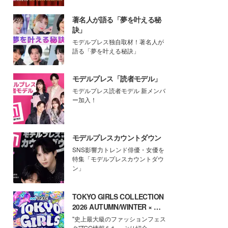
著名人が語る「夢を叶える秘
訣」
モデルプレス独自取材！著名人が
語る「夢を叶える秘訣」
モデルプレス「読者モデル」
モデルプレス読者モデル 新メンバ
ー加入！
モデルプレスカウントダウン
SNS影響力トレンド俳優・女優を
特集「モデルプレスカウントダウ
ン」
TOKYO GIRLS COLLECTION
2026 AUTUMN/WINTER × モ
デルプレス
"史上最大級のファッションフェス
タ"TGC情報をたっぷり紹介