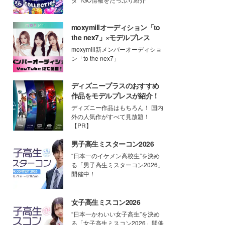
moxymillオーディション「to
the nex7」×モデルプレス
moxymill新メンバーオーディショ
ン「to the nex7」
ディズニープラスのおすすめ
作品をモデルプレスが紹介！
ディズニー作品はもちろん！ 国内
外の人気作がすべて見放題！
【PR】
男子高生ミスターコン2026
“日本一のイケメン高校生”を決め
る「男子高生ミスターコン2026」
開催中！
女子高生ミスコン2026
“日本一かわいい女子高生”を決め
る「女子高生ミスコン2026」開催