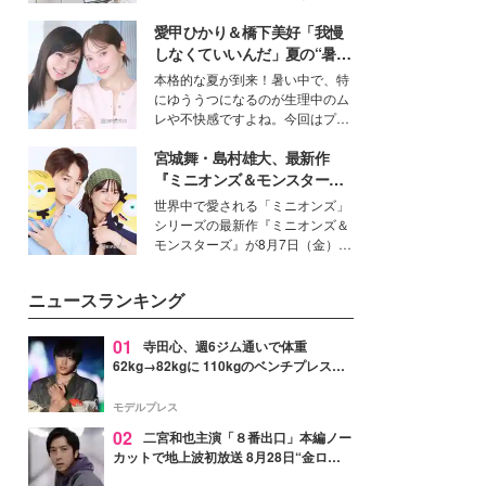
女性たちのヘアケア事情を紹介し
得る、株式会社オサレカンパニー
ます。
愛甲ひかり＆橋下美好「我慢
取締役兼クリエイティブディレク
ター・茅野しのぶ。一人ひとりの
しなくていいんだ」夏の“暑さ
個性に寄り添い、魅力を引き出す
対策”の新しい選択肢とは？
本格的な夏が到来！暑い中で、特
衣装作りは、多くの女性たちに勇
にゆううつになるのが生理中のム
気と自信を与え続けている。
レや不快感ですよね。今回はプラ
イベートでも仲良しで旅行好きな
宮城舞・島村雄大、最新作
モデル・愛甲ひかりさんと橋下美
好さんを迎えて本音で女子会トー
『ミニオンズ＆モンスター
ク。猛暑のお出かけを快適に過ご
ズ』の魅力熱弁 ハチャメチャ
世界中で愛される「ミニオンズ」
すヒントや、2人が感動した夏の
だけじゃない“友情と絆”に感
シリーズの最新作『ミニオンズ＆
生理の新常識にも迫りました。
動
モンスターズ』が8月7日（金）に
公開。モデルプレスでは、“大のミ
ニオン好き”という共通点を持つモ
ニュースランキング
デルの宮城舞と島村雄大の特別対
談をお届け！それぞれの視点か
ら、今作ならではの魅力や予想外
01
寺田心、週6ジム通いで体重
の感動をもたらす奥深いストーリ
62kg→82kgに 110kgのベンチプレス持
ーについて熱く語り合ってもらっ
ち上げる姿披露「胸板の厚みすごい」
た。
「かっこいい」と反響
モデルプレス
02
二宮和也主演「８番出口」本編ノー
カットで地上波初放送 8月28日“金ロ
ー”枠