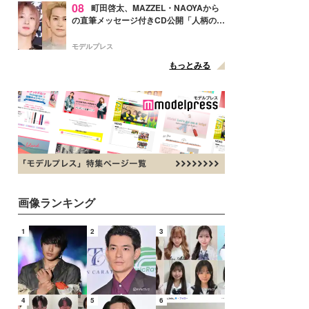
08
町田啓太、MAZZEL・NAOYAから
の直筆メッセージ付きCD公開「人柄の良
さがにじみ出てる」の声
モデルプレス
もっとみる
画像ランキング
1
2
3
4
5
6