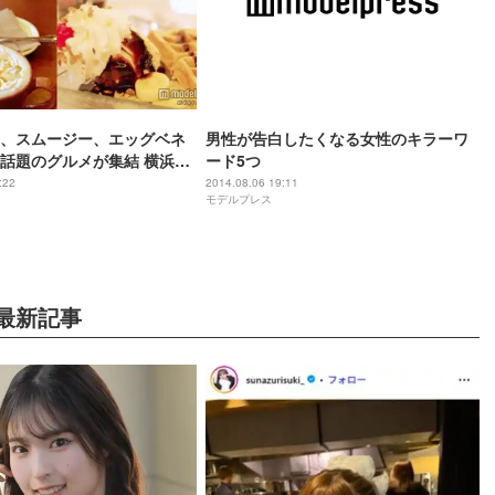
、スムージー、エッグベネ
男性が告白したくなる女性のキラーワ
話題のグルメが集結 横浜
ード5つ
ェス”開催
:22
2014.08.06 19:11
モデルプレス
最新記事