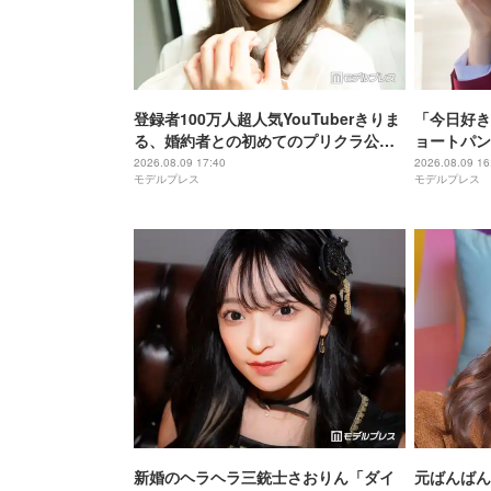
登録者100万人超人気YouTuberきりま
「今日好き
る、婚約者との初めてのプリクラ公開
ョートパン
「思わず笑った」「仲良しで微笑まし
キッとした
2026.08.09 17:40
2026.08.09 16
モデルプレス
モデルプレス
い」と反響
声
新婚のヘラヘラ三銃士さおりん「ダイ
元ばんばん