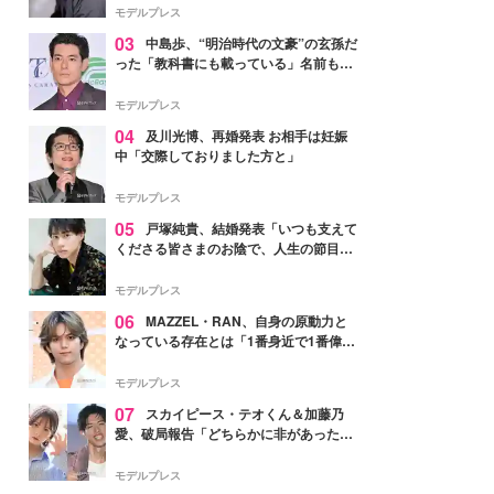
モデルプレス
03
中島歩、“明治時代の文豪”の玄孫だ
った「教科書にも載っている」名前も先
祖に由来
モデルプレス
04
及川光博、再婚発表 お相手は妊娠
中「交際しておりました方と」
モデルプレス
05
戸塚純貴、結婚発表「いつも支えて
くださる皆さまのお陰で、人生の節目を
迎えられること、心より感謝しておりま
す」【全文】
モデルプレス
06
MAZZEL・RAN、自身の原動力と
なっている存在とは「1番身近で1番偉大
な存在」
モデルプレス
07
スカイピース・テオくん＆加藤乃
愛、破局報告「どちらかに非があったわ
けではなく」2023年2月に交際発表
モデルプレス