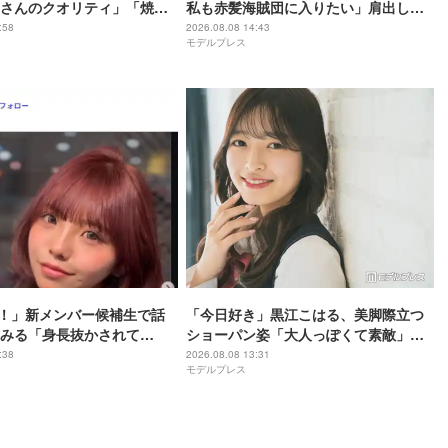
さんのクオリティ」「焼き
私も赤髪海賊団に入りたい」肩出しコ
と反響
ーデ公開「ビジュアル良すぎ」「セク
:58
2026.08.08 14:43
モデルプレス
シー」
！」新メンバー候補生で話
「今日好き」黒江こはる、美脚際立つ
みる「身長抜かされて
ショーパン姿「大人っぽくて素敵」
差”姪っ子との幼少期＆現在の
「最強ビジュ」と反響
:38
2026.08.08 13:31
モデルプレス
公開「姉妹にしか見えない」
い」の声