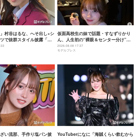
」村谷はるな、へそ出し×シ
仮面高校生の妹で話題・すなずりかり
ツで抜群スタイル披露「ド
ん、人生初の“裸眼＆センター分け”で
」「頭身バランスが神」の
雰囲気ガラリ「可愛すぎて衝撃」「美
:33
2026.08.08 17:37
モデルプレス
少女すぎる」
ざい流那、手作り塩パン披
YouTuberになに「海賊くらい飲むから