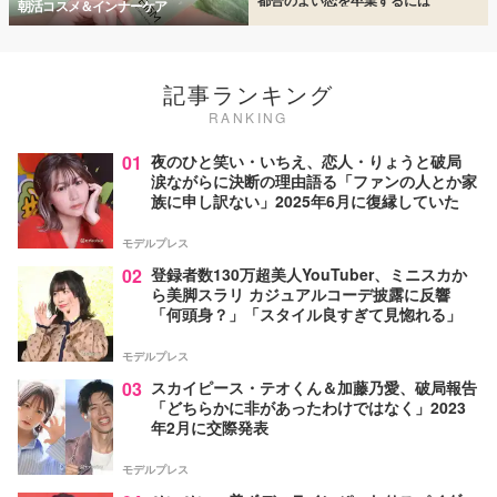
朝活コスメ＆インナーケア
記事ランキング
RANKING
01
夜のひと笑い・いちえ、恋人・りょうと破局
涙ながらに決断の理由語る「ファンの人とか家
族に申し訳ない」2025年6月に復縁していた
モデルプレス
02
登録者数130万超美人YouTuber、ミニスカか
ら美脚スラリ カジュアルコーデ披露に反響
「何頭身？」「スタイル良すぎて見惚れる」
モデルプレス
03
スカイピース・テオくん＆加藤乃愛、破局報告
「どちらかに非があったわけではなく」2023
年2月に交際発表
モデルプレス