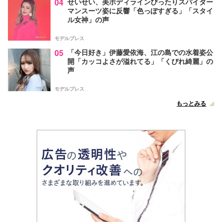
04
せいせい、美ボディラインぴったりスパイダー
マンスーツ姿に反響「色っぽすぎる」「スタイ
ル女神」の声
モデルプレス
05
「今日好き」伊藤愛依海、江の島での水着姿公
開「カッコよさが溢れてる」「くびれ綺麗」の
声
モデルプレス
もっとみる