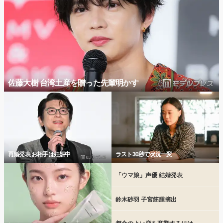
佐藤大樹 台湾土産を贈った先輩明かす
再婚発表 お相手は妊娠中
ラスト30秒で状況一変
「ウマ娘」声優 結婚発表
鈴木砂羽 子宮筋腫摘出
都合のよい恋を卒業するには