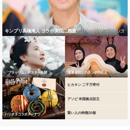
キンプリ高橋海人 コラボ実現に感激
「ブラッサム」ポスター公開
深澤 有田とのテンポ手応え
ヒカキン 二千万寄付
アソビ 米国拠点設立
賢い人の特徴20個
ハリポタコラボドーナツ