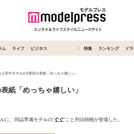
ラム
ライフ
ビジネス
特集
ランキング
ドラ
急上昇中モデルが3度目の表紙「めっちゃ嬉しい」
の表紙「めっちゃ嬉しい」
Loaded
:
87.03%
ールに、同誌専属モデルの“
ぐぐ
”こと判治胡桃が登場した。