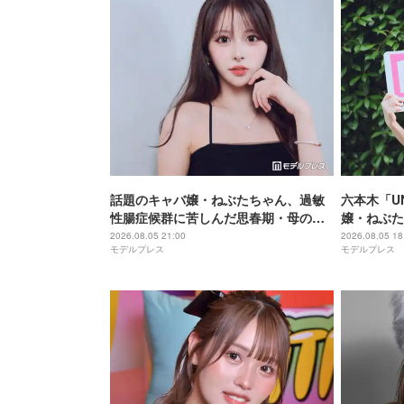
話題のキャバ嬢・ねぶたちゃん、過敏
六本木「UN
性腸症候群に苦しんだ思春期・母の蒸
嬢・ねぶた
発…“どん底からの脱出劇”「生きるの
葛藤・美の
2026.08.05 21:00
2026.08.05 18
モデルプレス
モデルプレス
って大変」人生変えた言葉とは【イン
タビュー連載Vol.1】