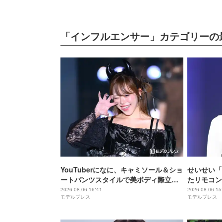
「インフルエンサー」カテゴリーの
YouTuberになに、キャミソール＆ショ
せいせい「
ートパンツスタイルで美ボディ際立つ
たリモコン
「脚綺麗で羨ましい」「肩ライン美し
も可愛い」
2026.08.06 16:41
2026.08.06 15
モデルプレス
モデルプレス
すぎ」