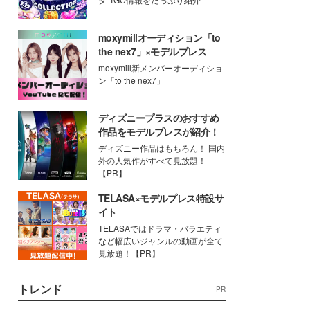
moxymillオーディション「to
the nex7」×モデルプレス
moxymill新メンバーオーディショ
ン「to the nex7」
ディズニープラスのおすすめ
作品をモデルプレスが紹介！
ディズニー作品はもちろん！ 国内
外の人気作がすべて見放題！
【PR】
TELASA×モデルプレス特設サ
イト
TELASAではドラマ・バラエティ
など幅広いジャンルの動画が全て
見放題！【PR】
トレンド
PR