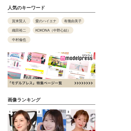
人気のキーワード
賀来賢人
愛のハイエナ
有働由美子
織田裕二
KOKONA（中野心結）
中村倫也
画像ランキング
1
2
3