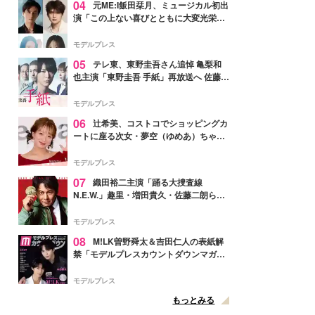
04
元ME:I飯田栞月、ミュージカル初出
演「この上ない喜びとともに大変光栄」
4年ぶり上演「ファントム」城田優らキ
ャスト発表
モデルプレス
05
テレ東、東野圭吾さん追悼 亀梨和
也主演「東野圭吾 手紙」再放送へ 佐藤隆
太・本田翼・中村倫也ら出演
モデルプレス
06
辻希美、コストコでショッピングカ
ートに座る次女・夢空（ゆめあ）ちゃん
の姿公開「乗りこなしてる感じが可愛す
ぎ」「成長を感じる」の声
モデルプレス
07
織田裕二主演「踊る大捜査線
N.E.W.」趣里・増田貴久・佐藤二朗ら新
メンバー紹介映像解禁 各キャラクター象
徴する“謎のキーワード”も
モデルプレス
08
M!LK曽野舜太＆吉田仁人の表紙解
禁「モデルプレスカウントダウンマガジ
ン」巻頭に登場
モデルプレス
もっとみる