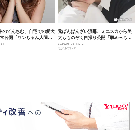
中のてんちむ、自宅での愛犬
元ばんばんざい流那、ミニスカから美
常公開「ワンちゃん人間み
太もものぞく自撮り公開「肌めっちゃ
ててすごい」「お部屋綺
綺麗」「美脚すぎる」と反響
:31
2026.08.03 18:12
モデルプレス