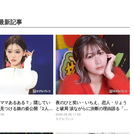
最新記事
ママあるある？」隠してい
夜のひと笑い・いちえ、恋人・りょう
見つける娘の姿公開「2人と
と破局 涙ながらに決断の理由語る「フ
「ほっこり」の声
ァンの人とか家族に申し訳ない」2025
:06
2026.08.06 11:25
モデルプレス
年6月に復縁していた