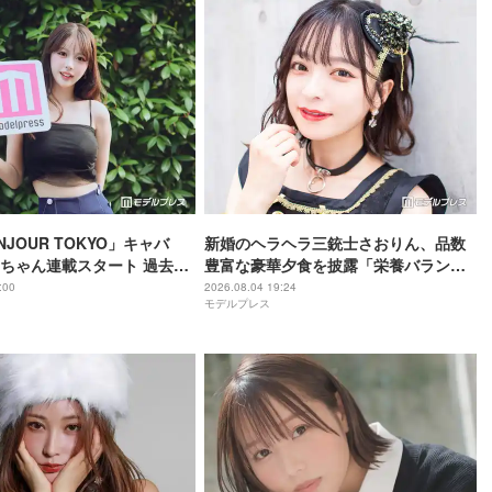
JOUR TOKYO」キャバ
新婚のヘラヘラ三銃士さおりん、品数
ちゃん連載スタート 過去の
豊富な豪華夕食を披露「栄養バランス
秘訣・素顔に迫る
ばっちり」「丁寧な食卓憧れる」
:00
2026.08.04 19:24
モデルプレス