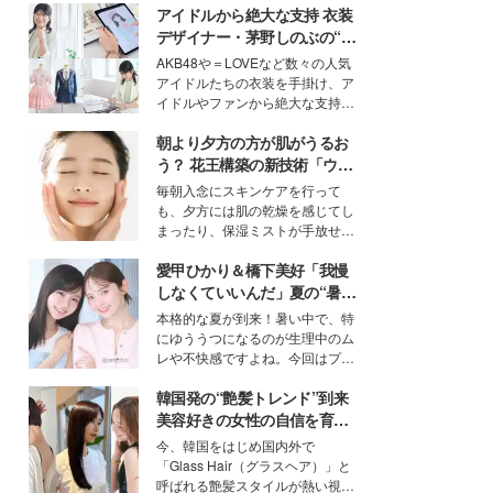
アイドルから絶大な支持 衣装
デザイナー・茅野しのぶの“可
愛い”を作る美学＜「シチズン
AKB48や＝LOVEなど数々の人気
クロスシー」インタビュー＞
アイドルたちの衣装を手掛け、ア
イドルやファンから絶大な支持を
得る、株式会社オサレカンパニー
朝より夕方の方が肌がうるお
取締役兼クリエイティブディレク
ター・茅野しのぶ。一人ひとりの
う？ 花王構築の新技術「ウォ
個性に寄り添い、魅力を引き出す
ーターキャプチャリングスキ
毎朝入念にスキンケアを行って
衣装作りは、多くの女性たちに勇
ン（捕水肌）」がスキンケア
も、夕方には肌の乾燥を感じてし
気と自信を与え続けている。
の常識を変える予感
まったり、保湿ミストが手放せな
いという読者も多いのでは？そん
愛甲ひかり＆橋下美好「我慢
な美容の常識を大きく変える可能
性を秘めた、革新的な「Water
しなくていいんだ」夏の“暑さ
Capturing Skin（ウォーターキャ
対策”の新しい選択肢とは？
本格的な夏が到来！暑い中で、特
プチャリングスキン：捕水肌）」
にゆううつになるのが生理中のム
技術を、花王が構築した。
レや不快感ですよね。今回はプラ
イベートでも仲良しで旅行好きな
韓国発の“艶髪トレンド”到来
モデル・愛甲ひかりさんと橋下美
好さんを迎えて本音で女子会トー
美容好きの女性の自信を育む
ク。猛暑のお出かけを快適に過ご
「ヘアケア事情」って？
今、韓国をはじめ国内外で
すヒントや、2人が感動した夏の
「Glass Hair（グラスヘア）」と
生理の新常識にも迫りました。
呼ばれる艶髪スタイルが熱い視線