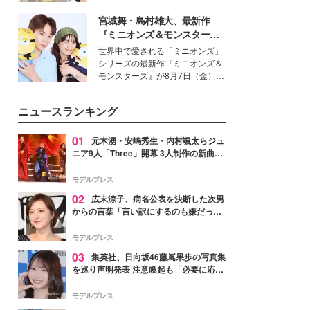
を集めています。メイクやファッ
宮城舞・島村雄大、最新作
ションの完成度を高めるベースと
して、“髪そのものの美しさ”に改
『ミニオンズ＆モンスター
めて注目する人が増えている様
ズ』の魅力熱弁 ハチャメチャ
世界中で愛される「ミニオンズ」
子。今回は、そんな憧れの艶やか
だけじゃない“友情と絆”に感
シリーズの最新作『ミニオンズ＆
な髪を日常で叶える、美容好きの
動
モンスターズ』が8月7日（金）に
女性たちのヘアケア事情を紹介し
公開。モデルプレスでは、“大のミ
ます。
ニオン好き”という共通点を持つモ
ニュースランキング
デルの宮城舞と島村雄大の特別対
談をお届け！それぞれの視点か
ら、今作ならではの魅力や予想外
01
元木湧・安嶋秀生・内村颯太らジュ
の感動をもたらす奥深いストーリ
ニア9人「Three」開幕 3人制作の新曲＆
ーについて熱く語り合ってもらっ
手描きセットに込めた想い「もっと前に
た。
進んで夢を掴みたい」【ゲネプロレポ】
モデルプレス
02
広末涼子、病名公表を決断した次男
からの言葉「言い訳にするのも嫌だっ
た」「言うべきか迷った」
モデルプレス
03
集英社、日向坂46藤嶌果歩の写真集
を巡り声明発表 注意喚起も「必要に応じ
て法的措置を含む対応を検討」
モデルプレス