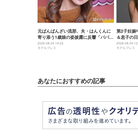
元ばんばんざい流那、夫・はんくんに
第2子妊娠
寄り添う1歳娘の姿披露に反響「パパ好
＆息子の日
きなんだね」「可愛くてキュンキュン
たいに立っ
2026.08.04 19:22
2026.08.04 12
モデルプレス
モデルプレス
しちゃう」
麗」の声
あなたにおすすめの記事