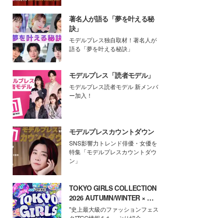
著名人が語る「夢を叶える秘
訣」
モデルプレス独自取材！著名人が
語る「夢を叶える秘訣」
モデルプレス「読者モデル」
モデルプレス読者モデル 新メンバ
ー加入！
モデルプレスカウントダウン
SNS影響力トレンド俳優・女優を
特集「モデルプレスカウントダウ
ン」
TOKYO GIRLS COLLECTION
2026 AUTUMN/WINTER × モ
デルプレス
"史上最大級のファッションフェス
タ"TGC情報をたっぷり紹介