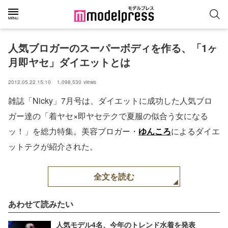
人気ブロガーのスーパーボディを作る、「1ヶ
月即ヤセ」ダイエットとは
2012.05.22 15:10
1,098,530
views
雑誌「Nicky」7月号は、ダイエットに成功した人気ブロ
ガー達の「着ヤセ×即ヤセテクで夏服の似合う女になる
ッ！」を総力特集。美容ブロガー・
ゆんころ
によるダイエ
ットテクが紹介された。
全文を読む
あわせて読みたい
人気モデル4名、今年のトレンド水着を発表