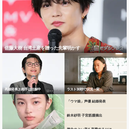
佐藤大樹 台湾土産を贈った先輩明かす
再婚発表 お相手は妊娠中
ラスト30秒で状況一変
「ウマ娘」声優 結婚発表
鈴木砂羽 子宮筋腫摘出
都合のよい恋を卒業するには