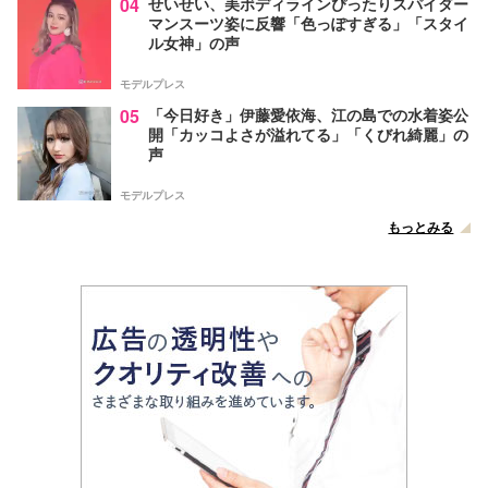
04
せいせい、美ボディラインぴったりスパイダー
マンスーツ姿に反響「色っぽすぎる」「スタイ
ル女神」の声
モデルプレス
05
「今日好き」伊藤愛依海、江の島での水着姿公
開「カッコよさが溢れてる」「くびれ綺麗」の
声
モデルプレス
もっとみる