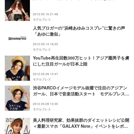
2012.05.16 21:48
モデルプレス
人気ブロガーの“浜崎あゆみコスプレ”に驚きの声
「あゆに激似」
2012.05.14 16:20
モデルプレス
YouTube再生回数300万ヒット！アジア圏男子を虜
にした注目ガールが日本上陸
2012.05.09 13:47
モデルプレス
渋谷PARCOイメージモデル抜擢で注目のアジアン
ガール、日本で音楽活動スタート モデルプレスイ
ンタビュー
2012.05.09 13:35
モデルプレス
美人料理研究家、効果抜群のダイエットレシピ公開
＜最新スマホ「GALAXY Note」イベントをレポー
ト＞