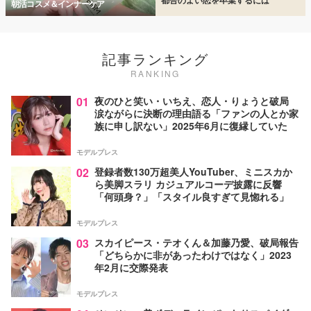
朝活コスメ＆インナーケア
記事ランキング
RANKING
01
夜のひと笑い・いちえ、恋人・りょうと破局
涙ながらに決断の理由語る「ファンの人とか家
族に申し訳ない」2025年6月に復縁していた
モデルプレス
02
登録者数130万超美人YouTuber、ミニスカか
ら美脚スラリ カジュアルコーデ披露に反響
「何頭身？」「スタイル良すぎて見惚れる」
モデルプレス
03
スカイピース・テオくん＆加藤乃愛、破局報告
「どちらかに非があったわけではなく」2023
年2月に交際発表
モデルプレス