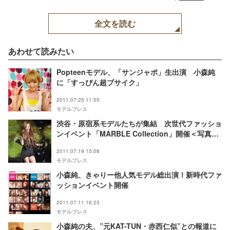
全文を読む
あわせて読みたい
Popteenモデル、「サンジャポ」生出演 小森純
に「すっぴん超ブサイク」
2011.07.25 11:55
モデルプレス
渋谷・原宿系モデルたちが集結 次世代ファッショ
ンイベント「MARBLE Collection」開催＜写真特
集＞
2011.07.19 15:08
モデルプレス
小森純、きゃりー他人気モデル総出演！新時代ファ
ッションイベント開催
2011.07.11 16:23
モデルプレス
小森純の夫、”元KAT-TUN・赤西仁似”との報道に