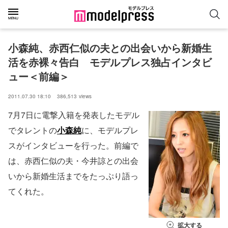
小森純、赤西仁似の夫との出会いから新婚生
活を赤裸々告白　モデルプレス独占インタビ
ュー＜前編＞
2011.07.30 18:10
386,513
views
7月7日に電撃入籍を発表したモデル
でタレントの
小森純
に、モデルプレ
スがインタビューを行った。前編で
は、赤西仁似の夫・今井諒との出会
いから新婚生活までをたっぷり語っ
てくれた。
拡大する