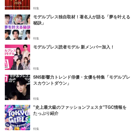
特集
モデルプレス独自取材！著名人が語る「夢を叶える
秘訣」
特集
モデルプレス読者モデル 新メンバー加入！
特集
SNS影響力トレンド俳優・女優を特集「モデルプレ
スカウントダウン」
特集
"史上最大級のファッションフェスタ"TGC情報を
たっぷり紹介
特集