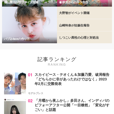
福山雅治がサプライズ登場
峯岸 夫からのキス告白
大野智がイベント開催
山崎怜奈が妊娠生報告
しつこい異性の心理と対処法
バブみfaceの作り方
記事ランキング
RANKING
01
スカイピース・テオくん＆加藤乃愛、破局報告
「どちらかに非があったわけではなく」2023
年2月に交際発表
モデルプレス
02
「月曜から夜ふかし」多田さん、インディバの
ビフォーアフター公開「一目瞭然」「変化がす
ごい」と話題