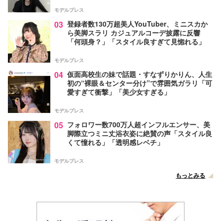
モデルプレス
03
登録者数130万超美人YouTuber、ミニスカか
ら美脚スラリ カジュアルコーデ披露に反響
「何頭身？」「スタイル良すぎて見惚れる」
モデルプレス
04
仮面高校生の妹で話題・すなずりかりん、人生
初の“裸眼＆センター分け”で雰囲気ガラリ「可
愛すぎて衝撃」「美少女すぎる」
モデルプレス
05
フォロワー数700万人超インフルエンサー、美
脚際立つミニ丈浴衣姿に絶賛の声「スタイル良
くて憧れる」「透明感レベチ」
モデルプレス
もっとみる