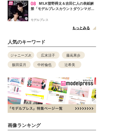
08
M!LK曽野舜太＆吉田仁人の表紙解
禁「モデルプレスカウントダウンマガジ
ン」巻頭に登場
モデルプレス
もっとみる
人気のキーワード
ジャニーズJr.
広末涼子
藤嶌果歩
飯田栞月
中村倫也
辻希美
画像ランキング