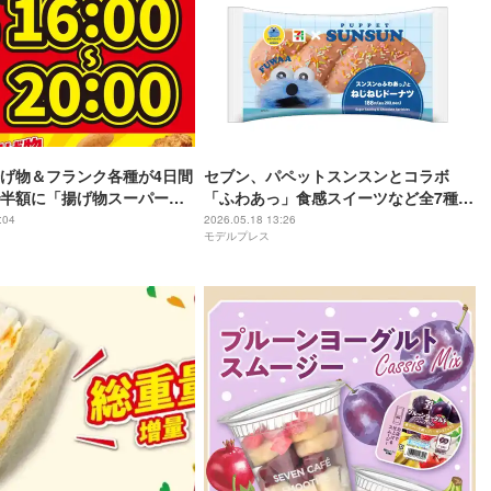
げ物＆フランク各種が4日間
セブン、パペットスンスンとコラボ
半額に「揚げ物スーパーセ
「ふわあっ」食感スイーツなど全7種
青色マシュマロ大福やメロンパンシュ
:04
2026.05.18 13:26
モデルプレス
ー