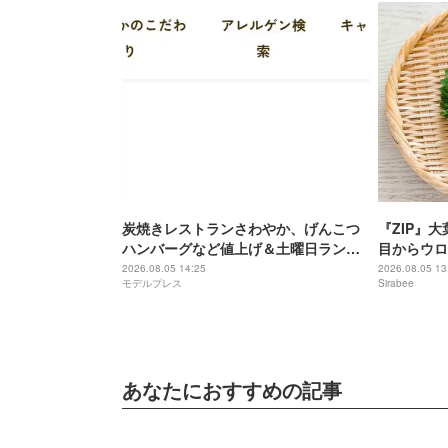
炭焼きレストランさわやか、げんこつ
『ZIP』
ハンバーグなど値上げ＆土曜日ランチ
目からウロ
メニュー終了へ「これまでにない厳し
け
2026.08.05 14:25
2026.08.05 13
モデルプレス
Sirabee
い局面」
あなたにおすすめの記事