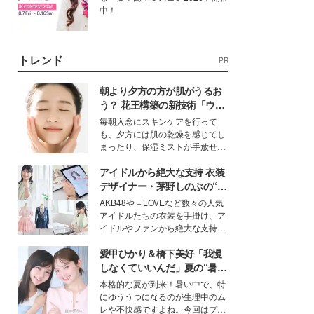
中！
トレンド
PR
朝より夕方の方が肌がうるお
う？ 花王構築の新技術「ウォ
ーターキャプチャリングスキ
毎朝入念にスキンケアを行って
ン（捕水肌）」がスキンケア
も、夕方には肌の乾燥を感じてし
の常識を変える予感
まったり、保湿ミストが手放せな
いという読者も多いのでは？そん
アイドルから絶大な支持 衣装
な美容の常識を大きく変える可能
性を秘めた、革新的な「Water
デザイナー・茅野しのぶの“可
Capturing Skin（ウォーターキャ
愛い”を作る美学＜「シチズン
AKB48や＝LOVEなど数々の人気
プチャリングスキン：捕水肌）」
クロスシー」インタビュー＞
アイドルたちの衣装を手掛け、ア
技術を、花王が構築した。
イドルやファンから絶大な支持を
得る、株式会社オサレカンパニー
愛甲ひかり＆橋下美好「我慢
取締役兼クリエイティブディレク
ター・茅野しのぶ。一人ひとりの
しなくていいんだ」夏の“暑さ
個性に寄り添い、魅力を引き出す
対策”の新しい選択肢とは？
本格的な夏が到来！暑い中で、特
衣装作りは、多くの女性たちに勇
にゆううつになるのが生理中のム
気と自信を与え続けている。
レや不快感ですよね。今回はプラ