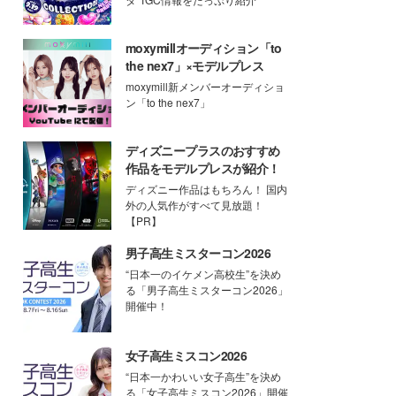
moxymillオーディション「to
the nex7」×モデルプレス
moxymill新メンバーオーディショ
ン「to the nex7」
ディズニープラスのおすすめ
作品をモデルプレスが紹介！
ディズニー作品はもちろん！ 国内
外の人気作がすべて見放題！
【PR】
男子高生ミスターコン2026
“日本一のイケメン高校生”を決め
る「男子高生ミスターコン2026」
開催中！
女子高生ミスコン2026
“日本一かわいい女子高生”を決め
る「女子高生ミスコン2026」開催