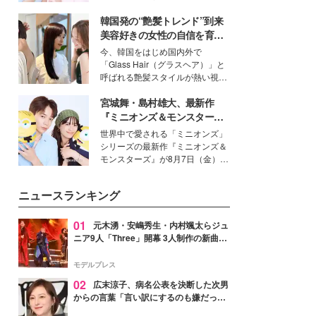
イベートでも仲良しで旅行好きな
韓国発の“艶髪トレンド”到来
モデル・愛甲ひかりさんと橋下美
好さんを迎えて本音で女子会トー
美容好きの女性の自信を育む
ク。猛暑のお出かけを快適に過ご
「ヘアケア事情」って？
今、韓国をはじめ国内外で
すヒントや、2人が感動した夏の
「Glass Hair（グラスヘア）」と
生理の新常識にも迫りました。
呼ばれる艶髪スタイルが熱い視線
を集めています。メイクやファッ
宮城舞・島村雄大、最新作
ションの完成度を高めるベースと
して、“髪そのものの美しさ”に改
『ミニオンズ＆モンスター
めて注目する人が増えている様
ズ』の魅力熱弁 ハチャメチャ
世界中で愛される「ミニオンズ」
子。今回は、そんな憧れの艶やか
だけじゃない“友情と絆”に感
シリーズの最新作『ミニオンズ＆
な髪を日常で叶える、美容好きの
動
モンスターズ』が8月7日（金）に
女性たちのヘアケア事情を紹介し
公開。モデルプレスでは、“大のミ
ます。
ニオン好き”という共通点を持つモ
ニュースランキング
デルの宮城舞と島村雄大の特別対
談をお届け！それぞれの視点か
ら、今作ならではの魅力や予想外
01
元木湧・安嶋秀生・内村颯太らジュ
の感動をもたらす奥深いストーリ
ニア9人「Three」開幕 3人制作の新曲＆
ーについて熱く語り合ってもらっ
手描きセットに込めた想い「もっと前に
た。
進んで夢を掴みたい」【ゲネプロレポ】
モデルプレス
02
広末涼子、病名公表を決断した次男
からの言葉「言い訳にするのも嫌だっ
た」「言うべきか迷った」