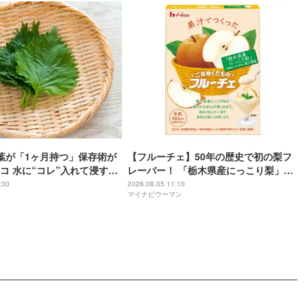
大葉が「1ヶ月持つ」保存術が
【フルーチェ】50年の歴史で初の梨フ
コ 水に“コレ”入れて浸すだ
レーバー！ 「栃木県産にっこり梨」果
汁を使用した「ご当地くだものフルー
:30
2026.08.05 11:10
マイナビウーマン
チェ」新発売