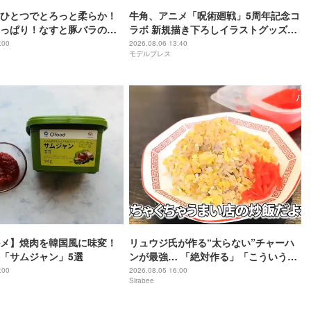
ひとつでとろっと柔らか！
牛角、アニメ「呪術廻戦」5周年記念コ
っぱり！なすと豚バラのや
ラボ 新規描き下ろしイラストグッズ付
酢炒め
きメニュー登場
:00
2026.08.06 13:40
モデルプレス
メ】焼肉を韓国風に味変！
リュウジ氏が作る“太らない”チャーハ
「サムジャン」5選
ンが最強… 「絶対作る」「こういうの
待ってた」
:00
2026.08.05 16:00
Sirabee