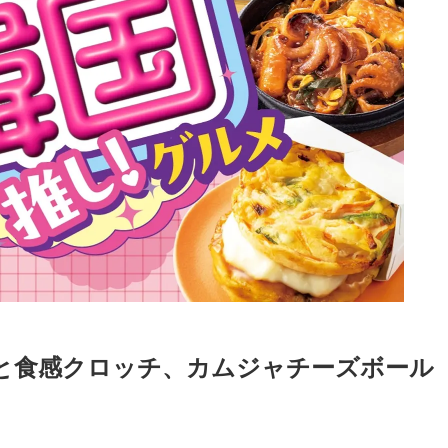
っと食感クロッチ、カムジャチーズボール
Loaded
:
87.03%