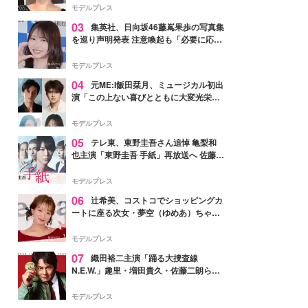
モデルプレス
03
集英社、日向坂46藤嶌果歩の写真集
を巡り声明発表 注意喚起も「必要に応じ
て法的措置を含む対応を検討」
モデルプレス
04
元ME:I飯田栞月、ミュージカル初出
演「この上ない喜びとともに大変光栄」
4年ぶり上演「ファントム」城田優らキ
ャスト発表
モデルプレス
05
テレ東、東野圭吾さん追悼 亀梨和
也主演「東野圭吾 手紙」再放送へ 佐藤隆
太・本田翼・中村倫也ら出演
モデルプレス
06
辻希美、コストコでショッピングカ
ートに座る次女・夢空（ゆめあ）ちゃん
の姿公開「乗りこなしてる感じが可愛す
ぎ」「成長を感じる」の声
モデルプレス
07
織田裕二主演「踊る大捜査線
N.E.W.」趣里・増田貴久・佐藤二朗ら新
メンバー紹介映像解禁 各キャラクター象
徴する“謎のキーワード”も
モデルプレス