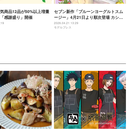
気商品12品が50%以上増量
セブン新作「プルーンヨーグルトスム
「感謝盛り」開催
ージー」4月21日より順次登場 カシス
MIXの甘酸っぱいさわやか仕立て
:19
2026.04.21 13:29
モデルプレス