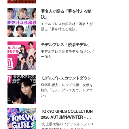
著名人が語る「夢を叶える秘
訣」
モデルプレス独自取材！著名人が
語る「夢を叶える秘訣」
モデルプレス「読者モデル」
モデルプレス読者モデル 新メンバ
ー加入！
モデルプレスカウントダウン
SNS影響力トレンド俳優・女優を
特集「モデルプレスカウントダウ
ン」
TOKYO GIRLS COLLECTION
2026 AUTUMN/WINTER × モ
デルプレス
"史上最大級のファッションフェス
タ"TGC情報をたっぷり紹介