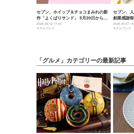
セブン、ホイップ＆チョコまみれの新
セブン、人
作「よくばりサンド」 5月20日から順
創業感謝祭
次登場
2026.05.12 17:43
2026.05.07 14
モデルプレス
モデルプレス
「グルメ」カテゴリーの最新記事