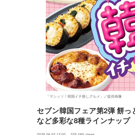
「マシッソ！韓国イチ推しグルメ」／提供画像
セブン韓国フェア第2弾 餅
など多彩な8種ラインナップ
/
Unmute
2026.06.02 12:00
225,485
views