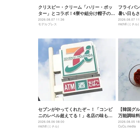
クリスピー・クリーム「ハリー・ポッ
フライパン
ター」とコラボ！4寮や組分け帽子のド
暑い日もさ
ーナツ＆“金のスニッチ”ラテ
みつきポン
2026.08.07 11:36
2026.08.07 11
モデルプレス
michill (ミチル)
セブンがやってくれたぞ～！「コンビ
【韓国グル
ニのレベル超えてる！」名店の味も楽
万能調味料
しめる本格カレーフェス
2026.08.06 08:00
2026.08.05 18
michill (ミチル)
CuCu.media