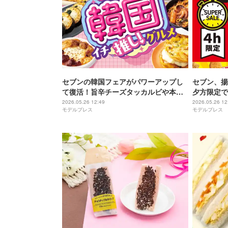
セブンの韓国フェアがパワーアップし
セブン、揚
て復活！旨辛チーズタッカルビや本格
夕方限定で
チュクミなど全17品
ール」開催
2026.05.26 12:49
2026.05.26 12
モデルプレス
モデルプレス