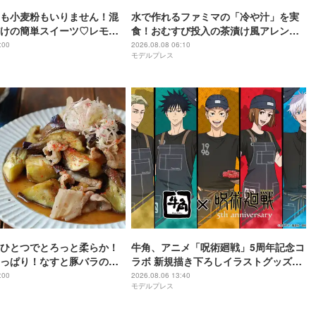
も小麦粉もいりません！混
水で作れるファミマの「冷や汁」を実
けの簡単スイーツ♡レモン
食！おむすび投入の茶漬け風アレンジ
ーンのレシピ
でも美味しく夏バテ対策
:00
2026.08.08 06:10
モデルプレス
ひとつでとろっと柔らか！
牛角、アニメ「呪術廻戦」5周年記念コ
っぱり！なすと豚バラのや
ラボ 新規描き下ろしイラストグッズ付
酢炒め
きメニュー登場
:00
2026.08.06 13:40
モデルプレス