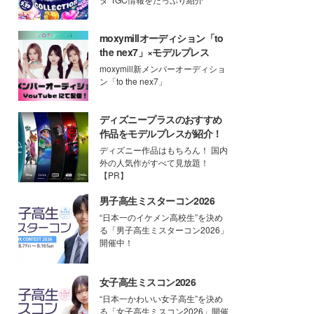
moxymillオーディション「to
the nex7」×モデルプレス
moxymill新メンバーオーディショ
ン「to the nex7」
ディズニープラスのおすすめ
作品をモデルプレスが紹介！
ディズニー作品はもちろん！ 国内
外の人気作がすべて見放題！
【PR】
男子高生ミスターコン2026
“日本一のイケメン高校生”を決め
る「男子高生ミスターコン2026」
開催中！
女子高生ミスコン2026
“日本一かわいい女子高生”を決め
る「女子高生ミスコン2026」開催