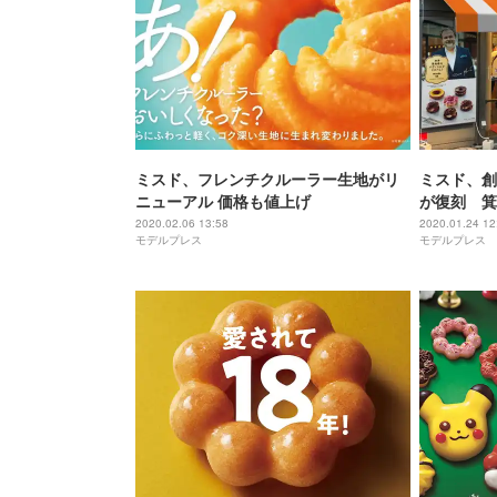
ミスド、フレンチクルーラー生地がリ
ミスド、創
ニューアル 価格も値上げ
が復刻 箕
伴い
2020.02.06 13:58
2020.01.24 12
モデルプレス
モデルプレス