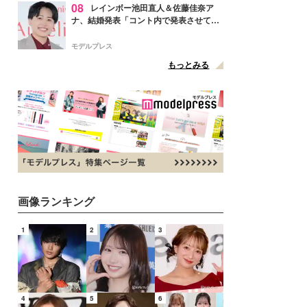
08
レインボー池田直人＆佐藤佳奈ア
ナ、結婚発表「コント内で発表させてい
ただきました」読売テレビ退社は生活拠
点変更のため
モデルプレス
もっとみる
画像ランキング
1
2
3
4
5
6