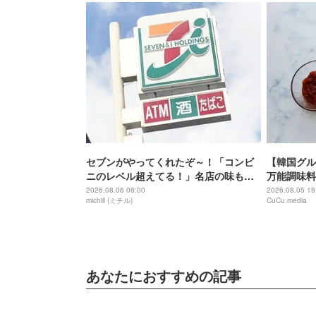
セブンがやってくれたぞ～！「コンビ
【韓国グル
ニのレベル超えてる！」名店の味も楽
万能調味料
しめる本格カレーフェス
2026.08.06 08:00
2026.08.05 18
michill (ミチル)
CuCu.media
あなたにおすすめの記事