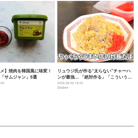
メ】焼肉を韓国風に味変！
リュウジ氏が作る“太らない”チャーハ
「サムジャン」5選
ンが最強… 「絶対作る」「こういうの
待ってた」
:00
2026.08.05 16:00
Sirabee