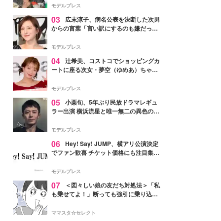
「かっこいい」と反響
モデルプレス
03
広末涼子、病名公表を決断した次男
からの言葉「言い訳にするのも嫌だっ
た」「言うべきか迷った」
モデルプレス
04
辻希美、コストコでショッピングカ
ートに座る次女・夢空（ゆめあ）ちゃん
の姿公開「乗りこなしてる感じが可愛す
ぎ」「成長を感じる」の声
モデルプレス
05
小栗旬、5年ぶり民放ドラマレギュ
ラー出演 横浜流星と唯一無二の異色のバ
ディで初共演【LOST10】
モデルプレス
06
Hey! Say! JUMP、横アリ公演決定
でファン歓喜 チケット価格にも注目集ま
る「激アツ」「平成に戻ったみたい」
モデルプレス
07
＜図々しい娘の友だち対処法＞「私
も乗せてよ！」断っても強引に乗り込ん
でくる友だち【第1話まんが】
ママスタ☆セレクト