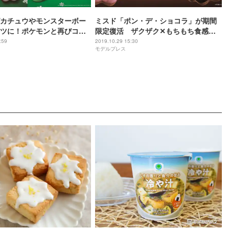
カチュウやモンスターボー
ミスド「ポン・デ・ショコラ」が期間
ツに！ポケモンと再びコラ
限定復活 ザクザク✕もちもち食感が
たまらない「ポン・デ・ザクショコ
:59
2019.10.29 15:30
モデルプレス
ラ」も