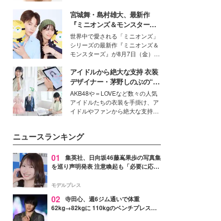
女性たちのヘアケア事情を紹介し
いという読者も多いのでは？そん
ます。
宮城舞・島村雄大、最新作
な美容の常識を大きく変える可能
性を秘めた、革新的な「Water
『ミニオンズ＆モンスター
Capturing Skin（ウォーターキャ
ズ』の魅力熱弁 ハチャメチャ
世界中で愛される「ミニオンズ」
プチャリングスキン：捕水肌）」
だけじゃない“友情と絆”に感
シリーズの最新作『ミニオンズ＆
技術を、花王が構築した。
動
モンスターズ』が8月7日（金）に
公開。モデルプレスでは、“大のミ
アイドルから絶大な支持 衣装
ニオン好き”という共通点を持つモ
デルの宮城舞と島村雄大の特別対
デザイナー・茅野しのぶの“可
談をお届け！それぞれの視点か
愛い”を作る美学＜「シチズン
AKB48や＝LOVEなど数々の人気
ら、今作ならではの魅力や予想外
クロスシー」インタビュー＞
アイドルたちの衣装を手掛け、ア
の感動をもたらす奥深いストーリ
イドルやファンから絶大な支持を
ーについて熱く語り合ってもらっ
得る、株式会社オサレカンパニー
た。
取締役兼クリエイティブディレク
ニュースランキング
ター・茅野しのぶ。一人ひとりの
個性に寄り添い、魅力を引き出す
衣装作りは、多くの女性たちに勇
01
集英社、日向坂46藤嶌果歩の写真集
気と自信を与え続けている。
を巡り声明発表 注意喚起も「必要に応じ
て法的措置を含む対応を検討」
モデルプレス
02
寺田心、週6ジム通いで体重
62kg→82kgに 110kgのベンチプレス持
ち上げる姿披露「胸板の厚みすごい」