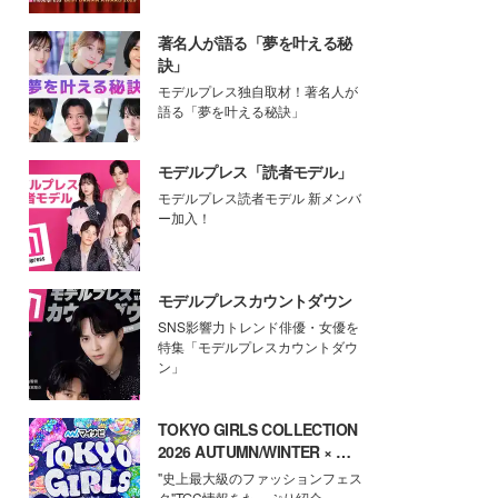
著名人が語る「夢を叶える秘
訣」
モデルプレス独自取材！著名人が
語る「夢を叶える秘訣」
モデルプレス「読者モデル」
モデルプレス読者モデル 新メンバ
ー加入！
モデルプレスカウントダウン
SNS影響力トレンド俳優・女優を
特集「モデルプレスカウントダウ
ン」
TOKYO GIRLS COLLECTION
2026 AUTUMN/WINTER × モ
デルプレス
"史上最大級のファッションフェス
タ"TGC情報をたっぷり紹介