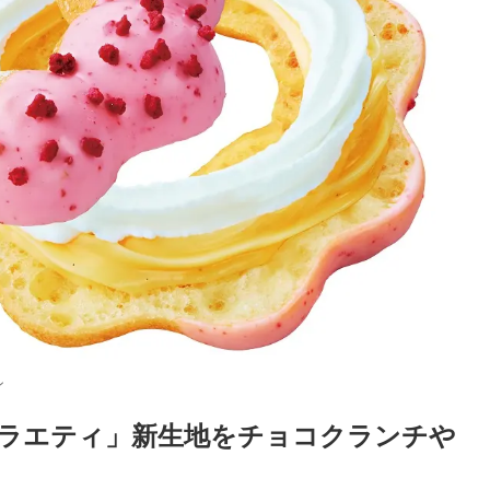
ン
ラエティ」新生地をチョコクランチや
Loaded
:
52.23%