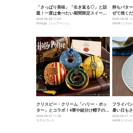
「さっぱり美味」「生き返る♡」と話
卵もバター
題！一度は食べたい期間限定スイーツ
ぜて焼くだ
特集
の米粉スコ
2026.08.08 17:05
2026.08.08 11
Sheage（シェアージュ）
michill (ミチル)
クリスピー・クリーム「ハリー・ポッ
フライパン
ター」とコラボ！4寮や組分け帽子のド
暑い日もさ
ーナツ＆“金のスニッチ”ラテ
みつきポン
2026.08.07 11:36
2026.08.07 11
モデルプレス
michill (ミチル)