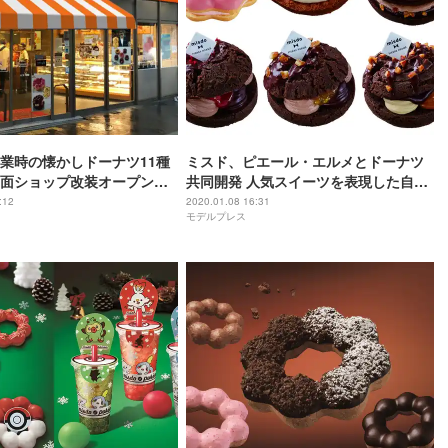
業時の懐かしドーナツ11種
ミスド、ピエール・エルメとドーナツ
面ショップ改装オープンに
共同開発 人気スイーツを表現した自信
作
:12
2020.01.08 16:31
モデルプレス