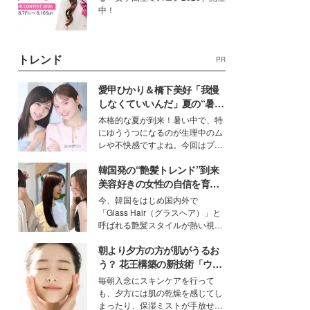
中！
トレンド
PR
愛甲ひかり＆橋下美好「我慢
しなくていいんだ」夏の“暑さ
対策”の新しい選択肢とは？
本格的な夏が到来！暑い中で、特
にゆううつになるのが生理中のム
レや不快感ですよね。今回はプラ
イベートでも仲良しで旅行好きな
韓国発の“艶髪トレンド”到来
モデル・愛甲ひかりさんと橋下美
好さんを迎えて本音で女子会トー
美容好きの女性の自信を育む
ク。猛暑のお出かけを快適に過ご
「ヘアケア事情」って？
今、韓国をはじめ国内外で
すヒントや、2人が感動した夏の
「Glass Hair（グラスヘア）」と
生理の新常識にも迫りました。
呼ばれる艶髪スタイルが熱い視線
を集めています。メイクやファッ
朝より夕方の方が肌がうるお
ションの完成度を高めるベースと
して、“髪そのものの美しさ”に改
う？ 花王構築の新技術「ウォ
めて注目する人が増えている様
ーターキャプチャリングスキ
毎朝入念にスキンケアを行って
子。今回は、そんな憧れの艶やか
ン（捕水肌）」がスキンケア
も、夕方には肌の乾燥を感じてし
な髪を日常で叶える、美容好きの
の常識を変える予感
まったり、保湿ミストが手放せな